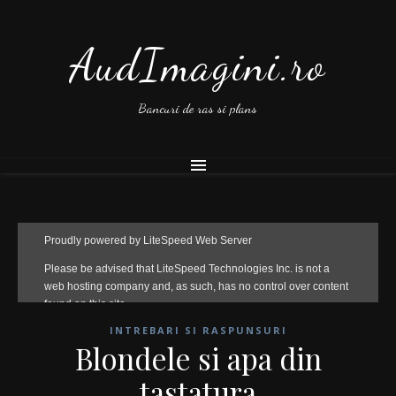
AudImagini.ro
Bancuri de ras si plans
INTREBARI SI RASPUNSURI
Blondele si apa din
tastatura