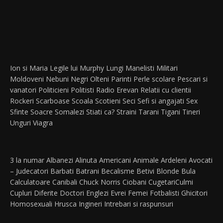
Ion si Maria
Legile lui Murphy
Lungi
Manelisti
Militari
Moldoveni
Nebuni
Negri
Olteni
Parinti
Perle scolare
Pescari si
vanatori
Politicieni
Politisti
Radio Erevan
Relatii cu clientii
Rockeri
Scarboase
Scoala
Scotieni
Seci
Sefi si angajati
Sex
Sfinte
Soacre
Somalezi
Stiati ca?
Straini
Tarani
Tigani
Tineri
Unguri
Viagra
3 la numar
Albanezi
Alinuta
Americani
Animale
Ardeleni
Avocati
– Judecatori
Barbati
Batrani
Becalisme
Betivi
Blonde
Bula
Calculatoare
Canibali
Chuck Norris
Ciobani
Cugetari
Culmi
Cupluri
Diferite
Doctori
Englezi
Evrei
Femei
Fotbalisti
Ghicitori
Homosexuali
Hrusca
Ingineri
Intrebari si raspunsuri