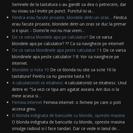
Semnele de la tastatura s-au gandit sa dea o petrecere, dar
nu voiau sa-l invite pe punct. Punctul isi ia…
Fiindca erau facute proaste, blondele dintr-un oras…
Fiindca
erau facute proaste, blondele dintr-un oras se duc la primar
si ii spun: - Domn'le noi nu mai vrem…
De ce varsa blondele apa pe calculator?
De ce varsa
blondele apa pe calculator? ?? Ca sa navigheze pe internet!
De ce varsa blondinele apa peste calculator ?
I: De ce varsa
blondinele apa peste calculator ? R: Vor sa navigheze pe
Internet.
Blondele si nota 10
De ce blonda nu stie sa scrie 10 la
tastatura? Pentru ca nu gaseste tasta 10
4 calculatoristi se intalnesc
4 calculatoristi se intalnesc. Unul
dintre ei: "Sa vezi ce tipa am agatat aseara. Am dus-o la
mine acasa si…
Femeia internet
Femeia internet: o femeie pe care o poti
accesa greu.
O blonda indignata de bancurile cu blonde, opreste masina
O blonda indignata de bancurile cu blonde, opreste masina
smulge radioul si-l face tandari. Dar ce vede in lanul de…