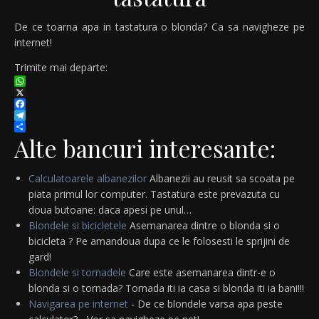
De ce toarna apa in tastatura o blonda? Ca sa navigheze pe
internet!
Trimite mai departe:
WhatsApp
X
Facebook
Telegram
Partajează
Alte bancuri interesante:
Calculatoarele albanezilor
Albanezii au reusit sa scoata pe
piata primul lor computer. Tastatura este prevazuta cu
doua butoane: daca apesi pe unul…
Blondele si bicicletele
Asemanarea dintre o blonda si o
bicicleta ? Pe amandoua dupa ce le folosesti le sprijini de
gard!
Blondele si tornadele
Care este asemanarea dintr-e o
blonda si o tornada? Tornada iti ia casa si blonda iti ia bani!!!
Navigarea pe internet
- De ce blondele varsa apa peste