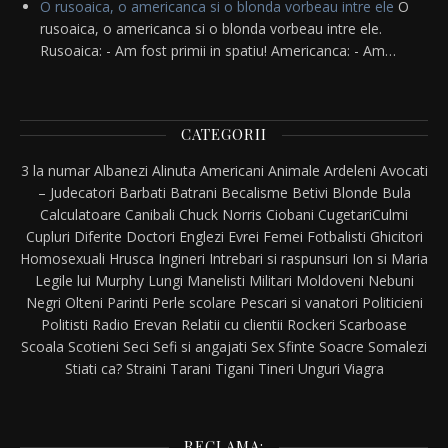
O rusoaica, o americanca si o blonda vorbeau intre ele
O
rusoaica, o americanca si o blonda vorbeau intre ele.
Rusoaica: - Am fost primii in spatiu! Americanca: - Am…
CATEGORII
3 la numar
Albanezi
Alinuta
Americani
Animale
Ardeleni
Avocati
– Judecatori
Barbati
Batrani
Becalisme
Betivi
Blonde
Bula
Calculatoare
Canibali
Chuck Norris
Ciobani
Cugetari
Culmi
Cupluri
Diferite
Doctori
Englezi
Evrei
Femei
Fotbalisti
Ghicitori
Homosexuali
Hrusca
Ingineri
Intrebari si raspunsuri
Ion si Maria
Legile lui Murphy
Lungi
Manelisti
Militari
Moldoveni
Nebuni
Negri
Olteni
Parinti
Perle scolare
Pescari si vanatori
Politicieni
Politisti
Radio Erevan
Relatii cu clientii
Rockeri
Scarboase
Scoala
Scotieni
Seci
Sefi si angajati
Sex
Sfinte
Soacre
Somalezi
Stiati ca?
Straini
Tarani
Tigani
Tineri
Unguri
Viagra
RECLAMA: