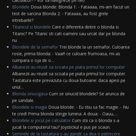
calculator? - Vor sa navigheze pe net!
Blondele
Doua blonde: Blonda 1: - Fataaaa, mi-am facut un
test de sarcina Blonda 2: - Fataaaa, au fost grele
intrebarile?
Titanicul si blondele
Care e diferenta dintre o blonda si
Titanic? Pe Titanic sti cati oameni sau urcat dar pe blonda
nu
Blondele de la semafor
Trei blonde la un semafor. Culoarea
rosie, prima blonda: - Vaai!! ce culoare frumoasa, mi-as
cumpara o oja de o…
Albanezii au reusit sa scoata pe piata primul lor computer
Albanezii au reusit sa scoata pe piata primul lor computer.
Tastatura este prevazuta cu doua butoane: daca apesi pe
unul…
Blonda sinucigasa
Cum se sinucid blondele? Se arunca de
pe sandale.
Blondele si magia
Doua blonde: - Eu stiu sa fac magie. - Nu
te cred! Prima blonda stinge lumina. A doua: - Oauu,…
Blondele si jocul pe calculator
Cum stii ca o blonda s-a
jucat la computerul tau? Joystickul e pus pe scaun.
Semnele de la tastatura s-au gandit sa dea o petrecere