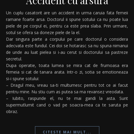
Accident cu arsura
Un cuplu casatorit are un accident in urma caruia fata femeii
ramane foarte arsa. Doctorul ii spune sotului ca nu poate lua
piele de pe corpul ei, pentru ca este prea slaba. Prin urmare,
sotul se ofera sa doneze piele de la el.
Dar singura parte a corpului pe care doctorul o considera
adecvata este fundul. Cei doi se hotarasc sa nu spuna nimanui
de unde au luat pielea si i-au cerut si doctorului sa pastreze
secretul.
Dupa operatie, toata lumea se mira cat de frumoasa era
femeia si cat de tanara arata. Intr-o zi, sotia se emotioneaza
si-i spune sotului:
– Dragul meu, vreau sa-ti multumesc pentru tot ce ai facut
pentru mine. Nu stiu cum as putea sa ma revansez vreodata.
– Iubito, raspunde el, nu te mai gandi la asta. Sunt
supermutlumit cand o vad pe soacra-mea ca te saruta pe
obraz.
CITESTE MAI MULT...