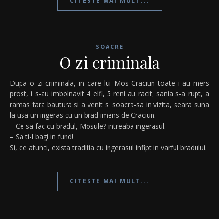
CITESTE MAI MULT...
SOACRE
O zi criminala
Dupa o zi criminala, in care lui Mos Craciun toate i-au mers
prost, i s-au imbolnavit 4 elfi, 5 reni au racit, sania s-a rupt, a
ramas fara bautura si a venit si soacra-sa in vizita, seara suna
la usa un ingeras cu un brad imens de Craciun.
– Ce sa fac cu bradul, Mosule? intreaba ingerasul.
– Sa ti-l bagi in fund!
Si, de atunci, exista traditia cu ingerasul infipt in varful bradului.
CITESTE MAI MULT...