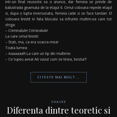
intr-un final reuseste sa o arunce, dar femeia se prinde de
balustrada geamului de la etajul 6. Omul coboara repede etajul
si, dupa o lupta inversunata, femeia cade si se face tandari. El
coboara linistit in fata blocului sa infrunte multim.ea care tot
striga:
– Criminalule! Criminalule!
La care omul linistit:
– Stati, ma, ca era soacra-mea!
Toata lumea:
– Aaaaaaa!!!.La care un tip din multime:
– Ce tupeu avea! Ati vazut cum se tinea, bestia?!
CITESTE MAI MULT...
SOACRE
Diferenta dintre teoretic si