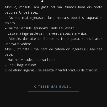
Mosule, mosule, am gasit cel mai frumos brad din toata
padurea. Unde il asez.
– Nu stiu mai ingerasule, lasa-ma ca-s oboist si suparat si
bolnav.
– Hai mai Mosule, spune-mi. Unde sa-l asez?
– Lasa-ma ingerasule ca mi-a venit si soacra in vizita.
– Mosule, dar uite ce frumos e. Nu e pacat sa nu-l asez
undeva la vedere.
Mosul, infuriate ii mai cere de cateva ori ingerasului sa-i dea
pace.
– Hai mai Mosule, unde sa-l pun!
– Sa ti-l bagi in fund!
Si de atunci ingerasul se aseaza in varful bradului de Craciun.
CITESTE MAI MULT...