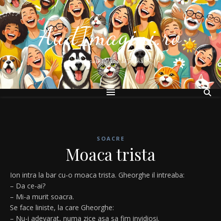
AudImagini.ro
Bancuri de ras si plans
SOACRE
Moaca trista
Ion intra la bar cu-o moaca trista. Gheorghe il intreaba:
– Da ce-ai?
– Mi-a murit soacra.
Se face liniste, la care Gheorghe:
– Nu-i adevarat, numa zice asa sa fim invidiosi.