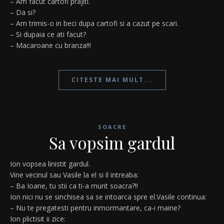
– Am facut cartofi prajiti.
– Da si?
– Am trimis-o in beci dupa cartofi si a cazut pe scari.
– Si dupaia ce ati facut?
– Macaroane cu branza!!!
CITESTE MAI MULT...
SOACRE
Sa vopsim gardul
Ion vopsea linistit gardul.
Vine vecinul sau Vasile la el si il intreaba:
– Ba Ioane, tu stii ca ti-a murit soacra?!!
Ion nici nu se sinchisea sa se intoarca spre el.Vasile continua:
– Nu te pregatesti pentru inmormantare, ca-i maine?
Ion plictisit ii zice: