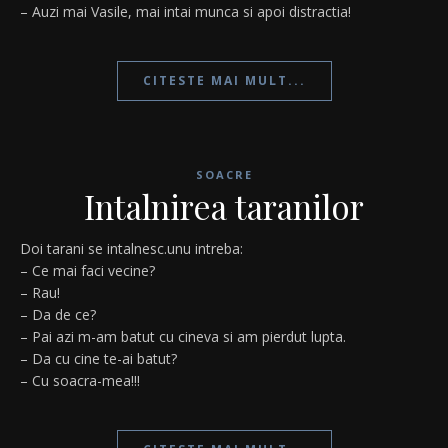
– Auzi mai Vasile, mai intai munca si apoi distractia!
CITESTE MAI MULT...
SOACRE
Intalnirea taranilor
Doi tarani se intalnesc.unu intreba:
– Ce mai faci vecine?
– Rau!
– Da de ce?
– Pai azi m-am batut cu cineva si am pierdut lupta.
– Da cu cine te-ai batut?
– Cu soacra-mea!!!