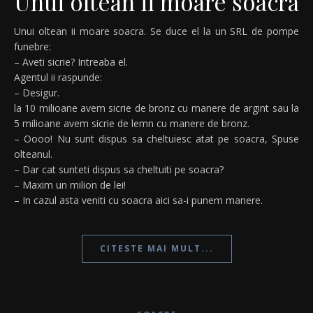
Unui oltean ii moare soacra
Unui oltean ii moare soacra. Se duce el la un SRL de pompe
funebre:
– Aveti sicrie? Intreaba el.
Agentul ii raspunde:
– Desigur.
la 10 milioane avem sicrie de bronz cu manere de argint sau la
5 milioane avem sicrie de lemn cu manere de bronz.
– Oooo! Nu sunt dispus sa cheltuiesc atat pe soacra, Spuse
olteanul.
– Dar cat sunteti dispus sa cheltuiti pe soacra?
– Maxim un milion de lei!
– In cazul asta veniti cu soacra aici sa-i punem manere.
CITESTE MAI MULT...