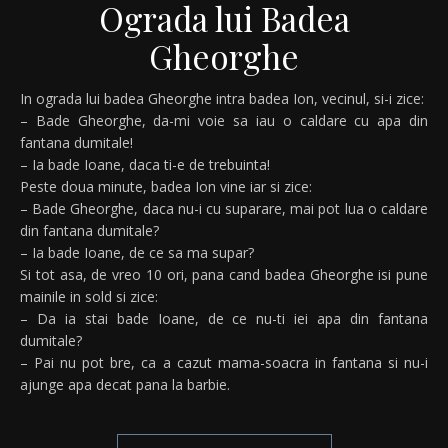
Ograda lui Badea
Gheorghe
In ograda lui badea Gheorghe intra badea Ion, vecinul, si-i zice:
– Bade Gheorghe, da-mi voie sa iau o caldare cu apa din
fantana dumitale!
– Ia bade Ioane, daca ti-e de trebuinta!
Peste doua minute, badea Ion vine iar si zice:
– Bade Gheorghe, daca nu-i cu suparare, mai pot lua o caldare
din fantana dumitale?
– Ia bade Ioane, de ce sa ma supar?
Si tot asa, de vreo 10 ori, pana cand badea Gheorghe isi pune
mainile in sold si zice:
– Da ia stai bade Ioane, de ce nu-ti iei apa din fantana
dumitale?
– Pai nu pot bre, ca a cazut mama-soacra in fantana si nu-i
ajunge apa decat pana la barbie.