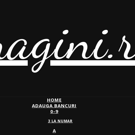
agini.
HOME
ADAUGA BANCURI
0-9
3 LA NUMAR
A