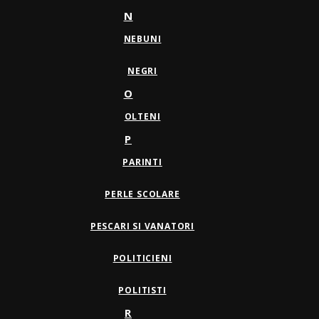
N
NEBUNI
NEGRI
O
OLTENI
P
PARINTI
PERLE SCOLARE
PESCARI SI VANATORI
POLITICIENI
POLITISTI
R