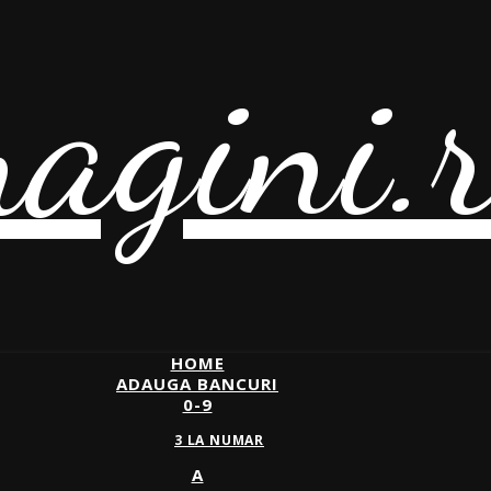
agini.
HOME
ADAUGA BANCURI
0-9
3 LA NUMAR
A