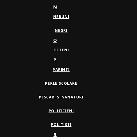
N
NEBUNI
NEGRI
O
OLTENI
P
PARINTI
PERLE SCOLARE
PESCARI SI VANATORI
POLITICIENI
POLITISTI
R