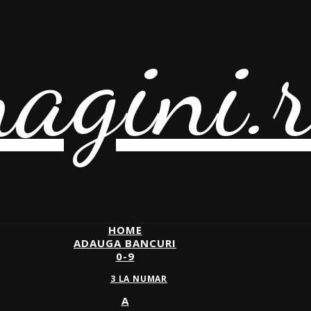
agini.
HOME
ADAUGA BANCURI
0-9
3 LA NUMAR
A