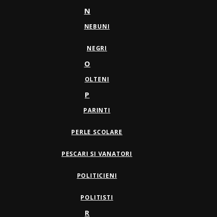
N
NEBUNI
NEGRI
O
OLTENI
P
PARINTI
PERLE SCOLARE
PESCARI SI VANATORI
POLITICIENI
POLITISTI
R