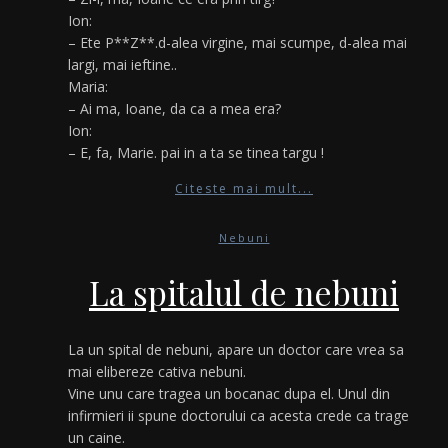
Ion:
– Ete P**Z**.d-alea virgine, mai scumpe, d-alea mai
largi, mai ieftine..
Maria:
– Ai ma, Ioane, da ca a mea era?
Ion:
– E, fa, Marie. pai in a ta se tinea targu !
Citeste mai mult...
Nebuni
La spitalul de nebuni
La un spital de nebuni, apare un doctor care vrea sa
mai elibereze cativa nebuni.
Vine unu care tragea un bocanac dupa el. Unul din
infirmieri ii spune doctorului ca acesta crede ca trage
un caine.