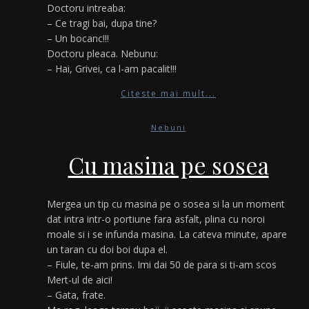
Doctoru intreaba:
– Ce tragi bai, dupa tine?
– Un bocanc!!!
Doctoru pleaca. Nebunu:
– Hai, Grivei, ca l-am pacalit!!!
Citeste mai mult...
Nebuni
Cu masina pe sosea
Mergea un tip cu masina pe o sosea si la un moment
dat intra intr-o portiune fara asfalt, plina cu noroi
moale si i se infunda masina. La cateva minute, apare
un taran cu doi boi dupa el.
– Fiule, te-am prins. Imi dai 50 de para si ti-am scos
Mert-ul de aici!
– Gata, frate.