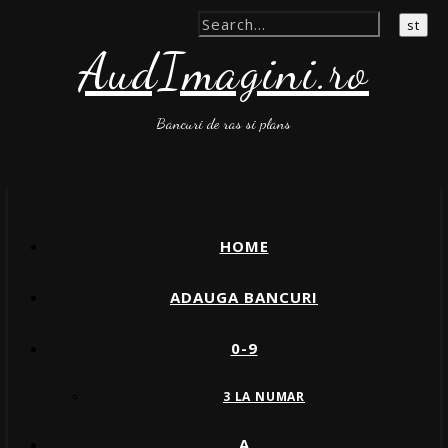
AudImagini.ro
Bancuri de ras si plans
HOME
ADAUGA BANCURI
0-9
3 LA NUMAR
A