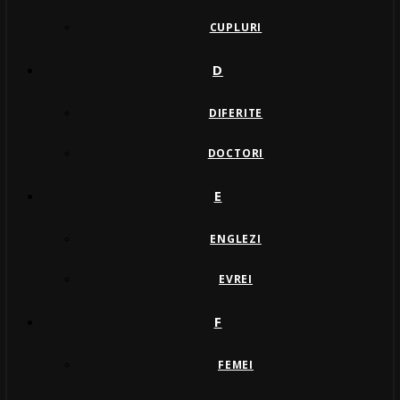
CUPLURI
D
DIFERITE
DOCTORI
E
ENGLEZI
EVREI
F
FEMEI