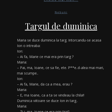
Nebuni
Targul de duminica
Maria se duce duminica la targ. Intorcandu-se acasa
Ion o intreaba:
Ion:
– Ai fa, Marie ce mai era prin targ ?
Maria:
– Pai, ma, Ioane, ce sa fie, ete. P**e..d-alea mai mari,
mai scumpe..
Ion:
– Ai fa, Marie, da ca a mea, erau ?
Maria:
– E, ma Ioane, ca a ta se vindeau la chila!!
Duminica viitoare se duce Ion in targ..
Maria:
– Zi-i, ma, Ioane ce era prin tirg?