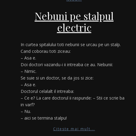
Nebuni pe stalpul
electric
In curtea spitalului toti nebunii se urcau pe un stalp.
Cand coborau toti ziceau:
– Asa e.
Doi doctori vazandu-i ii intreaba ce au. Nebunii:
– Nimic.
Se suie si un doctor, se da jos si zice:
– Asa e.
Doctorul celalalt il intreaba:
– Ce e? La care doctorul ii raspunde: – Stii ce scrie ba
in varf?
– Nu.
– aici se termina stalpu!
Citeste mai mult...