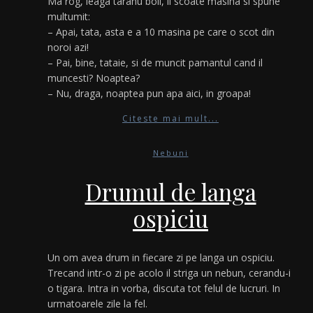
Ma rog, leaga taranu boii, ii scoate masina si spune
multumit:
– Apai, tata, asta e a 10 masina pe care o scot din
noroi azi!
– Pai, bine, tataie, si de muncit pamantul cand il
muncesti? Noaptea?
– Nu, draga, noaptea pun apa aici, in groapa!
Citeste mai mult...
Nebuni
Drumul de langa
ospiciu
Un om avea drum in fiecare zi pe langa un ospiciu.
Trecand intr-o zi pe acolo il striga un nebun, cerandu-i
o tigara. Intra in vorba, discuta tot felul de lucruri. In
urmatoarele zile la fel.