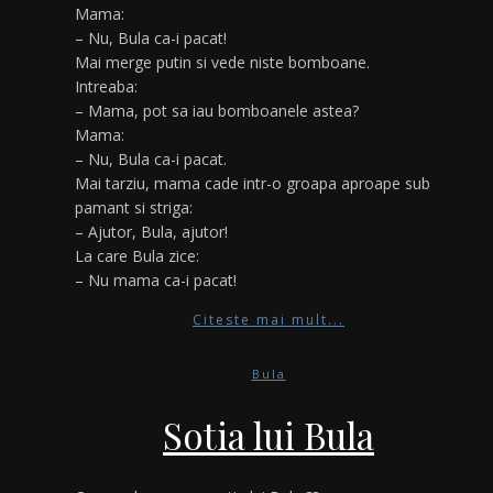
Mama:
– Nu, Bula ca-i pacat!
Mai merge putin si vede niste bomboane.
Intreaba:
– Mama, pot sa iau bomboanele astea?
Mama:
– Nu, Bula ca-i pacat.
Mai tarziu, mama cade intr-o groapa aproape sub
pamant si striga:
– Ajutor, Bula, ajutor!
La care Bula zice:
– Nu mama ca-i pacat!
Citeste mai mult...
Bula
Sotia lui Bula