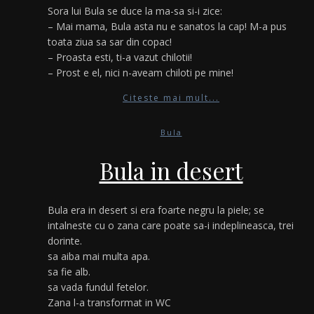
Sora lui Bula se duce la ma-sa si-i zice:
– Mai mama, Bula asta nu e sanatos la cap! M-a pus
toata ziua sa sar din copac!
– Proasta esti, ti-a vazut chilotii!
– Prost e el, nici n-aveam chiloti pe mine!
Citeste mai mult...
Bula
Bula in desert
Bula era in desert si era foarte negru la piele; se
intalneste cu o zana care poate sa-i indeplineasca, trei
dorinte.
sa aiba mai multa apa.
sa fie alb.
sa vada fundul fetelor.
Zana l-a transformat in WC