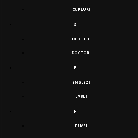
CUPLURI
D
DIFERITE
DOCTORI
E
ENGLEZI
EVREI
F
FEMEI