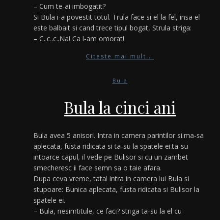
– Cum te-ai imbogatit?
Si Bula i-a povestit totul. Trula face si el la fel, insa el
este balbait si cand trece tipul bogat, Strula striga:
– C..c..c..Na! Ca l-am omorat!
Citeste mai mult...
Bula
Bula la cinci ani
Bula avea 5 anisori. Intra in camera parintilor si.ma-sa
aplecata, fusta ridicata si ta-su la spatele ei.ta-su
intoarce capul, il vede pe Bulisor si cu un zambet
smecheresc ii face semn sa o taie afara.
Dupa ceva vreme, tatal intra in camera lui Bula si
stupoare: Bunica aplecata, fusta ridicata si Bulisor la
spatele ei.
– Bula, nesimtitule, ce faci? striga ta-su la el cu