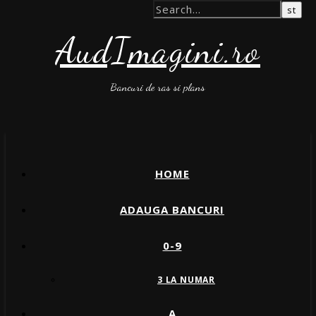
AudImagini.ro
Bancuri de ras si plans
HOME
ADAUGA BANCURI
0-9
3 LA NUMAR
A