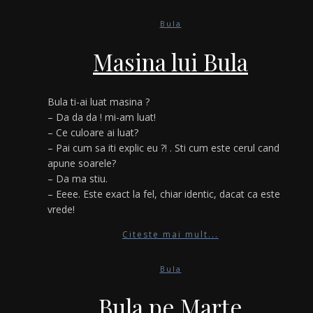
Bula
Masina lui Bula
Bula ti-ai luat masina ?
– Da da da ! mi-am luat!
– Ce culoare ai luat?
– Pai cum sa iti explic eu ?! . Sti cum este cerul cand
apune soarele?
– Da ma stiu.
– Eeee. Este exact la fel, chiar identic, dacat ca este
vrede!
Citeste mai mult...
Bula
Bula pe Marte