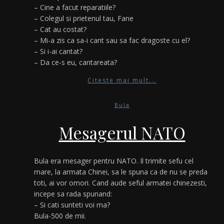
– Cine a facut reparatiile?
– Colegul si prietenul tau, Fane
– Cat au costat?
– Mi-a zis ca sa-i cant sau sa fac dragoste cu el?
– Si i-ai cantat?
– Da ce-s eu, cantareata?
Citeste mai mult...
Bula
Mesagerul NATO
Bula era mesager pentru NATO. Il trimite sefu cel
mare, la armata Chinei, sa le spuna ca de nu se preda
toti, ai vor omori. Cand aude seful armatei chinezesti,
incepe sa rada spunand:
– Si cati sunteti voi ma?
Bula-500 de mii.