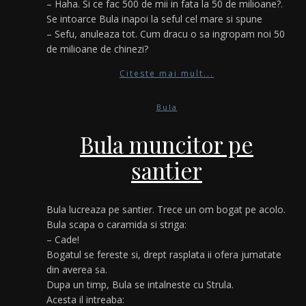
– Haha. Si ce fac 500 de mii in fata la 50 de milioane?.
Se intoarce Bula inapoi la seful cel mare si spune
– Sefu, anuleaza tot. Cum dracu o sa ingropam noi 50
de milioane de chinezi?
Citeste mai mult...
Bula
Bula muncitor pe
santier
Bula lucreaza pe santier. Trece un om bogat pe acolo.
Bula scapa o caramida si striga:
– Cade!
Bogatul se fereste si, drept rasplata ii ofera jumatate
din averea sa.
Dupa un timp, Bula se intalneste cu Strula.
Acesta il intreaba: