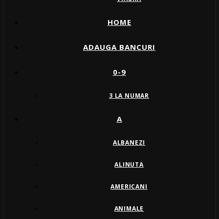
HOME
ADAUGA BANCURI
0-9
3 LA NUMAR
A
ALBANEZI
ALINUTA
AMERICANI
ANIMALE