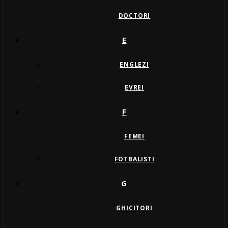
DOCTORI
E
ENGLEZI
EVREI
F
FEMEI
FOTBALISTI
G
GHICITORI