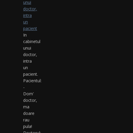
unui
doctor,
intra
un
pacient
In
cabinetul
unui
doctor,
intra
un
pacient.
Pacientul:
-
Dom'
doctor,
ma
doare
rau
pula!
Doctorul: