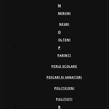
N
NEBUNI
NEGRI
O
OLTENI
P
PARINTI
PERLE SCOLARE
PESCARI SI VANATORI
POLITICIENI
POLITISTI
R