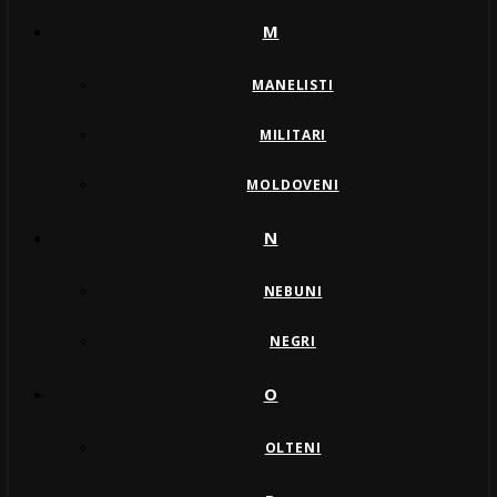
M
MANELISTI
MILITARI
MOLDOVENI
N
NEBUNI
NEGRI
O
OLTENI