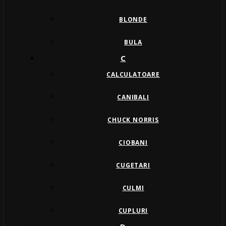
BLONDE
BULA
C
CALCULATOARE
CANIBALI
CHUCK NORRIS
CIOBANI
CUGETARI
CULMI
CUPLURI