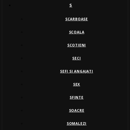
S
SCARBOASE
SCOALA
SCOTIENI
SECI
SEFI SI ANGAJATI
SEX
SFINTE
SOACRE
SOMALEZI