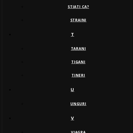
STIATI CA?
STRAINI
T
TARANI
TIGANI
TINERI
U
UNGURI
V
VIAGRA