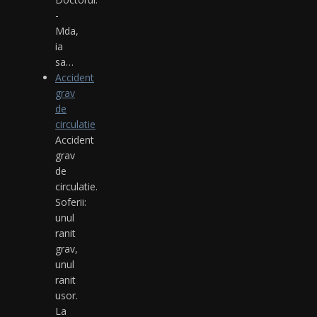
-
Mda,
ia
sa…
Accident
grav
de
circulatie
Accident
grav
de
circulatie.
Soferii:
unul
ranit
grav,
unul
ranit
usor.
La