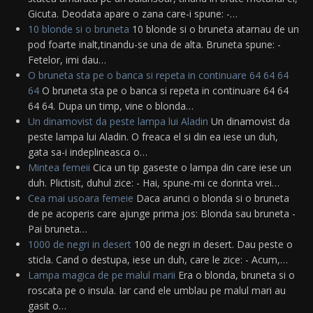
Gicuta. Deodata apare o zana care-i spune: -…
10 blonde si o bruneta
10 blonde si o bruneta atarnau de un
pod foarte inalt,tinandu-se una de alta. Bruneta spune: -
Fetelor, imi dau…
O bruneta sta pe o banca si repeta in continuare 64 64 64
64
O bruneta sta pe o banca si repeta in continuare 64 64
64 64. Dupa un timp, vine o blonda…
Un dinamovist da peste lampa lui Aladin
Un dinamovist da
peste lampa lui Aladin. O freaca el si din ea iese un duh,
gata sa-i indeplineasca o…
Mintea femeii
Cica un tip gaseste o lampa din care iese un
duh. Plictisit, duhul zice: - Hai, spune-mi ce dorinta vrei…
Cea mai usoara femeie
Daca arunci o blonda si o bruneta
de pe acoperis care ajunge prima jos: Blonda sau bruneta -
Pai bruneta…
1000 de negri in desert
100 de negri in desert. Dau peste o
sticla. Cand o destupa, iese un duh, care le zice: - Acum,…
Lampa magica de pe malul marii
Era o blonda, bruneta si o
roscata pe o insula. Iar cand ele umblau pe malul mari au
gasit o…