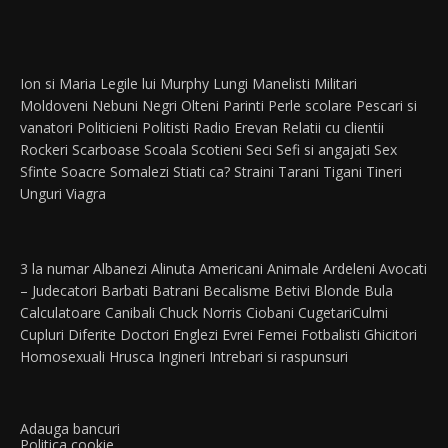
Ion si Maria
Legile lui Murphy
Lungi
Manelisti
Militari
Moldoveni
Nebuni
Negri
Olteni
Parinti
Perle scolare
Pescari si
vanatori
Politicieni
Politisti
Radio Erevan
Relatii cu clientii
Rockeri
Scarboase
Scoala
Scotieni
Seci
Sefi si angajati
Sex
Sfinte
Soacre
Somalezi
Stiati ca?
Straini
Tarani
Tigani
Tineri
Unguri
Viagra
3 la numar
Albanezi
Alinuta
Americani
Animale
Ardeleni
Avocati
– Judecatori
Barbati
Batrani
Becalisme
Betivi
Blonde
Bula
Calculatoare
Canibali
Chuck Norris
Ciobani
Cugetari
Culmi
Cupluri
Diferite
Doctori
Englezi
Evrei
Femei
Fotbalisti
Ghicitori
Homosexuali
Hrusca
Ingineri
Intrebari si raspunsuri
Adauga bancuri
Politica cookie