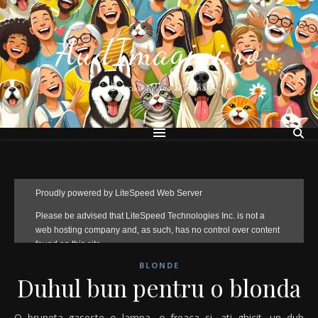
AudImagini.ro
Bancuri de ras si plans
BLONDE
Duhul bun pentru o blonda
O bruneta gaseste o lampa, o freaca si, ati ghicit, un duh