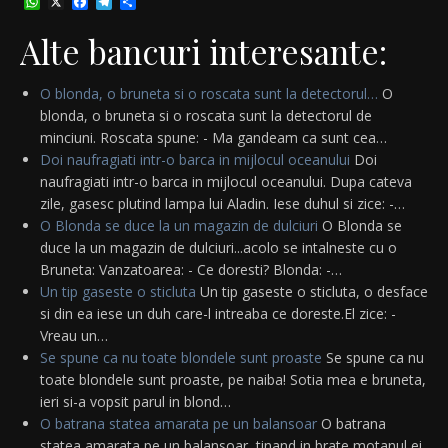
WhatsApp
X
Facebook
Telegram
Partajează
Alte bancuri interesante:
O blonda, o bruneta si o roscata sunt la detectorul…
O
blonda, o bruneta si o roscata sunt la detectorul de
minciuni. Roscata spune: - Ma gandeam ca sunt cea…
Doi naufragiati intr-o barca in mijlocul oceanului
Doi
naufragiati intr-o barca in mijlocul oceanului. Dupa cateva
zile, gasesc plutind lampa lui Aladin. Iese duhul si zice: -…
O Blonda se duce la un magazin de dulciuri
O Blonda se
duce la un magazin de dulciuri...acolo se intalneste cu o
Bruneta: Vanzatoarea: - Ce doresti? Blonda: -…
Un tip gaseste o sticluta
Un tip gaseste o sticluta, o desface
si din ea iese un duh care-l intreaba ce doreste.El zice: -
Vreau un…
Se spune ca nu toate blondele sunt proaste
Se spune ca nu
toate blondele sunt proaste, pe naiba! Sotia mea e bruneta,
ieri si-a vopsit parul in blond…
O batrana statea amarata pe un balansoar
O batrana
statea amarata pe un balansoar, tinand in brate motanul ei,