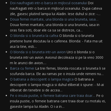
Doi naufragiati intr-o barca in mijlocul oceanului
Doi
naufragiati intr-o barca in mijlocul oceanului. Dupa cateva
zile, gasesc plutind lampa lui Aladin. Iese duhul si zice: -…
Doua femei maritate, una blonda si una bruneta, iasa…
Doua femei maritate, una blonda si una bruneta, iasa in
oras fara soti, doar ele ca sa se distreze, ca…
O blonda si o bruneta la cafea
O blonda si o bruneta
prietene bune discutau la o cafenea. Blonda: - Fata ma uit
asa la tine, esti…
O blonda si o bruneta intr-un avion
Urci o blonda si o
bruneta intr-un avion. Avionul decoleaza si pe la vreo 3000
m le arunci din avion.…
Barca cu femei
La trei femei, blonda roscata si bruneta li se
scufunda barca. Ele au ramas pe o insula unde nimeni nu…
O batrana a descoperit o lampa magica
O batrana a
descoperit o lampa magica si duhul eliberat ii spune: - M-ai
eliberat din tenebre si de accea…
Pe o insula pustie, o femeie batrana care traia doar…
Pe o
insula pustie, o femeie batrana care traia doar cu motalu ei,
gaseste lampa lui Aladin. O i-a in…