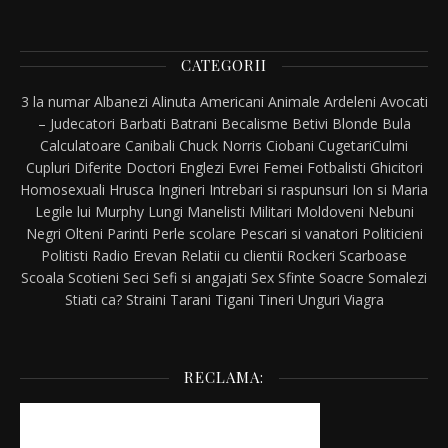
CATEGORII
3 la numar
Albanezi
Alinuta
Americani
Animale
Ardeleni
Avocati
– Judecatori
Barbati
Batrani
Becalisme
Betivi
Blonde
Bula
Calculatoare
Canibali
Chuck Norris
Ciobani
Cugetari
Culmi
Cupluri
Diferite
Doctori
Englezi
Evrei
Femei
Fotbalisti
Ghicitori
Homosexuali
Hrusca
Ingineri
Intrebari si raspunsuri
Ion si Maria
Legile lui Murphy
Lungi
Manelisti
Militari
Moldoveni
Nebuni
Negri
Olteni
Parinti
Perle scolare
Pescari si vanatori
Politicieni
Politisti
Radio Erevan
Relatii cu clientii
Rockeri
Scarboase
Scoala
Scotieni
Seci
Sefi si angajati
Sex
Sfinte
Soacre
Somalezi
Stiati ca?
Straini
Tarani
Tigani
Tineri
Unguri
Viagra
RECLAMA: