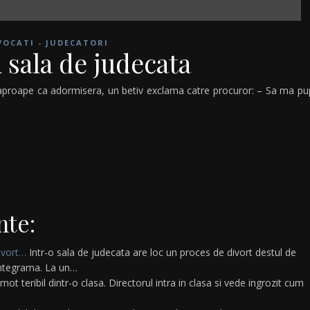
VOCATI - JUDECATORI
n sala de judecata
ti aproape ca adormisera, un betiv exclama catre procuror: – Sa ma pu
nte:
ivort…
Intr-o sala de judecata are loc un proces de divort destul de
 integrama. La un…
t teribil dintr-o clasa. Directorul intra in clasa si vede ingrozit cum