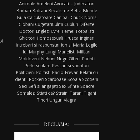
Animale
Ardeleni
Avocati – Judecatori
Barbati
Batrani
Becalisme
Betivi
Blonde
Bula
Calculatoare
Canibali
Chuck Norris
Ciobani
Cugetari
Culmi
Cupluri
Diferite
Doctori
Englezi
Evrei
Femei
Fotbalisti
Ghicitori
Homosexuali
Hrusca
Ingineri
pi
Intrebari si raspunsuri
Ion si Maria
Legile
lui Murphy
Lungi
Manelisti
Militari
Moldoveni
Nebuni
Negri
Olteni
Parinti
Perle scolare
Pescari si vanatori
Politicieni
Politisti
Radio Erevan
Relatii cu
clientii
Rockeri
Scarboase
Scoala
Scotieni
Seci
Sefi si angajati
Sex
Sfinte
Soacre
Somalezi
Stiati ca?
Straini
Tarani
Tigani
Tineri
Unguri
Viagra
RECLAMA: