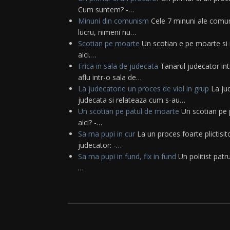
Cum suntem? -…
Minuni din comunism
Cele 7 minuni ale comun
lucru, nimeni nu…
Scotian pe moarte
Un scotian e pe moarte si i
aici.…
Frica in sala de judecata
Tanarul judecator int
aflu intr-o sala de…
La judecatorie un proces de viol in grup
La jud
judecata si relateaza cum s-au…
Un scotian pe patul de moarte
Un scotian pe p
aici? -…
Sa ma pupi in cur
La un proces foarte plictisit
judecator: -…
Sa ma pupi in fund, fix in fund
Un politist patrul
…