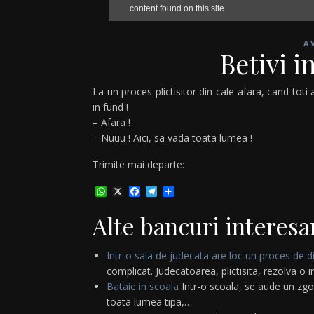
A
Betivi i
La un proces plictisitor din cale-afara, cand to
in fund !
– Afara !
– Nuuu ! Aici, sa vada toata lumea !
Trimite mai departe:
WhatsApp
X
Facebook
Telegram
Partajează
Alte bancuri interesa
Intr-o sala de judecata are loc un proces de d
complicat. Judecatoarea, plictisita, rezolva o
Bataie in scoala
Intr-o scoala, se aude un zgomo
toata lumea tipa,…