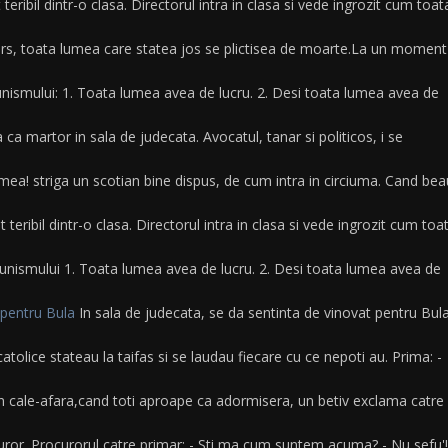
ibil dintr-o clasa. Directorul intra in clasa si vede ingrozit cum toat
rs, toata lumea care statea jos se plictisea de moarte.La un moment
ismului: 1. Toata lumea avea de lucru. 2. Desi toata lumea avea de
a martor in sala de judecata. Avocatul, tanar si politicos, i se
ea! striga un scotian bine dispus, de cum intra in circiuma. Cand bea
eribil dintr-o clasa. Directorul intra in clasa si vede ingrozit cum toa
nismului 1. Toata lumea avea de lucru. 2. Desi toata lumea avea de
 pentru Bula
In sala de judecata, se da sentinta de vinovat pentru Bula
atolice stateau la taifas si se laudau fiecare cu ce nepoti au. Prima: -
in cale-afara,cand toti aproape ca adormisera, un betiv exclama catre
uror. Procurorul catre primar: - Sti ma cum suntem acuma? - Nu sefu'!