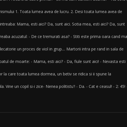
ismului 1. Toata lumea avea de lucru. 2. Desi toata lumea avea de
ntreaba: Mama, esti aici? Da, sunt aici. Sotia mea, esti aici? Da, sunt
reaba acuzatul: - De ce tremurati asa? - Stiti este prima oara cand m
ecatorie un proces de viol in grup.... Martorii intra pe rand in sala de
atul de moarte: - Mama, esti aici? - Da, fiule sunt aici! - Nevasta esti
or la care toata lumea dormea, un betiv se ridica si ii spune la
a. Vine un copil si-i zice- Nenea politistu'! - Da. - Cat e ceasul! - 2: 45! 