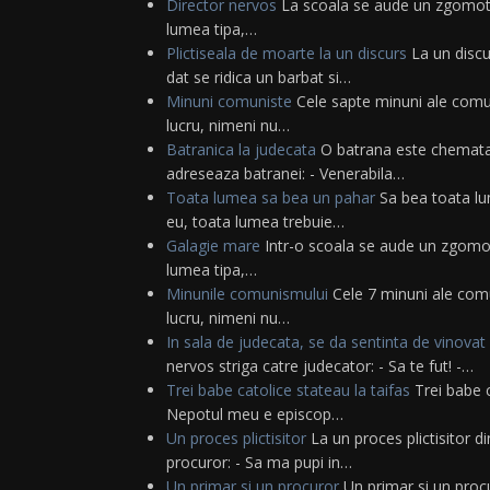
Director nervos
La scoala se aude un zgomot ter
lumea tipa,…
Plictiseala de moarte la un discurs
La un discu
dat se ridica un barbat si…
Minuni comuniste
Cele sapte minuni ale comun
lucru, nimeni nu…
Batranica la judecata
O batrana este chemata c
adreseaza batranei: - Venerabila…
Toata lumea sa bea un pahar
Sa bea toata lum
eu, toata lumea trebuie…
Galagie mare
Intr-o scoala se aude un zgomot t
lumea tipa,…
Minunile comunismului
Cele 7 minuni ale comu
lucru, nimeni nu…
In sala de judecata, se da sentinta de vinovat
nervos striga catre judecator: - Sa te fut! -…
Trei babe catolice stateau la taifas
Trei babe c
Nepotul meu e episcop…
Un proces plictisitor
La un proces plictisitor d
procuror: - Sa ma pupi in…
Un primar si un procuror
Un primar si un proc