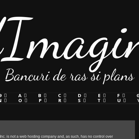
Imagin
Bancuri de ras si plans
9
A
B
C
D
E
F
N
O
P
R
S
T
U