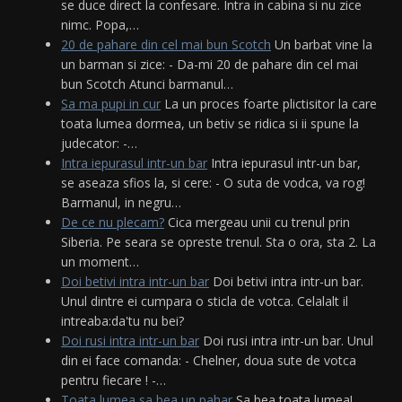
se duce direct la confesare. Intra in cabina si nu zice
nimc. Popa,…
20 de pahare din cel mai bun Scotch
Un barbat vine la
un barman si zice: - Da-mi 20 de pahare din cel mai
bun Scotch Atunci barmanul…
Sa ma pupi in cur
La un proces foarte plictisitor la care
toata lumea dormea, un betiv se ridica si ii spune la
judecator: -…
Intra iepurasul intr-un bar
Intra iepurasul intr-un bar,
se aseaza sfios la, si cere: - O suta de vodca, va rog!
Barmanul, in negru…
De ce nu plecam?
Cica mergeau unii cu trenul prin
Siberia. Pe seara se opreste trenul. Sta o ora, sta 2. La
un moment…
Doi betivi intra intr-un bar
Doi betivi intra intr-un bar.
Unul dintre ei cumpara o sticla de votca. Celalalt il
intreaba:da'tu nu bei?
Doi rusi intra intr-un bar
Doi rusi intra intr-un bar. Unul
din ei face comanda: - Chelner, doua sute de votca
pentru fiecare ! -…
Toata lumea sa bea un pahar
Sa bea toata lumea!