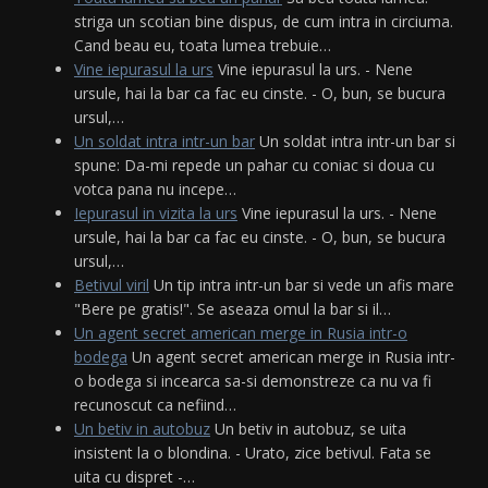
striga un scotian bine dispus, de cum intra in circiuma.
Cand beau eu, toata lumea trebuie…
Vine iepurasul la urs
Vine iepurasul la urs. - Nene
ursule, hai la bar ca fac eu cinste. - O, bun, se bucura
ursul,…
Un soldat intra intr-un bar
Un soldat intra intr-un bar si
spune: Da-mi repede un pahar cu coniac si doua cu
votca pana nu incepe…
Iepurasul in vizita la urs
Vine iepurasul la urs. - Nene
ursule, hai la bar ca fac eu cinste. - O, bun, se bucura
ursul,…
Betivul viril
Un tip intra intr-un bar si vede un afis mare
"Bere pe gratis!". Se aseaza omul la bar si il…
Un agent secret american merge in Rusia intr-o
bodega
Un agent secret american merge in Rusia intr-
o bodega si incearca sa-si demonstreze ca nu va fi
recunoscut ca nefiind…
Un betiv in autobuz
Un betiv in autobuz, se uita
insistent la o blondina. - Urato, zice betivul. Fata se
uita cu dispret -…