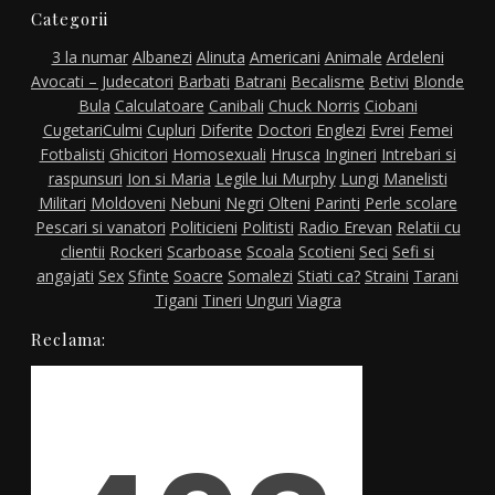
Categorii
3 la numar
Albanezi
Alinuta
Americani
Animale
Ardeleni
Avocati – Judecatori
Barbati
Batrani
Becalisme
Betivi
Blonde
Bula
Calculatoare
Canibali
Chuck Norris
Ciobani
Cugetari
Culmi
Cupluri
Diferite
Doctori
Englezi
Evrei
Femei
Fotbalisti
Ghicitori
Homosexuali
Hrusca
Ingineri
Intrebari si
raspunsuri
Ion si Maria
Legile lui Murphy
Lungi
Manelisti
Militari
Moldoveni
Nebuni
Negri
Olteni
Parinti
Perle scolare
Pescari si vanatori
Politicieni
Politisti
Radio Erevan
Relatii cu
clientii
Rockeri
Scarboase
Scoala
Scotieni
Seci
Sefi si
angajati
Sex
Sfinte
Soacre
Somalezi
Stiati ca?
Straini
Tarani
Tigani
Tineri
Unguri
Viagra
Reclama: