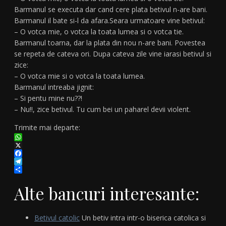
Barmanul se executa dar cand cere plata betivul n-are bani.
Barmanul il bate si-l da afara.Seara urmatoare vine betivul:
– O votca mie, o votca la toata lumea si o votca tie.
Barmanul toarna, dar la plata din nou n-are bani. Povestea
se repeta de cateva ori. Dupa cateva zile vine iarasi betivul si
zice:
– O votca mie si o votca la toata lumea.
Barmanul intreaba jignit:
– Si pentu mine nu??!
– Nu!!, zice betivul. Tu cum bei un paharel devii violent.
Trimite mai departe:
WhatsApp
X
Facebook
Telegram
Partajează
Alte bancuri interesante:
Betivul catolic
Un betiv intra intr-o biserica catolica si