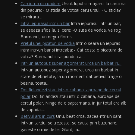
Carciuma din padure
Ursul, lupul si magarul la carcima
din padure: - O sticla de votca! ceru ursul. - O sticla?!
se mirara…
Intra iepurasul intr-un bar
Intra iepurasul intr-un bar,
se aseaza sfios la, si cere: -O suta de vodca, va rog!
Barmanul, un negru fioros,…
Pretul unei picaturi de votka
Intr-o seara un iepuras
intra intr-un bar si intreaba: - Cat costa o picatura de
votca? Barmanul ii raspunde ca…
Intr-un autobuz super aglomerat urca un barbat in…
Intr-un autobuz super aglomerat urca un barbat in
stare de ebrietate, la un moment dat betivul trage o
besina, toata…
Doi finlandezi stau intr-o cabana, aproape de cercul
polar
Doi finlandezi stau intr-o cabana, aproape de
cercul polar. Ninge de o saptamana, in jur totul era alb
de zapada,…
Betivul ars in curs
Unu, beat crita, zacea-ntr-un sant.
Intr-un tarziu, se trezeste, se cauta prin buzunare,
gaseste o mie de lei. Glont, la…