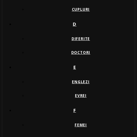
CUPLURI
D
DIFERITE
DOCTORI
E
ENGLEZI
EVREI
F
FEMEI