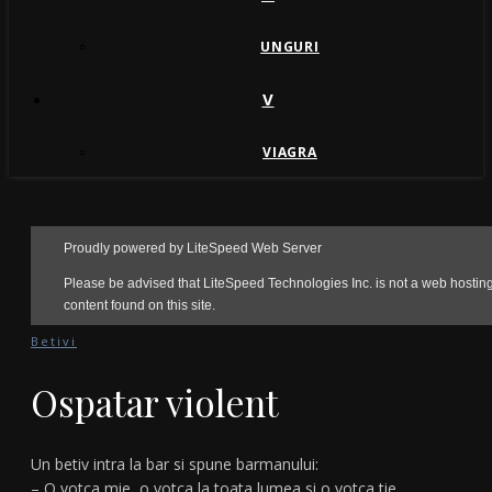
UNGURI
V
VIAGRA
Betivi
Ospatar violent
Un betiv intra la bar si spune barmanului:
– O votca mie, o votca la toata lumea si o votca tie.