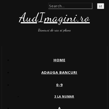
AudImagini.ro
Bancuri de ras si plans
HOME
ADAUGA BANCURI
0-9
3 LA NUMAR
A