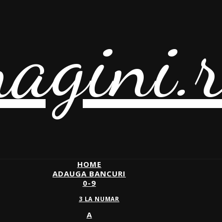
agini.
HOME
ADAUGA BANCURI
0-9
3 LA NUMAR
A