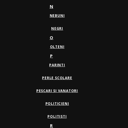
N
NEBUNI
NEGRI
O
OLTENI
P
PARINTI
PERLE SCOLARE
PESCARI SI VANATORI
POLITICIENI
POLITISTI
R