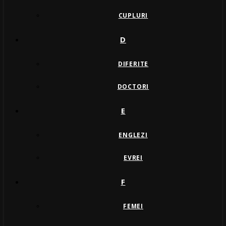
CUPLURI
D
DIFERITE
DOCTORI
E
ENGLEZI
EVREI
F
FEMEI