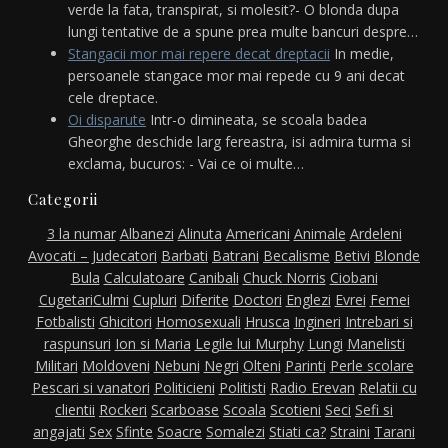
verde la fata, transpirat, si molesit?- O blonda dupa
lungi tentative de a spune prea multe bancuri despre…
Stangacii mor mai repere decat dreptacii
In medie,
persoanele stangace mor mai repede cu 9 ani decat
cele dreptace.
Oi disparute
Intr-o dimineata, se scoala badea
Gheorghe deschide larg fereastra, isi admira turma si
exclama, bucuros: - Vai ce oi multe…
Categorii
3 la numar
Albanezi
Alinuta
Americani
Animale
Ardeleni
Avocati – Judecatori
Barbati
Batrani
Becalisme
Betivi
Blonde
Bula
Calculatoare
Canibali
Chuck Norris
Ciobani
Cugetari
Culmi
Cupluri
Diferite
Doctori
Englezi
Evrei
Femei
Fotbalisti
Ghicitori
Homosexuali
Hrusca
Ingineri
Intrebari si
raspunsuri
Ion si Maria
Legile lui Murphy
Lungi
Manelisti
Militari
Moldoveni
Nebuni
Negri
Olteni
Parinti
Perle scolare
Pescari si vanatori
Politicieni
Politisti
Radio Erevan
Relatii cu
clientii
Rockeri
Scarboase
Scoala
Scotieni
Seci
Sefi si
angajati
Sex
Sfinte
Soacre
Somalezi
Stiati ca?
Straini
Tarani