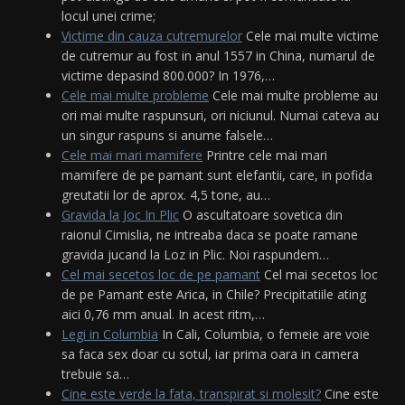
locul unei crime;
Victime din cauza cutremurelor
Cele mai multe victime
de cutremur au fost in anul 1557 in China, numarul de
victime depasind 800.000? In 1976,…
Cele mai multe probleme
Cele mai multe probleme au
ori mai multe raspunsuri, ori niciunul. Numai cateva au
un singur raspuns si anume falsele…
Cele mai mari mamifere
Printre cele mai mari
mamifere de pe pamant sunt elefantii, care, in pofida
greutatii lor de aprox. 4,5 tone, au…
Gravida la Joc In Plic
O ascultatoare sovetica din
raionul Cimislia, ne intreaba daca se poate ramane
gravida jucand la Loz in Plic. Noi raspundem…
Cel mai secetos loc de pe pamant
Cel mai secetos loc
de pe Pamant este Arica, in Chile? Precipitatiile ating
aici 0,76 mm anual. In acest ritm,…
Legi in Columbia
In Cali, Columbia, o femeie are voie
sa faca sex doar cu sotul, iar prima oara in camera
trebuie sa…
Cine este verde la fata, transpirat si molesit?
Cine este