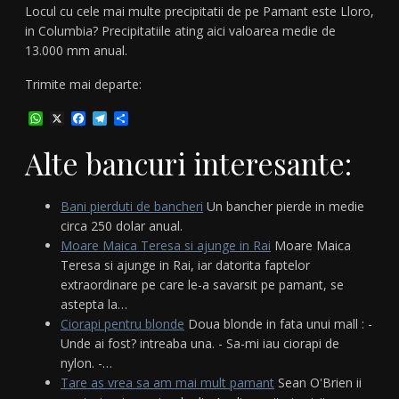
Locul cu cele mai multe precipitatii de pe Pamant este Lloro,
in Columbia? Precipitatiile ating aici valoarea medie de
13.000 mm anual.
Trimite mai departe:
WhatsApp
X
Facebook
Telegram
Partajează
Alte bancuri interesante:
Bani pierduti de bancheri
Un bancher pierde in medie
circa 250 dolar anual.
Moare Maica Teresa si ajunge in Rai
Moare Maica
Teresa si ajunge in Rai, iar datorita faptelor
extraordinare pe care le-a savarsit pe pamant, se
astepta la…
Ciorapi pentru blonde
Doua blonde in fata unui mall : -
Unde ai fost? intreaba una. - Sa-mi iau ciorapi de
nylon. -…
Tare as vrea sa am mai mult pamant
Sean O'Brien ii