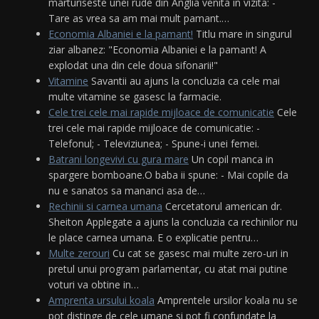
marturiseste unei rude din Anglia venita in vizita: -
Tare as vrea sa am mai mult pamant.…
Economia Albaniei e la pamant!
Titlu mare in singurul
ziar albanez: "Economia Albaniei e la pamant! A
explodat una din cele doua sifonarii!"
Vitamine
Savantii au ajuns la concluzia ca cele mai
multe vitamine se gasesc la farmacie.
Cele trei cele mai rapide mijloace de comunicatie
Cele
trei cele mai rapide mijloace de comunicatie: -
Telefonul; - Televiziunea; - Spune-i unei femei.
Batrani longevivi cu gura mare
Un copil manca in
spargere bomboane.O baba ii spune: - Mai copile da
nu e sanatos sa mananci asa de…
Rechinii si carnea umana
Cercetatorul american dr.
Sheiton Applegate a ajuns la concluzia ca rechinilor nu
le place carnea umana. E o explicatie pentru…
Multe zerouri
Cu cat se gasesc mai multe zero-uri in
pretul unui program parlamentar, cu atat mai putine
voturi va obtine in…
Amprenta ursului koala
Amprentele ursilor koala nu se
pot distinge de cele umane si pot fi confundate la