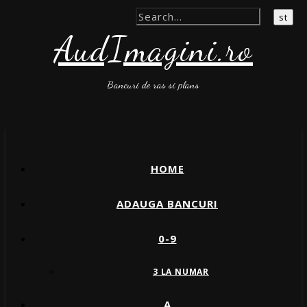
AudImagini.ro
Bancuri de ras si plans
HOME
ADAUGA BANCURI
0-9
3 LA NUMAR
A