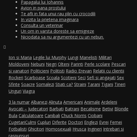
Papagalui lui Iohannis
Avion in pana prostului
Te afli in fata unui rau plin cu crocodili
In vizita la prietena imaginara
Consulta un veterinar
Un om in varsta doreste sa emigreze
Niciodata sa nu argumentezi cu un nebun.
Ion si Maria
Legile lui Murphy
Lungi
Manelisti
Militari
Moldoveni
Nebuni
Negri
Olteni
Parinti
Perle scolare
Pescari
si vanatori
Politicieni
Politisti
Radio Erevan
Relatii cu clientii
Rockeri
Scarboase
Scoala
Scotieni
Seci
Sefi si angajati
Sex
Sfinte
Soacre
Somalezi
Stiati ca?
Straini
Tarani
Tigani
Tineri
Unguri
Viagra
3 la numar
Albanezi
Alinuta
Americani
Animale
Ardeleni
Avocati – Judecatori
Barbati
Batrani
Becalisme
Betivi
Blonde
Bula
Calculatoare
Canibali
Chuck Norris
Ciobani
Cugetari
Culmi
Cupluri
Diferite
Doctori
Englezi
Evrei
Femei
Fotbalisti
Ghicitori
Homosexuali
Hrusca
Ingineri
Intrebari si
raspunsuri