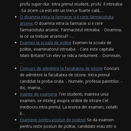
profu super-dur. Intra primul student, profu` il intreaba:
-Sa zicem ca esti intr-un tren,e foarte cald,…
O doamna intra la farmacie si ii cere farmacistului
arsenic
O doamna intra la farmacie si ii cere
farmacistului arsenic. Farmacistul intreaba: - Doamna,
la ce va trebuie arsenicul? -…
Examen la scoala de politie
Examen la scoala de
politie, examinatorul intreaba: - Care este capitala
Marii Britanii? Un elev se ridica nedumerit. - Domnule,
…
Concurs de admitere la facultatea de istorie
Concurs
de admitere la facultatea de istorie. Intra primul
candidat la proba orala. - Numele, profesia parintilor. -
Itic, mama…
Inainte de examene
Trei studenti, inaintea unui
examen, se inteleg asupra ordinii de intrare.Cel
mediocru intra primul. La iesirea din examen, ceilalti
il…
Examene pentru posturi de politisti
Se da examen
pentru niste posturi de politai, candidatii erau intr-o