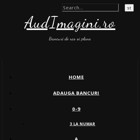
AudImagini.ro
Bancuri de ras si plans
HOME
ADAUGA BANCURI
0-9
3 LA NUMAR
A