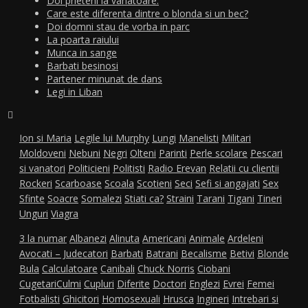
Doi prieteni la vanatoare:
Care este diferenta dintre o blonda si un bec?
Doi domni stau de vorba in parc
La poarta raiului
Munca in sange
Barbati besinosi
Partener minunat de dans
Legi in Liban
Ion si Maria
Legile lui Murphy
Lungi
Manelisti
Militari
Moldoveni
Nebuni
Negri
Olteni
Parinti
Perle scolare
Pescari
si vanatori
Politicieni
Politisti
Radio Erevan
Relatii cu clientii
Rockeri
Scarboase
Scoala
Scotieni
Seci
Sefi si angajati
Sex
Sfinte
Soacre
Somalezi
Stiati ca?
Straini
Tarani
Tigani
Tineri
Unguri
Viagra
3 la numar
Albanezi
Alinuta
Americani
Animale
Ardeleni
Avocati – Judecatori
Barbati
Batrani
Becalisme
Betivi
Blonde
Bula
Calculatoare
Canibali
Chuck Norris
Ciobani
Cugetari
Culmi
Cupluri
Diferite
Doctori
Englezi
Evrei
Femei
Fotbalisti
Ghicitori
Homosexuali
Hrusca
Ingineri
Intrebari si