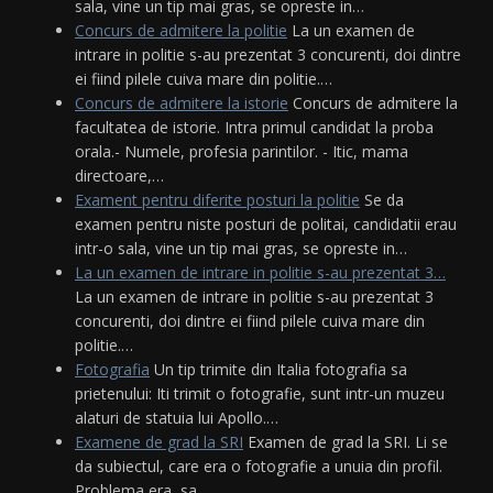
sala, vine un tip mai gras, se opreste in…
Concurs de admitere la politie
La un examen de
intrare in politie s-au prezentat 3 concurenti, doi dintre
ei fiind pilele cuiva mare din politie.…
Concurs de admitere la istorie
Concurs de admitere la
facultatea de istorie. Intra primul candidat la proba
orala.- Numele, profesia parintilor. - Itic, mama
directoare,…
Exament pentru diferite posturi la politie
Se da
examen pentru niste posturi de politai, candidatii erau
intr-o sala, vine un tip mai gras, se opreste in…
La un examen de intrare in politie s-au prezentat 3…
La un examen de intrare in politie s-au prezentat 3
concurenti, doi dintre ei fiind pilele cuiva mare din
politie.…
Fotografia
Un tip trimite din Italia fotografia sa
prietenului: Iti trimit o fotografie, sunt intr-un muzeu
alaturi de statuia lui Apollo.…
Examene de grad la SRI
Examen de grad la SRI. Li se
da subiectul, care era o fotografie a unuia din profil.
Problema era, sa…