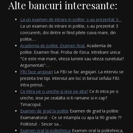
Alte bancuri interesante:
La un examen de intrare in politie, s-au prezentat 3…
La un examen de intrare in politie, s-au prezentat 3
concurenti, doi dintre ei fiind pilele cuiva mare, din
politie.…
Academia de politie. Examen final.
Academia de
politie. Examen final. Proba de fizica. Intrebare unica:
"Ce este mai mare, viteza luminii sau viteza sunetului?
Argumentati".…
FBI face angajari
La FBI se fac angajari. La interviu se
prezinta trei tipi. Interviul are loc in biroul sefului FBI.
Intra primul…
Ce intra pe o ureche si iese pe alta?
Ce iti intra pe o
ureche, iese pe cealalta si-ti ramane si-n cap?
Tirnacopul.
Examen de grad la politie
Examen de grad la politie:
Examanatorul: - Ce se intampla cu apa la 90 grade ??
Politistul: - Sincer sa…
Examen oral la politehnica
Examen oral la politehnica,