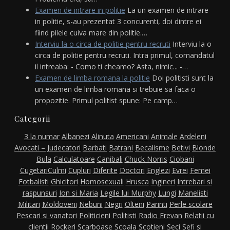
Examen de intrare in politie
La un examen de intrare
in politie, s-au prezentat 3 concurenti, doi dintre ei
fiind pilele cuiva mare din politie.…
Interviu la o circa de politie pentru recruti
Interviu la o
circa de politie pentru recruti. Intra primul, comandatul
il intreaba: - Como ti cheamo? Asta, nimic... -…
Examen de limba romana la politie
Doi politisti sunt la
un examen de limba romana si trebuie sa faca o
propozitie. Primul politist spune: Pe camp…
Categorii
3 la numar
Albanezi
Alinuta
Americani
Animale
Ardeleni
Avocati – Judecatori
Barbati
Batrani
Becalisme
Betivi
Blonde
Bula
Calculatoare
Canibali
Chuck Norris
Ciobani
Cugetari
Culmi
Cupluri
Diferite
Doctori
Englezi
Evrei
Femei
Fotbalisti
Ghicitori
Homosexuali
Hrusca
Ingineri
Intrebari si
raspunsuri
Ion si Maria
Legile lui Murphy
Lungi
Manelisti
Militari
Moldoveni
Nebuni
Negri
Olteni
Parinti
Perle scolare
Pescari si vanatori
Politicieni
Politisti
Radio Erevan
Relatii cu
clientii
Rockeri
Scarboase
Scoala
Scotieni
Seci
Sefi si