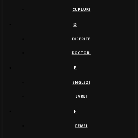
CUPLURI
D
DIFERITE
DOCTORI
E
ENGLEZI
EVREI
F
FEMEI