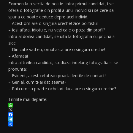
Examen la o sectia de politie. Intra primul candidat, i se
ofera o fotografie din profil a unui individ si i se cere sa
spuna ce poate deduce depre acel individ.
– Acest om are o singura ureche! zice politistul.
– Iesi afara, idiotule, nu vezi ca e o poza din profil?
Intra al doilea candidat, se uita la fotografia cu pricina si
zice:
– Din cate vad eu, omul asta are o singura ureche!
– Afaraaa!
Intra al treilea candidat, studiaza indelung fotografia si se
pronunta:
– Evident, acest cetatean poarta lentile de contact!
– Genial, cum ti-ai dat seama?
– Pai cum sa poarte ochelari daca are o singura ureche?
Trimite mai departe:
WhatsApp
X
Facebook
Telegram
Partajează