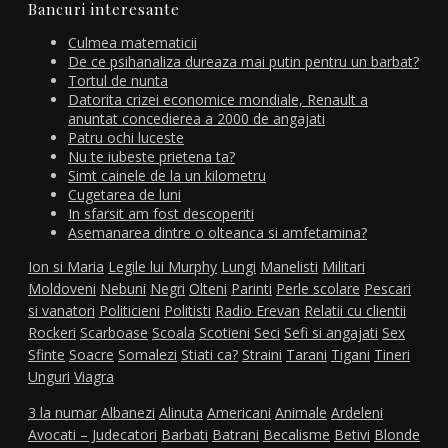
Bancuri interesante
Culmea matematicii
De ce psihanaliza dureaza mai putin pentru un barbat?
Tortul de nunta
Datorita crizei economice mondiale, Renault a
anuntat concedierea a 2000 de angajati
Patru ochi luceste
Nu te iubeste prietena ta?
Simt cainele de la un kilometru
Cugetarea de luni
In sfarsit am fost descoperiti
Asemanarea dintre o olteanca si amfetamina?
Ion si Maria
Legile lui Murphy
Lungi
Manelisti
Militari
Moldoveni
Nebuni
Negri
Olteni
Parinti
Perle scolare
Pescari
si vanatori
Politicieni
Politisti
Radio Erevan
Relatii cu clientii
Rockeri
Scarboase
Scoala
Scotieni
Seci
Sefi si angajati
Sex
Sfinte
Soacre
Somalezi
Stiati ca?
Straini
Tarani
Tigani
Tineri
Unguri
Viagra
3 la numar
Albanezi
Alinuta
Americani
Animale
Ardeleni
Avocati – Judecatori
Barbati
Batrani
Becalisme
Betivi
Blonde