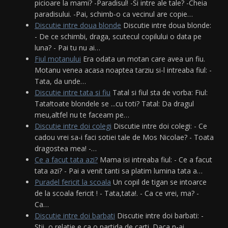
picioare la mami? -Paradisul! -Si intre ale tale? -Cheia
paradisului. -Pai, schimb-o ca vecinul are copie…
Discutie intre doua blonde
Discutie intre doua blonde:
- De ce schimbi, draga, scutecul copilului o data pe
luna? - Pai tu nu ai…
Fiul motanului
Era odata un motan care avea un fiu.
Motanu venea acasa noaptea tarziu si-l intreaba fiul: -
Tata, da unde…
Discutie intre tata si fiu
Tatal si fiul sta de vorba: Fiul:
Tata!toate blondele se ...cu toti? Tatal: Da dragul
meu,altfel nu te faceam pe…
Discutie intre doi colegi
Discutie intre doi colegi: - Ce
cadou vrei sa-i faci sotiei tale de Mos Nicolae? - Toata
dragostea mea! -…
Ce a facut tata azi?
Mama isi intreaba fiul: - Ce a facut
tata azi? - Pai a venit tanti sa platim lumina tata a…
Puradel fericit la scoala
Un copil de tigan se intoarce
de la scoala fericit ! - Tata,tata!. - Ca ce vrei, ma? -
Ca…
Discutie intre doi barbati
Discutie intre doi barbati: -
Stii, o relatie e ca o partida de carti. Daca n-ai