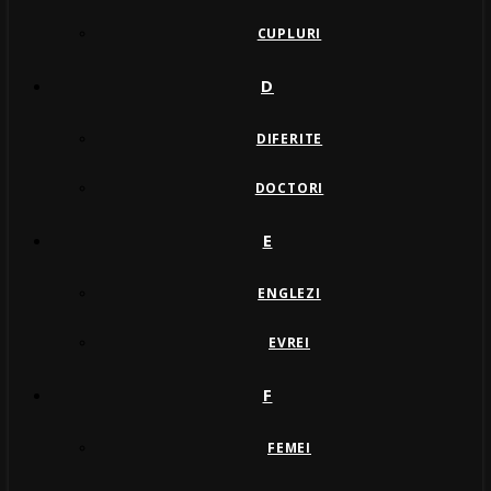
CUPLURI
D
DIFERITE
DOCTORI
E
ENGLEZI
EVREI
F
FEMEI