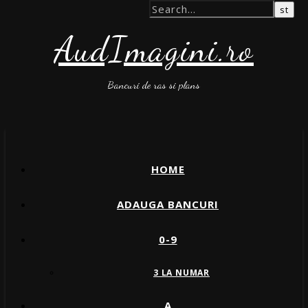
AudImagini.ro
Bancuri de ras si plans
HOME
ADAUGA BANCURI
0-9
3 LA NUMAR
A