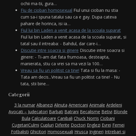
ochii ma-tii, gura…
Fiu de cioban homosexual
Fiul unui cioban nu stia
cum sa-i spuna tatalui sau ca e gay. Dupa cateva
pahare de horinca, isi ia…
Fiul lui bin Laden a venit acasa de la scoala suparat
Fiul lui bin Laden a venit acasa de la scoala suparat, si
tatal sau il intreaba: - Bahdul, dar care-i…
Discutie intre soacra si ginere
Discutie intre soacra si
ginere: - Ti-am dat fata frumoasa, desteapta,
manierata, stiu ca vrei sa ma vezi la 100…
Vreau sa fiu un politist ca tine!
Tata si fiu la masa: -
Tata am decis...Vreau sa fiu un politist ca tine! - Nu
tata, stii bine…
Categorii
3 la numar
Albanezi
Alinuta
Americani
Animale
Ardeleni
Avocati – Judecatori
Barbati
Batrani
Becalisme
Betivi
Blonde
Bula
Calculatoare
Canibali
Chuck Norris
Ciobani
Cugetari
Culmi
Cupluri
Diferite
Doctori
Englezi
Evrei
Femei
Fotbalisti
Ghicitori
Homosexuali
Hrusca
Ingineri
Intrebari si