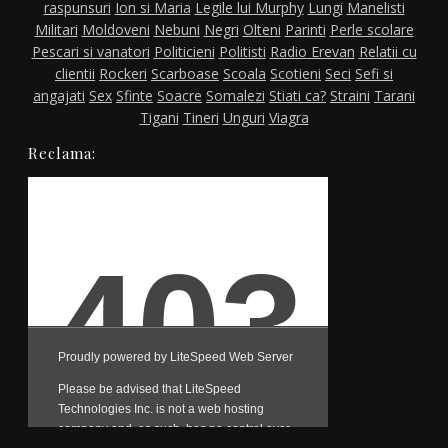
raspunsuri
Ion si Maria
Legile lui Murphy
Lungi
Manelisti
Militari
Moldoveni
Nebuni
Negri
Olteni
Parinti
Perle scolare
Pescari si vanatori
Politicieni
Politisti
Radio Erevan
Relatii cu
clientii
Rockeri
Scarboase
Scoala
Scotieni
Seci
Sefi si
angajati
Sex
Sfinte
Soacre
Somalezi
Stiati ca?
Straini
Tarani
Tigani
Tineri
Unguri
Viagra
Reclama: