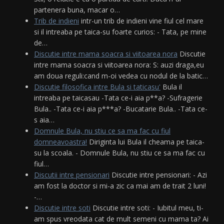
partenera buna, macar o…
Trib de indieni
intr-un trib de indieni vine fiul cel mare
si il intreaba pe taica-su foarte curios: - Tata, pe mine
de…
Discutie intre mama soacra si viitoarea nora
Discutie
intre mama soacra si viitoarea nora: S: auzi draga,eu
am doua reguli:cand m-oi vedea cu nodul de la batic…
Discutie filosofica intre Bula si taticasu'
Bula il
intreaba pe taicasau -Tata ce-i aia p**a? -Sufragerie
Bula.. -Tata ce-i aia p***a? -Bucatarie Bula.. -Tata ce-
s aia…
Domnule Bula, nu stiu ce sa ma fac cu fiul
domneavoastra!
Diriginta lui Bula il cheama pe taica-
su la scoala. - Domnule Bula, nu stiu ce sa ma fac cu
fiul…
Discutii intre pensionari
Discutie intre pensionari: - Azi
am fost la doctor si mi-a zic ca mai am de trait 2 luni!
-…
Discutie intre soti
Discutie intre soti: - Iubitul meu, ti-
am spus vreodata cat de mult semeni cu mama ta? Ai