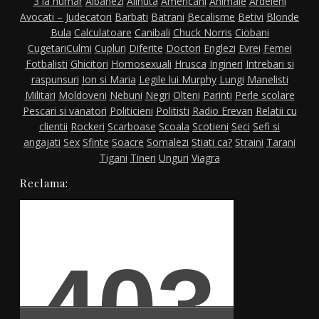
3 la numar
Albanezi
Alinuta
Americani
Animale
Ardeleni
Avocati – Judecatori
Barbati
Batrani
Becalisme
Betivi
Blonde
Bula
Calculatoare
Canibali
Chuck Norris
Ciobani
Cugetari
Culmi
Cupluri
Diferite
Doctori
Englezi
Evrei
Femei
Fotbalisti
Ghicitori
Homosexuali
Hrusca
Ingineri
Intrebari si
raspunsuri
Ion si Maria
Legile lui Murphy
Lungi
Manelisti
Militari
Moldoveni
Nebuni
Negri
Olteni
Parinti
Perle scolare
Pescari si vanatori
Politicieni
Politisti
Radio Erevan
Relatii cu
clientii
Rockeri
Scarboase
Scoala
Scotieni
Seci
Sefi si
angajati
Sex
Sfinte
Soacre
Somalezi
Stiati ca?
Straini
Tarani
Tigani
Tineri
Unguri
Viagra
Reclama: