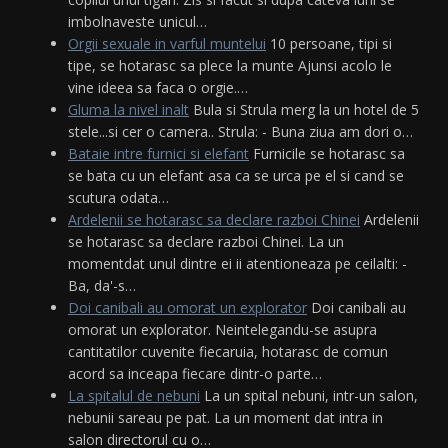
imbolnaveste unicul…
Orgii sexuale in varful muntelui
10 persoane, tipi si
tipe, se hotarasc sa plece la munte Ajunsi acolo le
vine ideea sa faca o orgie.…
Gluma la nivel inalt
Bula si Strula merg la un hotel de 5
stele...si cer o camera.. Strula: - Buna ziua am dori o…
Bataie intre furnici si elefant
Furnicile se hotarasc sa
se bata cu un elefant asa ca se urca pe el si cand se
scutura odata…
Ardelenii se hotarasc sa declare razboi Chinei
Ardelenii
se hotarasc sa declare razboi Chinei. La un
momentdat unul dintre ei ii atentioneaza pe ceilalti: -
Ba, da'-s…
Doi canibali au omorat un explorator
Doi canibali au
omorat un explorator. Neintelegandu-se asupra
cantitatilor cuvenite fiecaruia, hotarasc de comun
acord sa inceapa fiecare dintr-o parte…
La spitalul de nebuni
La un spital nebuni, intr-un salon,
nebunii sareau pe pat. La un moment dat intra in
salon directorul cu o…