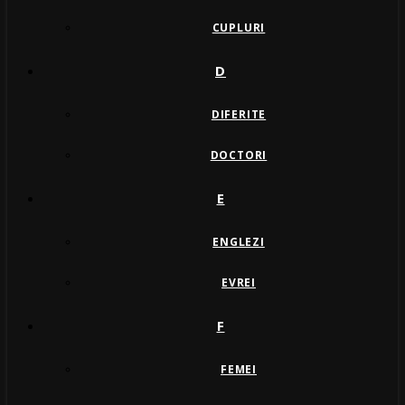
CUPLURI
D
DIFERITE
DOCTORI
E
ENGLEZI
EVREI
F
FEMEI