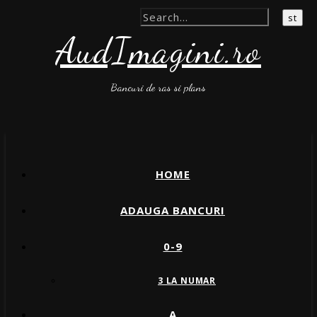
AudImagini.ro
Bancuri de ras si plans
HOME
ADAUGA BANCURI
0-9
3 LA NUMAR
A