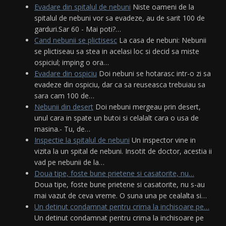
Evadare din spitalul de nebuni
Niste oameni de la
spitalul de nebuni vor sa evadeze, au de sarit 100 de
garduri.Sar 60 - Mai poti?…
Cand nebunii se plictisesc
La casa de nebuni: Nebunii
se plictiseau sa stea in acelasi loc si decid sa miste
ospiciul; imping o ora…
Evadare din ospiciu
Doi nebuni se hotarasc intr-o zi sa
evadeze din ospiciu, dar ca sa reuseasca trebuiau sa
sara cam 100 de…
Nebunii din desert
Doi nebuni mergeau prin desert,
unul cara in spate un butoi si celalalt cara o usa de
masina.- Tu, de…
Inspectie la spitalul de nebuni
Un inspector vine in
vizita la un spital de nebuni. Insotit de doctor, acestia ii
vad pe nebunii de la…
Doua tipe, foste bune prietene si casatorite, nu…
Doua tipe, foste bune prietene si casatorite, nu s-au
mai vazut de ceva vreme. O suna una pe cealalta si…
Un detinut condamnat pentru crima la inchisoare pe…
Un detinut condamnat pentru crima la inchisoare pe