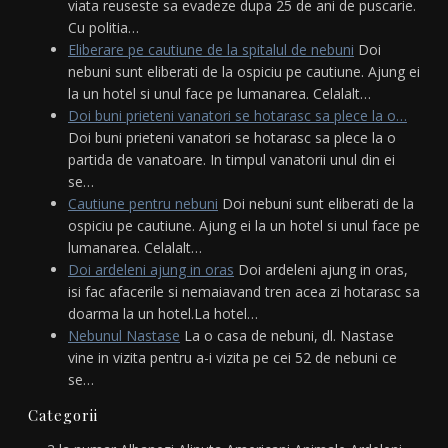
viata reuseste sa evadeze dupa 25 de ani de puscarie.
Cu politia…
Eliberare pe cautiune de la spitalul de nebuni
Doi
nebuni sunt eliberati de la ospiciu pe cautiune. Ajung ei
la un hotel si unul face pe lumanarea. Celalalt…
Doi buni prieteni vanatori se hotarasc sa plece la o…
Doi buni prieteni vanatori se hotarasc sa plece la o
partida de vanatoare. In timpul vanatorii unul din ei
se…
Cautiune pentru nebuni
Doi nebuni sunt eliberati de la
ospiciu pe cautiune. Ajung ei la un hotel si unul face pe
lumanarea. Celalalt…
Doi ardeleni ajung in oras
Doi ardeleni ajung in oras,
isi fac afacerile si nemaiavand tren acea zi hotarasc sa
doarma la un hotel.La hotel…
Nebunul Nastase
La o casa de nebuni, dl. Nastase
vine in vizita pentru a-i vizita pe cei 52 de nebuni ce
se…
Categorii