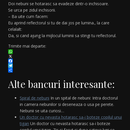
Doi nebuni se hotarasc sa evadeze dintr-o inchisoare.
Se urca pe zidul inchisorii.
– Ba uite cum facem:
Eu aprind reflectorul si tu de dai jos pe lumina., la care
celalalt:
Da, si cand ajung la mijlocul luminii sa stingi tu reflectorul.
Trimite mai departe:
WhatsApp
X
Facebook
Telegram
Partajează
Alte bancuri interesante:
Spiral de nebuni
In un spital de nebuni: Intra doctorul
in camera nebunilor si deseneaza o usa pe perete.
Nebunii se uita curiosi…
Un doctor cu nevasta hotarasc sa-i boteze copilul unui
tigan
Un doctor cu nevasta hotarasc sa-i boteze
copilul unui tigan. Zis si facut si dupa cateva luni se