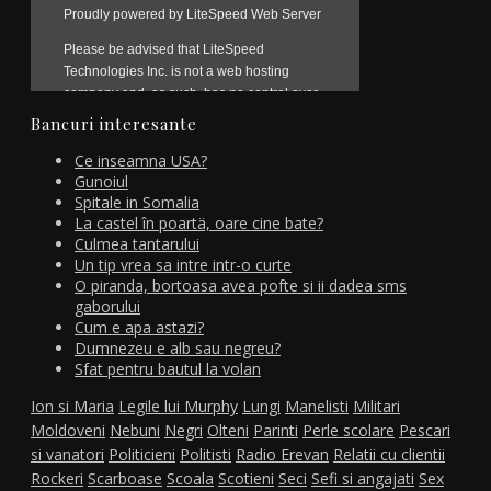
Bancuri interesante
Ce inseamna USA?
Gunoiul
Spitale in Somalia
La castel în poartä, oare cine bate?
Culmea tantarului
Un tip vrea sa intre intr-o curte
O piranda, bortoasa avea pofte si ii dadea sms
gaborului
Cum e apa astazi?
Dumnezeu e alb sau negreu?
Sfat pentru bautul la volan
Ion si Maria
Legile lui Murphy
Lungi
Manelisti
Militari
Moldoveni
Nebuni
Negri
Olteni
Parinti
Perle scolare
Pescari
si vanatori
Politicieni
Politisti
Radio Erevan
Relatii cu clientii
Rockeri
Scarboase
Scoala
Scotieni
Seci
Sefi si angajati
Sex