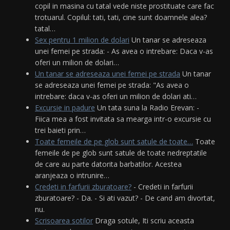
copil in masina cu tatal vede niste prostituate care fac
trotuarul. Copilul: tati, tati, cine sunt doamnele alea?
tatal…
Sex pentru 1 milion de dolari
Un tanar se adreseaza
unei femei pe strada: - As avea o intrebare: Daca v-as
oferi un milion de dolari…
Un tanar se adreseaza unei femei pe strada
Un tanar
se adreseaza unei femei pe strada: "As avea o
intrebare: daca v-as oferi un milion de dolari ati…
Excursie in padure
Un tata suna la Radio Erevan: -
Fiica mea a fost invitata sa mearga intr-o excursie cu
trei baieti prin…
Toate femeile de pe glob sunt satule de toate…
Toate
femeile de pe glob sunt satule de toate nedreptatile
de care au parte datorita barbatilor. Acestea
aranjeaza o intrunire…
Credeti in farfurii zburatoare?
- Credeti in farfurii
zburatoare? - Da. - Si ati vazut? - De cand am divortat,
nu.
Scrisoarea sotilor
Draga sotule, Iti scriu aceasta