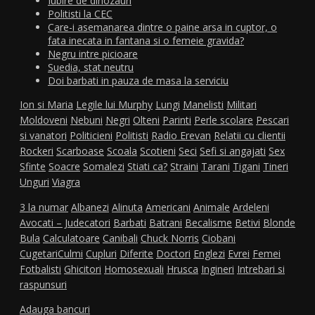
Iubire de dinozauri
Politisti la CEC
Care-i asemanarea dintre o paine arsa in cuptor, o
fata inecata in fantana si o femeie gravida?
Negru intre picioare
Suedia, stat neutru
Doi barbati in pauza de masa la serviciu
Ion si Maria
Legile lui Murphy
Lungi
Manelisti
Militari
Moldoveni
Nebuni
Negri
Olteni
Parinti
Perle scolare
Pescari
si vanatori
Politicieni
Politisti
Radio Erevan
Relatii cu clientii
Rockeri
Scarboase
Scoala
Scotieni
Seci
Sefi si angajati
Sex
Sfinte
Soacre
Somalezi
Stiati ca?
Straini
Tarani
Tigani
Tineri
Unguri
Viagra
3 la numar
Albanezi
Alinuta
Americani
Animale
Ardeleni
Avocati – Judecatori
Barbati
Batrani
Becalisme
Betivi
Blonde
Bula
Calculatoare
Canibali
Chuck Norris
Ciobani
Cugetari
Culmi
Cupluri
Diferite
Doctori
Englezi
Evrei
Femei
Fotbalisti
Ghicitori
Homosexuali
Hrusca
Ingineri
Intrebari si
raspunsuri
Adauga bancuri