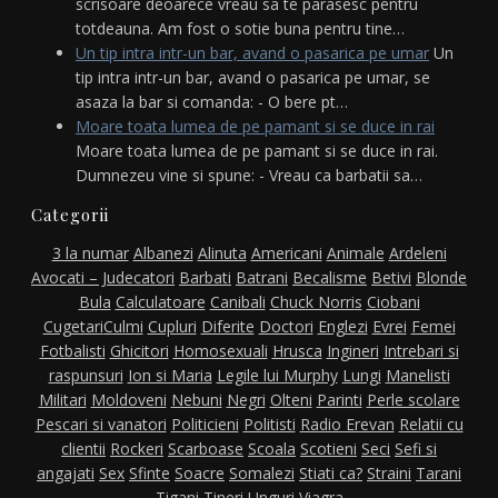
scrisoare deoarece vreau sa te parasesc pentru
totdeauna. Am fost o sotie buna pentru tine…
Un tip intra intr-un bar, avand o pasarica pe umar
Un
tip intra intr-un bar, avand o pasarica pe umar, se
asaza la bar si comanda: - O bere pt…
Moare toata lumea de pe pamant si se duce in rai
Moare toata lumea de pe pamant si se duce in rai.
Dumnezeu vine si spune: - Vreau ca barbatii sa…
Categorii
3 la numar
Albanezi
Alinuta
Americani
Animale
Ardeleni
Avocati – Judecatori
Barbati
Batrani
Becalisme
Betivi
Blonde
Bula
Calculatoare
Canibali
Chuck Norris
Ciobani
Cugetari
Culmi
Cupluri
Diferite
Doctori
Englezi
Evrei
Femei
Fotbalisti
Ghicitori
Homosexuali
Hrusca
Ingineri
Intrebari si
raspunsuri
Ion si Maria
Legile lui Murphy
Lungi
Manelisti
Militari
Moldoveni
Nebuni
Negri
Olteni
Parinti
Perle scolare
Pescari si vanatori
Politicieni
Politisti
Radio Erevan
Relatii cu
clientii
Rockeri
Scarboase
Scoala
Scotieni
Seci
Sefi si
angajati
Sex
Sfinte
Soacre
Somalezi
Stiati ca?
Straini
Tarani
Tigani
Tineri
Unguri
Viagra