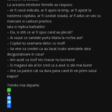
La aceasta intrebare femeile au raspuns:
– Ar fi cerut indicatii, ar fi ajuns la timp, ar fi ajutat la
nasterea copilului, ar fi curatat staulul, ar fi adus un vas cu
mancare si cadouri practice.
Iata si replica barbatilor:
– Da, si stiti ce ar fi spus cand au plecat?
– Ai vazut ce sandale purta Maria la rochia aia?
– Copilul nu seamana deloc cu Iosif!
– Va vine sa credeti ca au lasat toate animalele alea
dezgustatoare in casa?
– Am auzit ca Iosif nici macar nu lucreaza!
– Si magarul ala al lor cred ca a avut si zile mai bune!
– Vrei sa pariezi cat va dura pana cand iti vei primi vasul
inapoi?
Trimite mai departe:
WhatsApp
X
Facebook
Telegram
Partajează