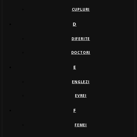
CUPLURI
D
DIFERITE
DOCTORI
E
ENGLEZI
EVREI
F
FEMEI