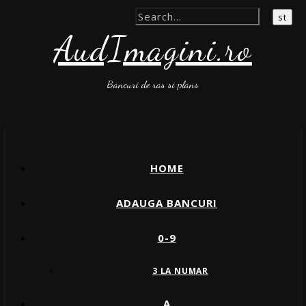
AudImagini.ro
Bancuri de ras si plans
HOME
ADAUGA BANCURI
0-9
3 LA NUMAR
A