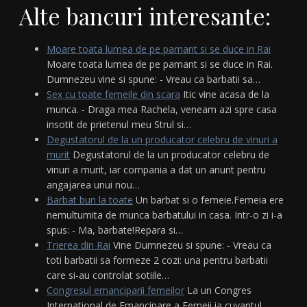
Alte bancuri interesante:
Moare toata lumea de pe pamant si se duce in Rai
Moare toata lumea de pe pamant si se duce in Rai.
Dumnezeu vine si spune: - Vreau ca barbatii sa…
Sex cu toate femeile din scara
Itic vine acasa de la
munca. - Draga mea Rachela, veneam azi spre casa
insotit de prietenul meu Strul si…
Degustatorul de la un producator celebru de vinuri a
murit
Degustatorul de la un producator celebru de
vinuri a murit, iar compania a dat un anunt pentru
angajarea unui nou…
Barbat bun la toate
Un barbat si o femeie.Femeia ere
nemultumita de munca barbatului in casa. Intr-o zi i-a
spus: - Ma, barbate!Repara si…
Trierea din Rai
Vine Dumnezeu si spune: - Vreau ca
toti barbatii sa formeze 2 cozi: una pentru barbatii
care si-au controlat sotiile…
Congresul emanciparii femeilor
La un Congres
International de Emancipare a Femeii ia cuvantul