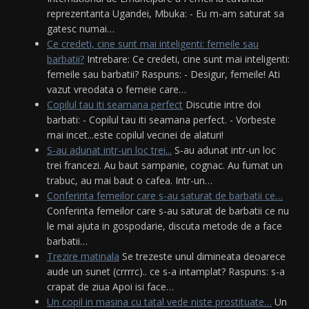
reprezentanta Ugandei, Mbuka: - Eu m-am saturat sa
gatesc numai…
Ce credeti, cine sunt mai inteligenti: femeile sau
barbatii?
Intrebare: Ce credeti, cine sunt mai inteligenti:
femeile sau barbatii? Raspuns: - Desigur, femeile! Ati
vazut vreodata o femeie care…
Copilul tau iti seamana perfect
Discutie intre doi
barbati: - Copilul tau iti seamana perfect. - Vorbeste
mai incet...este copilul vecinei de alaturi!
S-au adunat intr-un loc trei...
S-au adunat intr-un loc
trei francezi. Au baut sampanie, cognac. Au fumat un
trabuc, au mai baut o cafea. Intr-un…
Conferinta femeilor care s-au saturat de barbatii ce…
Conferinta femeilor care s-au saturat de barbatii ce nu
le mai ajuta in gospodarie, discuta metode de a face
barbatii…
Trezire matinala
Se trezeste unul dimineata deoarece
aude un sunet (crrrrc).. ce s-a intamplat? Raspuns: s-a
crapat de ziua Apoi isi face…
Un copil in masina cu tatal vede niste prostituate…
Un