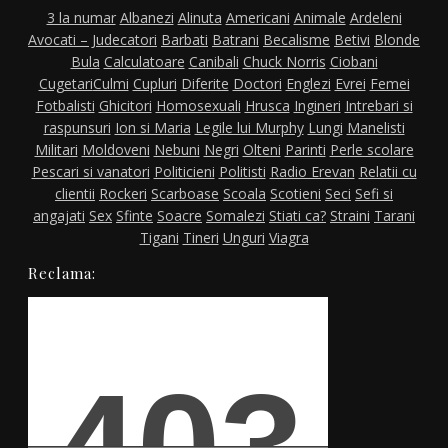
3 la numar
Albanezi
Alinuta
Americani
Animale
Ardeleni
Avocati – Judecatori
Barbati
Batrani
Becalisme
Betivi
Blonde
Bula
Calculatoare
Canibali
Chuck Norris
Ciobani
Cugetari
Culmi
Cupluri
Diferite
Doctori
Englezi
Evrei
Femei
Fotbalisti
Ghicitori
Homosexuali
Hrusca
Ingineri
Intrebari si
raspunsuri
Ion si Maria
Legile lui Murphy
Lungi
Manelisti
Militari
Moldoveni
Nebuni
Negri
Olteni
Parinti
Perle scolare
Pescari si vanatori
Politicieni
Politisti
Radio Erevan
Relatii cu
clientii
Rockeri
Scarboase
Scoala
Scotieni
Seci
Sefi si
angajati
Sex
Sfinte
Soacre
Somalezi
Stiati ca?
Straini
Tarani
Tigani
Tineri
Unguri
Viagra
Reclama: