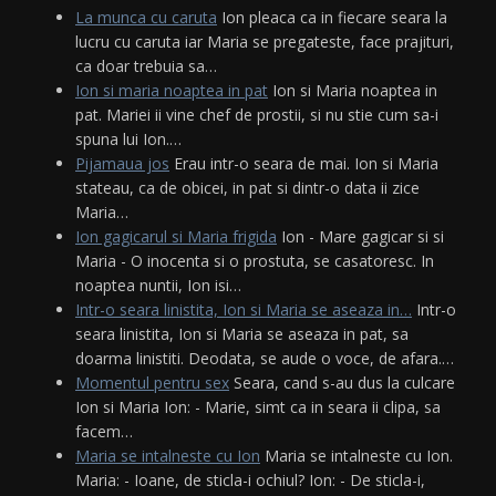
La munca cu caruta
Ion pleaca ca in fiecare seara la
lucru cu caruta iar Maria se pregateste, face prajituri,
ca doar trebuia sa…
Ion si maria noaptea in pat
Ion si Maria noaptea in
pat. Mariei ii vine chef de prostii, si nu stie cum sa-i
spuna lui Ion.…
Pijamaua jos
Erau intr-o seara de mai. Ion si Maria
stateau, ca de obicei, in pat si dintr-o data ii zice
Maria…
Ion gagicarul si Maria frigida
Ion - Mare gagicar si si
Maria - O inocenta si o prostuta, se casatoresc. In
noaptea nuntii, Ion isi…
Intr-o seara linistita, Ion si Maria se aseaza in…
Intr-o
seara linistita, Ion si Maria se aseaza in pat, sa
doarma linistiti. Deodata, se aude o voce, de afara.…
Momentul pentru sex
Seara, cand s-au dus la culcare
Ion si Maria Ion: - Marie, simt ca in seara ii clipa, sa
facem…
Maria se intalneste cu Ion
Maria se intalneste cu Ion.
Maria: - Ioane, de sticla-i ochiul? Ion: - De sticla-i,