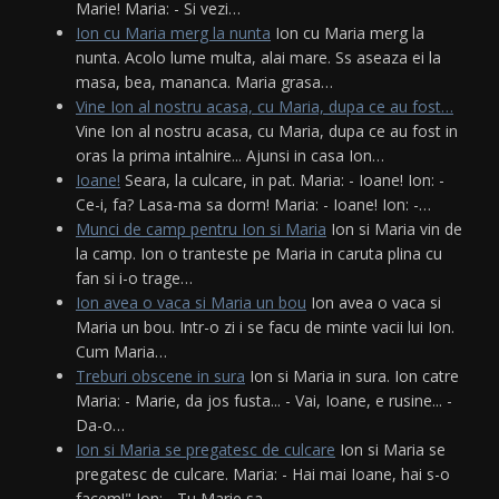
Marie! Maria: - Si vezi…
Ion cu Maria merg la nunta
Ion cu Maria merg la
nunta. Acolo lume multa, alai mare. Ss aseaza ei la
masa, bea, mananca. Maria grasa…
Vine Ion al nostru acasa, cu Maria, dupa ce au fost…
Vine Ion al nostru acasa, cu Maria, dupa ce au fost in
oras la prima intalnire... Ajunsi in casa Ion…
Ioane!
Seara, la culcare, in pat. Maria: - Ioane! Ion: -
Ce-i, fa? Lasa-ma sa dorm! Maria: - Ioane! Ion: -…
Munci de camp pentru Ion si Maria
Ion si Maria vin de
la camp. Ion o tranteste pe Maria in caruta plina cu
fan si i-o trage…
Ion avea o vaca si Maria un bou
Ion avea o vaca si
Maria un bou. Intr-o zi i se facu de minte vacii lui Ion.
Cum Maria…
Treburi obscene in sura
Ion si Maria in sura. Ion catre
Maria: - Marie, da jos fusta... - Vai, Ioane, e rusine... -
Da-o…
Ion si Maria se pregatesc de culcare
Ion si Maria se
pregatesc de culcare. Maria: - Hai mai Ioane, hai s-o
facem!" Ion: - Tu Marie sa…