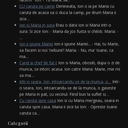
CU caruta pe camp
Dimineata, Ion o ia pe Maria cu
caruta de acasa sa o duca la camp, pe drum Maria ii
zice…
Ion si Maria in sura
Erau o data Ion si Maria intr-o
sura. Si zice Ion: - Maria da jos fusta si chiloti. Maria: -
…
Ion ii spune Mariei
Ion ii spune Mariei... - Hai, tu Marie,
sa facem si noi 'nebunii'! Maria: - Nu, ma' Ioane, ca
ma…
Cand ai chef de fut-t
Ion si Maria, obositi, dupa o zi de
munca, se intorc acasa. Ion catre Maria: Marie, mie mi
sa ma…
Intr-o seara, Ion, intoarcandu-se de la munca, o…
Intr-
o seara, Ion, intoarcandu-se de la munca, o gaseste
pe Maria in pat, cu vecinul. Fiind bun la suflet si…
Cu caruta spre casa
Ion si cu Maria mergeau, seara in
caruta spre casa. Maria ii zice lui Ion: - Opreste Ioane
caruta ca…
Categorii