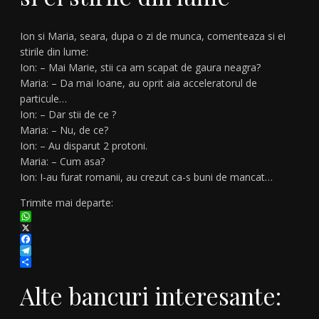
Ion si Maria, seara, dupa o zi de munca, comenteaza si ei
stirile din lume:
Ion: – Mai Marie, stii ca am scapat de gaura neagra?
Maria: – Da mai Ioane, au oprit aia acceleratorul de
particule…
Ion: – Dar stii de ce ?
Maria: – Nu, de ce?
Ion: – Au disparut 2 protoni.
Maria: – Cum asa?
Ion: I-au furat romanii, au crezut ca-s buni de mancat…
Trimite mai departe:
WhatsApp
X
Facebook
Telegram
Partajează
Alte bancuri interesante: