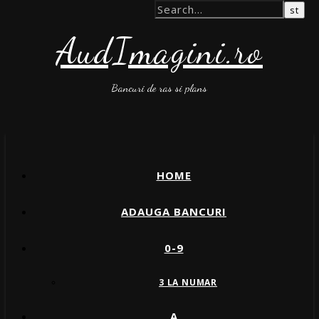
AudImagini.ro
Bancuri de ras si plans
HOME
ADAUGA BANCURI
0-9
3 LA NUMAR
A