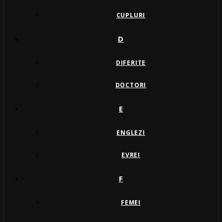
CUPLURI
D
DIFERITE
DOCTORI
E
ENGLEZI
EVREI
F
FEMEI