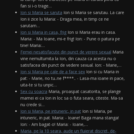
fan si i-o trage…
Ion si Maria se saruta
Ion si Maria se sarutau. La care
Ion ii zice lu Maria: - Draga mea, in timp ce ne
sarutam…
Ion si Maria in casa, frig
Ion si Maria erau in casa.
Maria: - Ma Ioane, mi-e frig! Ion: - Pune o patura pe
tine! Maria:…
Femei nesatisfacute din punct de verere sexual
Maria
vine nemultumita la Ion, din cauza ca acesta nu o
satisfacea din punct de vedere sexual. Ion: - Marie,…
Ion si Maria pe cale de a face sex
Ion si cu Maria in
pat: - Marie, no tu..ne f****.. - Lasa-ma ioane in pace,
uita-te si tu unpic…
Sex cu soacra
Maria, proaspat casatorita, se plange
mamei ei ca Ion in loc sa o futa seara, citeste. Ma-sa
nu crede si…
Ion si Maria, pe intuneric, in pat
Ion si Maria, pe
intuneric, in pat. Maria: - Ioane! Baga mana stanga!
Ion: - Am bagat-o! Maria: - Ioane,…
Maria, pe la 10 seara, aude un fluierat discret, de-