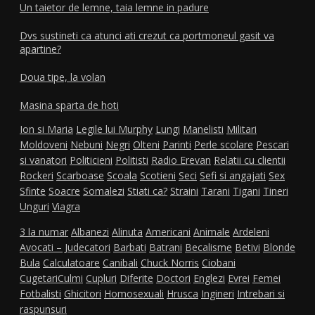
Un taietor de lemne, taia lemne in padure
Dvs sustineti ca atunci ati crezut ca portmoneul gasit va
apartine?
Doua tipe, la volan
Masina sparta de hoti
Ion si Maria
Legile lui Murphy
Lungi
Manelisti
Militari
Moldoveni
Nebuni
Negri
Olteni
Parinti
Perle scolare
Pescari
si vanatori
Politicieni
Politisti
Radio Erevan
Relatii cu clientii
Rockeri
Scarboase
Scoala
Scotieni
Seci
Sefi si angajati
Sex
Sfinte
Soacre
Somalezi
Stiati ca?
Straini
Tarani
Tigani
Tineri
Unguri
Viagra
3 la numar
Albanezi
Alinuta
Americani
Animale
Ardeleni
Avocati – Judecatori
Barbati
Batrani
Becalisme
Betivi
Blonde
Bula
Calculatoare
Canibali
Chuck Norris
Ciobani
Cugetari
Culmi
Cupluri
Diferite
Doctori
Englezi
Evrei
Femei
Fotbalisti
Ghicitori
Homosexuali
Hrusca
Ingineri
Intrebari si
raspunsuri