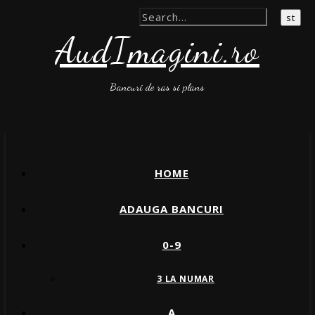
AudImagini.ro
Bancuri de ras si plans
HOME
ADAUGA BANCURI
0-9
3 LA NUMAR
A