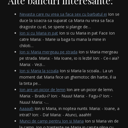
Alte bancuri interesante:
Nevasta care nu vrea sa faca sex cu barbatul ei
Ion se
duce la soacra-sa suparat ca Maria nu vrea sa faca
dragoste cu el, se sperie si plange de…
Ion si cu Maria in pat
Ion si cu Maria in pat Face Ion
catre Maria: - Marie ia baga tu mana la mine in
chiloti…
Ion si Maria mergeau pe strada
Ion si Maria mergeau
pe strada. Maria: - Ma Ioane, io is lezbi! Ion: - Ce-i aia?
Maria: - Vezi…
Ion si Maria la scoala
Ion si Maria la scoala... La un
moment dat Maria fece un ghemotoc din hartie, il ia
la tinta pe…
Ion are un picior de lemn
Ion are un picior de lemn.
Maria: - Bradu-i? Ion: - Nuuu! Maria: - Fagu-i? Ion: -
Nuuu! Maria: -…
Aaaaah
Ion si Maria, in noptea nuntii. Maria: - Ioane, a
intrat? Ion: - Da! Maria: - Atunci, aaahh!
Munci de camp pentru Ion si Maria
Ion si Maria vin de
la camp. Ion o tranteste pe Maria in caruta plina cu