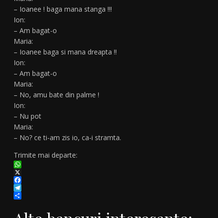
– Ioanee ! baga mana stanga !!!
Ion:
– Am bagat-o
Maria:
– Ioanee baga si mana dreapta !!
Ion:
– Am bagat-o
Maria:
– No, amu bate din palme !
Ion:
– Nu pot
Maria:
– No? ce ti-am zis io, ca-i stramta.
Trimite mai departe:
WhatsApp
X
Facebook
Telegram
Partajează