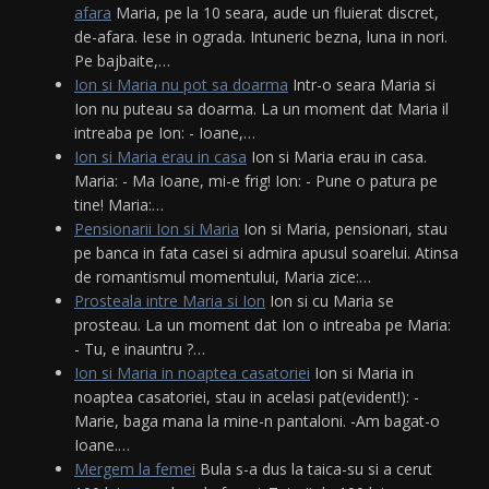
afara
Maria, pe la 10 seara, aude un fluierat discret,
de-afara. Iese in ograda. Intuneric bezna, luna in nori.
Pe bajbaite,…
Ion si Maria nu pot sa doarma
Intr-o seara Maria si
Ion nu puteau sa doarma. La un moment dat Maria il
intreaba pe Ion: - Ioane,…
Ion si Maria erau in casa
Ion si Maria erau in casa.
Maria: - Ma Ioane, mi-e frig! Ion: - Pune o patura pe
tine! Maria:…
Pensionarii Ion si Maria
Ion si Maria, pensionari, stau
pe banca in fata casei si admira apusul soarelui. Atinsa
de romantismul momentului, Maria zice:…
Prosteala intre Maria si Ion
Ion si cu Maria se
prosteau. La un moment dat Ion o intreaba pe Maria:
- Tu, e inauntru ?…
Ion si Maria in noaptea casatoriei
Ion si Maria in
noaptea casatoriei, stau in acelasi pat(evident!): -
Marie, baga mana la mine-n pantaloni. -Am bagat-o
Ioane.…
Mergem la femei
Bula s-a dus la taica-su si a cerut