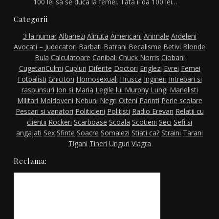
100 lei sa se duca la femei. Tata ii da 100 lei…
Categorii
3 la numar
Albanezi
Alinuta
Americani
Animale
Ardeleni
Avocati – Judecatori
Barbati
Batrani
Becalisme
Betivi
Blonde
Bula
Calculatoare
Canibali
Chuck Norris
Ciobani
Cugetari
Culmi
Cupluri
Diferite
Doctori
Englezi
Evrei
Femei
Fotbalisti
Ghicitori
Homosexuali
Hrusca
Ingineri
Intrebari si
raspunsuri
Ion si Maria
Legile lui Murphy
Lungi
Manelisti
Militari
Moldoveni
Nebuni
Negri
Olteni
Parinti
Perle scolare
Pescari si vanatori
Politicieni
Politisti
Radio Erevan
Relatii cu
clientii
Rockeri
Scarboase
Scoala
Scotieni
Seci
Sefi si
angajati
Sex
Sfinte
Soacre
Somalezi
Stiati ca?
Straini
Tarani
Tigani
Tineri
Unguri
Viagra
Reclama: