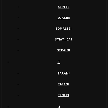
SFINTE
SOACRE
SOMALEZI
STIATI CA?
STRAINI
T
TARANI
TIGANI
TINERI
U