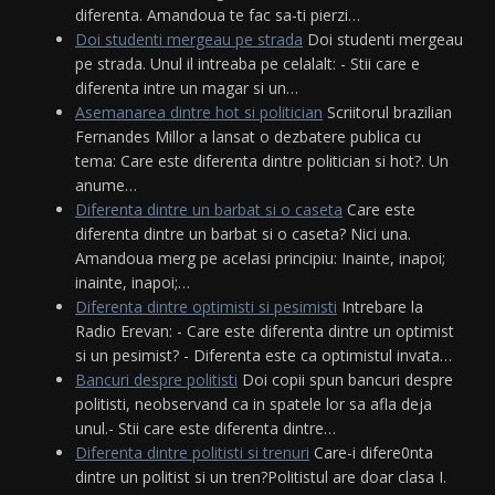
diferenta. Amandoua te fac sa-ti pierzi…
Doi studenti mergeau pe strada
Doi studenti mergeau
pe strada. Unul il intreaba pe celalalt: - Stii care e
diferenta intre un magar si un…
Asemanarea dintre hot si politician
Scriitorul brazilian
Fernandes Millor a lansat o dezbatere publica cu
tema: Care este diferenta dintre politician si hot?. Un
anume…
Diferenta dintre un barbat si o caseta
Care este
diferenta dintre un barbat si o caseta? Nici una.
Amandoua merg pe acelasi principiu: Inainte, inapoi;
inainte, inapoi;…
Diferenta dintre optimisti si pesimisti
Intrebare la
Radio Erevan: - Care este diferenta dintre un optimist
si un pesimist? - Diferenta este ca optimistul invata…
Bancuri despre politisti
Doi copii spun bancuri despre
politisti, neobservand ca in spatele lor sa afla deja
unul.- Stii care este diferenta dintre…
Diferenta dintre politisti si trenuri
Care-i difere0nta
dintre un politist si un tren?Politistul are doar clasa I.