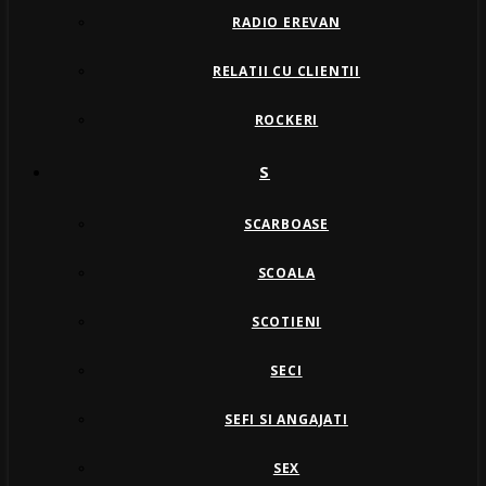
RADIO EREVAN
RELATII CU CLIENTII
ROCKERI
S
SCARBOASE
SCOALA
SCOTIENI
SECI
SEFI SI ANGAJATI
SEX