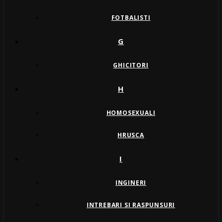
FOTBALISTI
G
GHICITORI
H
HOMOSEXUALI
HRUSCA
I
INGINERI
INTREBARI SI RASPUNSURI