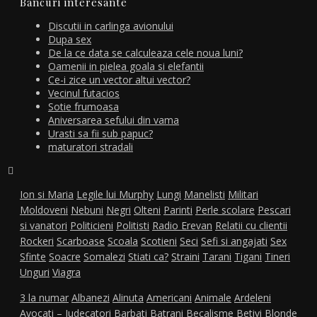
Bancuri interesante
Discutii in carlinga avionului
Dupa sex
De la ce data se calculeaza cele noua luni?
Oamenii in pielea goala si elefantii
Ce-i zice un vector altui vector?
Vecinul futacios
Sotie frumoasa
Aniversarea sefului din vama
Urasti sa fii sub papuc?
maturatori stradali
Ion si Maria
Legile lui Murphy
Lungi
Manelisti
Militari
Moldoveni
Nebuni
Negri
Olteni
Parinti
Perle scolare
Pescari
si vanatori
Politicieni
Politisti
Radio Erevan
Relatii cu clientii
Rockeri
Scarboase
Scoala
Scotieni
Seci
Sefi si angajati
Sex
Sfinte
Soacre
Somalezi
Stiati ca?
Straini
Tarani
Tigani
Tineri
Unguri
Viagra
3 la numar
Albanezi
Alinuta
Americani
Animale
Ardeleni
Avocati – Judecatori
Barbati
Batrani
Becalisme
Betivi
Blonde