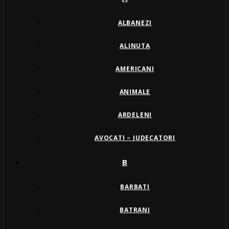
ALBANEZI
ALINUTA
AMERICANI
ANIMALE
ARDELENI
AVOCATI – JUDECATORI
B
BARBATI
BATRANI