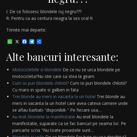
I: De ce folosesc blondele ruj negru???
R: Pentru ca au centura neagra la sex oral !!!
Trimite mai departe:
WhatsApp
X
Facebook
Telegram
Partajează
Alte bancuri interesante:
Motocicletele si blondele
De ce nu se urca blondele pe
motocicleta?Nu stie care sa stea la geam.
Cum isi pun blondele chilotii?
Cum isi pun blondele chilotii?
Cu maro in spate si galben in fata
Trei blonde au mers in vacanta la un hotel
Trei blonde au
mers in vacanta la un hotel care avea cateva camere unde
se aflau barbati-"disponibili-" Pe fiecare usa…
Au iesit blondele la manifestatie
Au iesit blondele la
manifestatie, suparate ca se fac bancuri pe seama lor. Pe
pancarte scria "Nu toate proastele sunt…
Blondele si usile
De ce blondele fac baie cu usa deschisa?