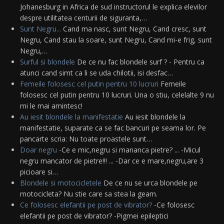
Johanesburg in Africa de sud instructorul le explica elevilor
despre utilitatea centurii de siguranta,…
Sunt Negru...
Cand ma nasc, sunt Negru, Cand cresc, sunt
Negru, Cand stau la soare, sunt Negru, Cand mi-e frig, sunt
Negru,…
Surful si blondele
De ce nu fac blondele surf ? - Pentru ca
atunci cand simt ca li se uda chilotii, isi desfac…
Femeile folosesc cel putin pentru 10 lucruri
Femeile
folosesc cel putin pentru 10 lucruri. Una o stiu, celelalte 9 nu
mi le mai amintesc!
Au iesit blondele la manifestatie
Au iesit blondele la
manifestatie, suparate ca se fac bancuri pe seama lor. Pe
pancarte scria: Nu toate proastele sunt…
Doar negru
-Ce e mic,negru si mananca pietre? ... -Micul
negru mancator de pietre!!! ... -Dar ce e mare,negru,are 3
picioare si…
Blondele si motocicletele
De ce nu se urca blondele pe
motocicleta? Nu stie care sa stea la geam.
Ce folosesc elefantii pe post de vibrator?
-Ce folosesc
elefantii pe post de vibrator? -Pigmei epileptici