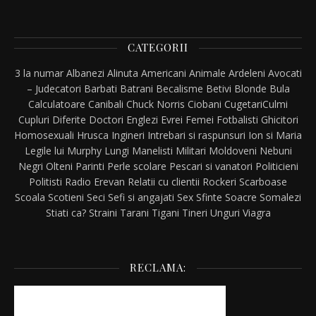
CATEGORII
3 la numar
Albanezi
Alinuta
Americani
Animale
Ardeleni
Avocati
– Judecatori
Barbati
Batrani
Becalisme
Betivi
Blonde
Bula
Calculatoare
Canibali
Chuck Norris
Ciobani
Cugetari
Culmi
Cupluri
Diferite
Doctori
Englezi
Evrei
Femei
Fotbalisti
Ghicitori
Homosexuali
Hrusca
Ingineri
Intrebari si raspunsuri
Ion si Maria
Legile lui Murphy
Lungi
Manelisti
Militari
Moldoveni
Nebuni
Negri
Olteni
Parinti
Perle scolare
Pescari si vanatori
Politicieni
Politisti
Radio Erevan
Relatii cu clientii
Rockeri
Scarboase
Scoala
Scotieni
Seci
Sefi si angajati
Sex
Sfinte
Soacre
Somalezi
Stiati ca?
Straini
Tarani
Tigani
Tineri
Unguri
Viagra
RECLAMA: