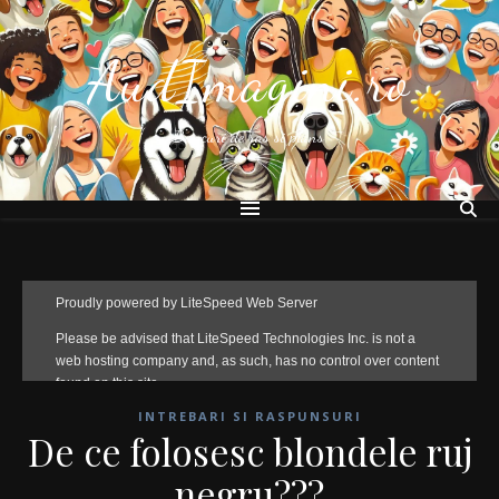
AudImagini.ro
Bancuri de ras si plans
INTREBARI SI RASPUNSURI
De ce folosesc blondele ruj
negru???