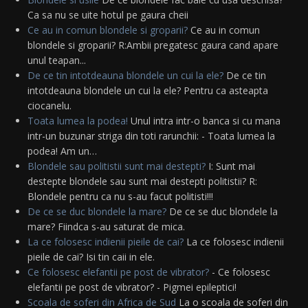
Ca sa nu se uite hotul pe gaura cheii
Ce au in comun blondele si groparii?
Ce au in comun
blondele si groparii? R:Ambii pregatesc gaura cand apare
unul teapan...
De ce tin intotdeauna blondele un cui la ele?
De ce tin
intotdeauna blondele un cui la ele? Pentru ca asteapta
ciocanelu.
Toata lumea la podea!
Unul intra intr-o banca si cu mana
intr-un buzunar striga din toti rarunchii: - Toata lumea la
podea! Am un…
Blondele sau politistii sunt mai destepti?
I: Sunt mai
destepte blondele sau sunt mai destepti politistii? R:
Blondele pentru ca nu s-au facut politisti!!!
De ce se duc blondele la mare?
De ce se duc blondele la
mare? Fiindca s-au saturat de mica.
La ce folosesc indienii pieile de cai?
La ce folosesc indienii
pieile de cai? Isi tin caii in ele.
Ce folosesc elefantii pe post de vibrator?
- Ce folosesc
elefantii pe post de vibrator? - Pigmei epileptici!
Scoala de soferi din Africa de Sud
La o scoala de soferi din