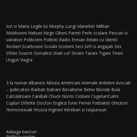
Ion si Maria
Legile lui Murphy
Lungi
Manelisti
Militari
Moldoveni
Nebuni
Negri
Olteni
Parinti
Perle scolare
Pescari si
vanatori
Politicieni
Politisti
Radio Erevan
Relatii cu clientii
Rockeri
Scarboase
Scoala
Scotieni
Seci
Sefi si angajati
Sex
Sfinte
Soacre
Somalezi
Stiati ca?
Straini
Tarani
Tigani
Tineri
Unguri
Viagra
3 la numar
Albanezi
Alinuta
Americani
Animale
Ardeleni
Avocati
– Judecatori
Barbati
Batrani
Becalisme
Betivi
Blonde
Bula
Calculatoare
Canibali
Chuck Norris
Ciobani
Cugetari
Culmi
Cupluri
Diferite
Doctori
Englezi
Evrei
Femei
Fotbalisti
Ghicitori
Homosexuali
Hrusca
Ingineri
Intrebari si raspunsuri
Adauga bancuri
Politica cookie