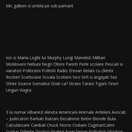
Mic galben si umbla pe sub pamant
Ion si Maria
Legile lui Murphy
Lungi
Manelisti
Militari
Moldoveni
Nebuni
Negri
Olteni
Parinti
Perle scolare
Pescari si
vanatori
Politicieni
Politisti
Radio Erevan
Relatii cu clientii
Rockeri
Scarboase
Scoala
Scotieni
Seci
Sefi si angajati
Sex
Sfinte
Soacre
Somalezi
Stiati ca?
Straini
Tarani
Tigani
Tineri
Unguri
Viagra
3 la numar
Albanezi
Alinuta
Americani
Animale
Ardeleni
Avocati
– Judecatori
Barbati
Batrani
Becalisme
Betivi
Blonde
Bula
Calculatoare
Canibali
Chuck Norris
Ciobani
Cugetari
Culmi
Cupluri
Diferite
Doctori
Englezi
Evrei
Femei
Fotbalisti
Ghicitori