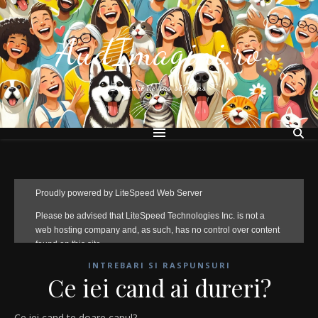
AudImagini.ro
Bancuri de ras si plans
INTREBARI SI RASPUNSURI
Ce iei cand ai dureri?
Ce iei cand te doare capul?