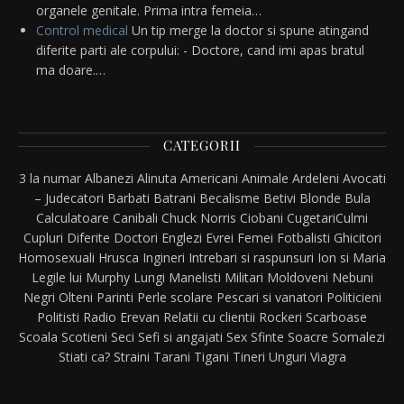
organele genitale. Prima intra femeia…
Control medical
Un tip merge la doctor si spune atingand
diferite parti ale corpului: - Doctore, cand imi apas bratul
ma doare.…
CATEGORII
3 la numar
Albanezi
Alinuta
Americani
Animale
Ardeleni
Avocati
– Judecatori
Barbati
Batrani
Becalisme
Betivi
Blonde
Bula
Calculatoare
Canibali
Chuck Norris
Ciobani
Cugetari
Culmi
Cupluri
Diferite
Doctori
Englezi
Evrei
Femei
Fotbalisti
Ghicitori
Homosexuali
Hrusca
Ingineri
Intrebari si raspunsuri
Ion si Maria
Legile lui Murphy
Lungi
Manelisti
Militari
Moldoveni
Nebuni
Negri
Olteni
Parinti
Perle scolare
Pescari si vanatori
Politicieni
Politisti
Radio Erevan
Relatii cu clientii
Rockeri
Scarboase
Scoala
Scotieni
Seci
Sefi si angajati
Sex
Sfinte
Soacre
Somalezi
Stiati ca?
Straini
Tarani
Tigani
Tineri
Unguri
Viagra