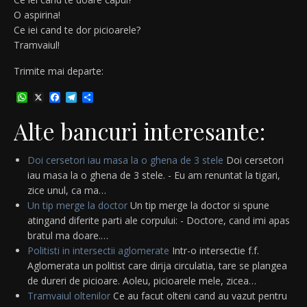
O aspirina!
Ce iei cand te dor picioarele?
Tramvaiul!
Trimite mai departe:
WhatsApp
X
Facebook
Telegram
Partajează
Alte bancuri interesante:
Doi cersetori iau masa la o ghena de 3 stele
Doi cersetori
iau masa la o ghena de 3 stele. - Eu am renuntat la tigari,
zice unul, ca ma…
Un tip merge la doctor
Un tip merge la doctor si spune
atingand diferite parti ale corpului: - Doctore, cand imi apas
bratul ma doare.…
Politisti in intersectii aglomerate
Intr-o intersectie f.f.
Aglomerata un politist care dirija circulatia, tare se plangea
de dureri de picioare. Aoleu, picioarele mele, zicea…
Tramvaiul oltenilor
Ce au facut olteni cand au vazut pentru