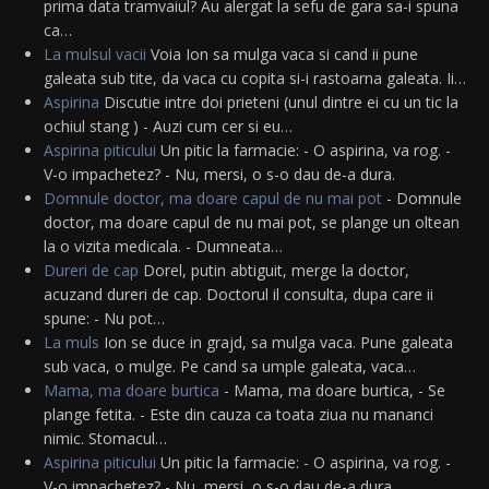
prima data tramvaiul? Au alergat la sefu de gara sa-i spuna
ca…
La mulsul vacii
Voia Ion sa mulga vaca si cand ii pune
galeata sub tite, da vaca cu copita si-i rastoarna galeata. Ii…
Aspirina
Discutie intre doi prieteni (unul dintre ei cu un tic la
ochiul stang ) - Auzi cum cer si eu…
Aspirina piticului
Un pitic la farmacie: - O aspirina, va rog. -
V-o impachetez? - Nu, mersi, o s-o dau de-a dura.
Domnule doctor, ma doare capul de nu mai pot
- Domnule
doctor, ma doare capul de nu mai pot, se plange un oltean
la o vizita medicala. - Dumneata…
Dureri de cap
Dorel, putin abtiguit, merge la doctor,
acuzand dureri de cap. Doctorul il consulta, dupa care ii
spune: - Nu pot…
La muls
Ion se duce in grajd, sa mulga vaca. Pune galeata
sub vaca, o mulge. Pe cand sa umple galeata, vaca…
Mama, ma doare burtica
- Mama, ma doare burtica, - Se
plange fetita. - Este din cauza ca toata ziua nu mananci
nimic. Stomacul…
Aspirina piticului
Un pitic la farmacie: - O aspirina, va rog. -
V-o impachetez? - Nu, mersi, o s-o dau de-a dura.