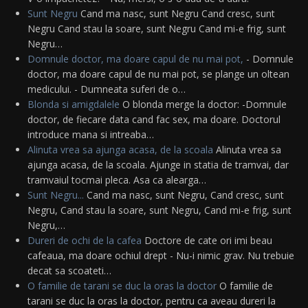
Sunt Negru
Cand ma nasc, sunt Negru Cand cresc, sunt
Negru Cand stau la soare, sunt Negru Cand mi-e frig, sunt
Negru…
Domnule doctor, ma doare capul de nu mai pot,
- Domnule
doctor, ma doare capul de nu mai pot, se plange un oltean
medicului. - Dumneata suferi de o…
Blonda si amigdalele
O blonda merge la doctor: -Domnule
doctor, de fiecare data cand fac sex, ma doare. Doctorul
introduce mana si intreaba…
Alinuta vrea sa ajunga acasa, de la scoala
Alinuta vrea sa
ajunga acasa, de la scoala. Ajunge in statia de tramvai, dar
tramvaiul tocmai pleca. Asa ca alearga…
Sunt Negru...
Cand ma nasc, sunt Negru, Cand cresc, sunt
Negru, Cand stau la soare, sunt Negru, Cand mi-e frig, sunt
Negru,…
Dureri de ochi de la cafea
Doctore de cate ori imi beau
cafeaua, ma doare ochiul drept - Nu-i nimic grav. Nu trebuie
decat sa scoateti…
O familie de tarani se duc la oras la doctor
O familie de
tarani se duc la oras la doctor, pentru ca aveau dureri la