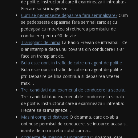
de politie. Instructorul care ii examineaza ii intreaba: -
Fiecare sa-si imagineze…
Cum se pedepseste depasirea fara semnalizare?
Cum
se pedepseste depasirea fara semnalizare: a) cu
pedeapsa cu moartea si retinerea permisului de
conducere pentru 90 de zile…
Transplant de inima
La Radio Erevan se intreaba: - Ce
s-ar intampla daca unui tovaras din conducere i s-ar
face un transplant de…
Bula este oprit in trafic de catre un agent de politie
Bula este oprit in trafic de catre un agent de politie
ptr. Depasire pe linia continua si depasirea vitezei
max.…
Trei candidati dau examenul de conducere la scoala…
Trei candidati dau examenul de conducere la scoala
de politie. Instructorul care ii examineaza ii intreaba: -
Fiecare sa-si imagineze…
Masini complet distruse
O doamna, care de-abia
obtinuse permisul de conducere, se intoarce acasa si,
inainte de a o intreba sotul cum a…
Accidente de masina cu incepatori
O doamna, care