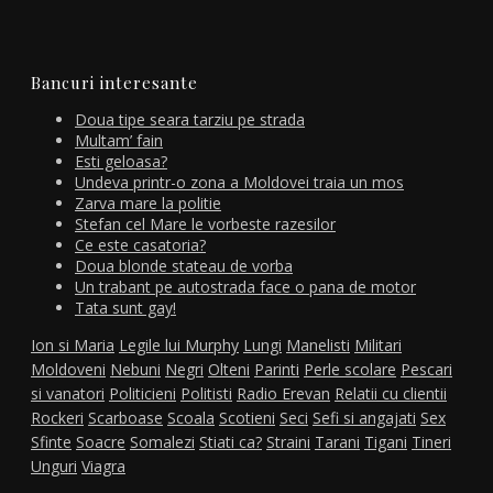
Bancuri interesante
Doua tipe seara tarziu pe strada
Multam’ fain
Esti geloasa?
Undeva printr-o zona a Moldovei traia un mos
Zarva mare la politie
Stefan cel Mare le vorbeste razesilor
Ce este casatoria?
Doua blonde stateau de vorba
Un trabant pe autostrada face o pana de motor
Tata sunt gay!
Ion si Maria
Legile lui Murphy
Lungi
Manelisti
Militari
Moldoveni
Nebuni
Negri
Olteni
Parinti
Perle scolare
Pescari
si vanatori
Politicieni
Politisti
Radio Erevan
Relatii cu clientii
Rockeri
Scarboase
Scoala
Scotieni
Seci
Sefi si angajati
Sex
Sfinte
Soacre
Somalezi
Stiati ca?
Straini
Tarani
Tigani
Tineri
Unguri
Viagra