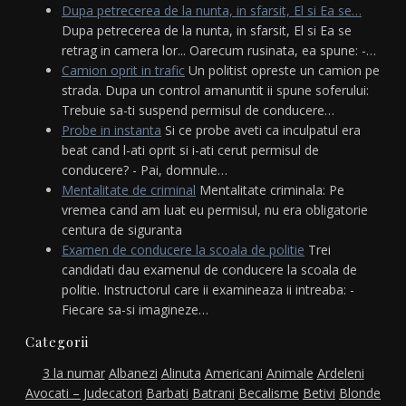
Dupa petrecerea de la nunta, in sfarsit, El si Ea se…
Dupa petrecerea de la nunta, in sfarsit, El si Ea se
retrag in camera lor... Oarecum rusinata, ea spune: -…
Camion oprit in trafic
Un politist opreste un camion pe
strada. Dupa un control amanuntit ii spune soferului:
Trebuie sa-ti suspend permisul de conducere…
Probe in instanta
Si ce probe aveti ca inculpatul era
beat cand l-ati oprit si i-ati cerut permisul de
conducere? - Pai, domnule…
Mentalitate de criminal
Mentalitate criminala: Pe
vremea cand am luat eu permisul, nu era obligatorie
centura de siguranta
Examen de conducere la scoala de politie
Trei
candidati dau examenul de conducere la scoala de
politie. Instructorul care ii examineaza ii intreaba: -
Fiecare sa-si imagineze…
Categorii
3 la numar
Albanezi
Alinuta
Americani
Animale
Ardeleni
Avocati – Judecatori
Barbati
Batrani
Becalisme
Betivi
Blonde