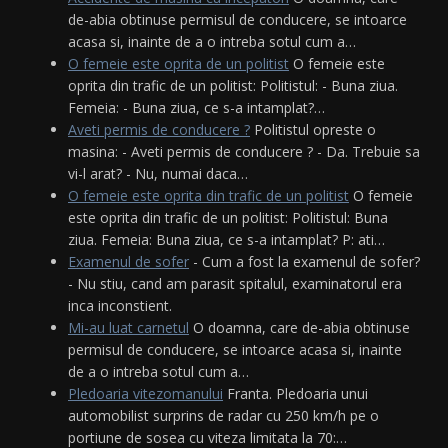
de-abia obtinuse permisul de conducere, se intoarce
acasa si, inainte de a o intreba sotul cum a…
O femeie este oprita de un politist
O femeie este
oprita din trafic de un politist: Politistul: - Buna ziua.
Femeia: - Buna ziua, ce s-a intamplat?…
Aveti permis de conducere ?
Politistul opreste o
masina: - Aveti permis de conducere ? - Da. Trebuie sa
vi-l arat? - Nu, numai daca…
O femeie este oprita din trafic de un politist
O femeie
este oprita din trafic de un politist: Politistul: Buna
ziua. Femeia: Buna ziua, ce s-a intamplat? P: ati…
Examenul de sofer
- Cum a fost la examenul de sofer?
- Nu stiu, cand am parasit spitalul, examinatorul era
inca inconstient.
Mi-au luat carnetul
O doamna, care de-abia obtinuse
permisul de conducere, se intoarce acasa si, inainte
de a o intreba sotul cum a…
Pledoaria vitezomanului
Franta. Pledoaria unui
automobilist surprins de radar cu 250 km/h pe o
portiune de sosea cu viteza limitata la 70:…