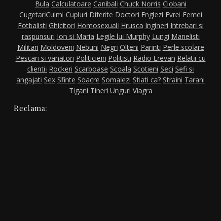
Bula
Calculatoare
Canibali
Chuck Norris
Ciobani
Cugetari
Culmi
Cupluri
Diferite
Doctori
Englezi
Evrei
Femei
Fotbalisti
Ghicitori
Homosexuali
Hrusca
Ingineri
Intrebari si
raspunsuri
Ion si Maria
Legile lui Murphy
Lungi
Manelisti
Militari
Moldoveni
Nebuni
Negri
Olteni
Parinti
Perle scolare
Pescari si vanatori
Politicieni
Politisti
Radio Erevan
Relatii cu
clientii
Rockeri
Scarboase
Scoala
Scotieni
Seci
Sefi si
angajati
Sex
Sfinte
Soacre
Somalezi
Stiati ca?
Straini
Tarani
Tigani
Tineri
Unguri
Viagra
Reclama: