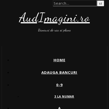
AudImagini.ro
Bancuri de ras si plans
HOME
ADAUGA BANCURI
0-9
3 LA NUMAR
A