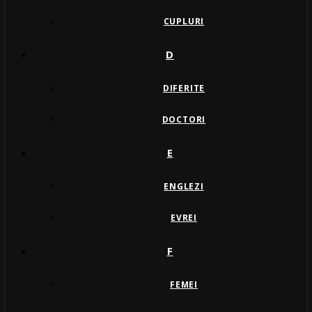
CUPLURI
D
DIFERITE
DOCTORI
E
ENGLEZI
EVREI
F
FEMEI