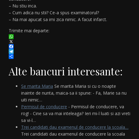
– Nu stiu inca.
– Cum adica nu stii? Ce-a spus examinatorul?
– Na mai apucat sa imi zica nimic. A facut infarct.
Trimite mai departe:
WhatsApp
X
Facebook
Telegram
Partajează
Alte bancuri interesante:
Se marita Maria
Se marita Maria si cu o noapte
inainte de nunta, maica-sa ii spune: - Fa, Marie sa nu
uiti nimic…
Permisul de conducere
- Permisul de conducere, va
rog! - Cine sa va mai inteleaga? Ieri mi-l luati si azi vreti
sa vi-l…
Trei candidati dau examenul de conducere la scoala…
Trei candidati dau examenul de conducere la scoala