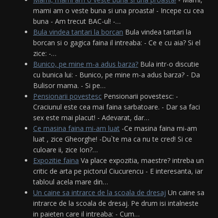
mami am o veste buna si una proasta! - Incepe cu cea
buna - Am trecut BAC-ul! -…
Bula vindea tantari la borcan
Bula vindea tantari la
borcan si o gagica faina il intreaba: - Ce e cu aia? Si el
zice: -…
Bunico, pe mine m-a adus barza?
Bula intr-o discutie
cu bunica lui: - Bunico, pe mine m-a adus barza? - Da
Bulisor mama. - Si pe…
Pensionarii povestesc
Pensionarii povestesc: -
Craciunul este cea mai faina sarbatoare. - Dar sa faci
sex este mai placut! - Adevarat, dar…
Ce masina faina mi-am luat
-Ce masina faina mi-am
luat , zice Gheorghe! -Du`te ma ca nu te cred! Si ce
culoare ii, zice Ion?…
Expozitie faina
Va place expozitia, maestre? intreba un
critic de arta pe pictorul Ciucurencu - E interesanta, iar
tabloul acela mare din…
Un caine sa intrarce de la scoala de dresaj
Un caine sa
intrarce de la scoala de dresaj. Pe drum isi intalneste
in paieten care il intreaba: - Cum…