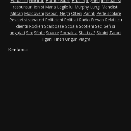
Fotbalisti
Ghicitori
Homosexuali
Hrusca
Ingineri
Intrebari si
raspunsuri
Ion si Maria
Legile lui Murphy
Lungi
Manelisti
Militari
Moldoveni
Nebuni
Negri
Olteni
Parinti
Perle scolare
Pescari si vanatori
Politicieni
Politisti
Radio Erevan
Relatii cu
clientii
Rockeri
Scarboase
Scoala
Scotieni
Seci
Sefi si
angajati
Sex
Sfinte
Soacre
Somalezi
Stiati ca?
Straini
Tarani
Tigani
Tineri
Unguri
Viagra
Reclama: