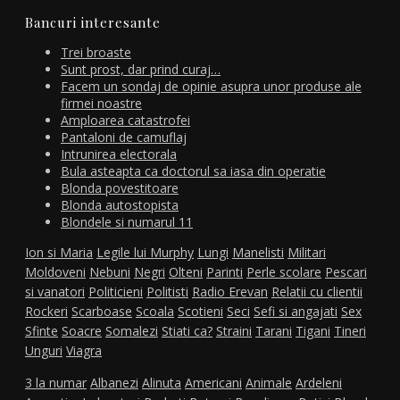
Bancuri interesante
Trei broaste
Sunt prost, dar prind curaj…
Facem un sondaj de opinie asupra unor produse ale
firmei noastre
Amploarea catastrofei
Pantaloni de camuflaj
Intrunirea electorala
Bula asteapta ca doctorul sa iasa din operatie
Blonda povestitoare
Blonda autostopista
Blondele si numarul 11
Ion si Maria
Legile lui Murphy
Lungi
Manelisti
Militari
Moldoveni
Nebuni
Negri
Olteni
Parinti
Perle scolare
Pescari
si vanatori
Politicieni
Politisti
Radio Erevan
Relatii cu clientii
Rockeri
Scarboase
Scoala
Scotieni
Seci
Sefi si angajati
Sex
Sfinte
Soacre
Somalezi
Stiati ca?
Straini
Tarani
Tigani
Tineri
Unguri
Viagra
3 la numar
Albanezi
Alinuta
Americani
Animale
Ardeleni