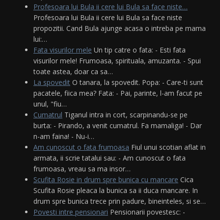
Profesoara lui Bula ii cere lui Bula sa face niste…
Profesoara lui Bula ii cere lui Bula sa face niste
propozitii. Cand Bula ajunge acasa o intreba pe mama
lui:…
Fata visurilor mele
Un tip catre o fata: - Esti fata
visurilor mele! Frumoasa, spirituala, amuzanta. - Spui
toate astea, doar ca sa…
La spovedit
O tanara, la spovedit. Popa: - Care-ti sunt
pacatele, fiica mea? Fata: - Pai, parinte, l-am facut pe
unul, "fiu…
Cumatrul
Tiganul intra in cort, scarpinandu-se pe
burta: - Pirando, a venit cumatrul. Fa mamaliga! - Dar
n-am faina! - Nu-i…
Am cunoscut o fata frumoasa
Fiul unui scotian aflat in
armata, ii scrie tatalui sau: - Am cunoscut o fata
frumoasa, vreau sa ma insor…
Scufita Rosie in drum spre bunica cu mancare
Cica
Scufita Rosie pleaca la bunica sa ii duca mancare. In
drum spre bunica trece prin padure, bineinteles, si se…
Povesti intre pensionari
Pensionarii povestesc: -