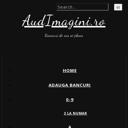
AudImagini.ro
Bancuri de ras si plans
HOME
ADAUGA BANCURI
0-9
3 LA NUMAR
A