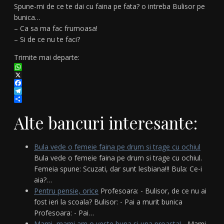
Spune-mi de ce te dai cu faina pe fata? o intreba Bulisor pe
bunica…
– Ca sa ma fac frumoasa!
– Si de ce nu te faci?
Trimite mai departe:
WhatsApp
X
Facebook
Telegram
Partajează
Alte bancuri interesante:
Bula vede o femeie faina pe drum si trage cu ochiul
Bula vede o femeie faina pe drum si trage cu ochiul.
Femeia spune: Scuzati, dar sunt lesbiana!!! Bula: Ce-i
aia?…
Pentru pensie, orice
Profesoara: - Bulisor, de ce nu ai
fost ieri la scoala? Bulisor: - Pai a murit bunica
Profesoara: - Pai…
Mami, mami am o veste buna si una proasta!
- Mami,