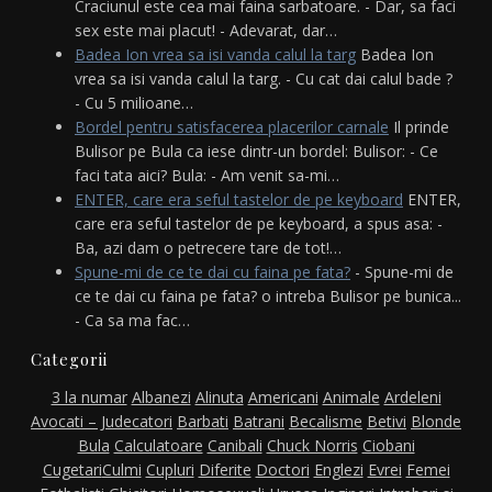
Craciunul este cea mai faina sarbatoare. - Dar, sa faci
sex este mai placut! - Adevarat, dar…
Badea Ion vrea sa isi vanda calul la targ
Badea Ion
vrea sa isi vanda calul la targ. - Cu cat dai calul bade ?
- Cu 5 milioane…
Bordel pentru satisfacerea placerilor carnale
Il prinde
Bulisor pe Bula ca iese dintr-un bordel: Bulisor: - Ce
faci tata aici? Bula: - Am venit sa-mi…
ENTER, care era seful tastelor de pe keyboard
ENTER,
care era seful tastelor de pe keyboard, a spus asa: -
Ba, azi dam o petrecere tare de tot!…
Spune-mi de ce te dai cu faina pe fata?
- Spune-mi de
ce te dai cu faina pe fata? o intreba Bulisor pe bunica...
- Ca sa ma fac…
Categorii
3 la numar
Albanezi
Alinuta
Americani
Animale
Ardeleni
Avocati – Judecatori
Barbati
Batrani
Becalisme
Betivi
Blonde
Bula
Calculatoare
Canibali
Chuck Norris
Ciobani
Cugetari
Culmi
Cupluri
Diferite
Doctori
Englezi
Evrei
Femei