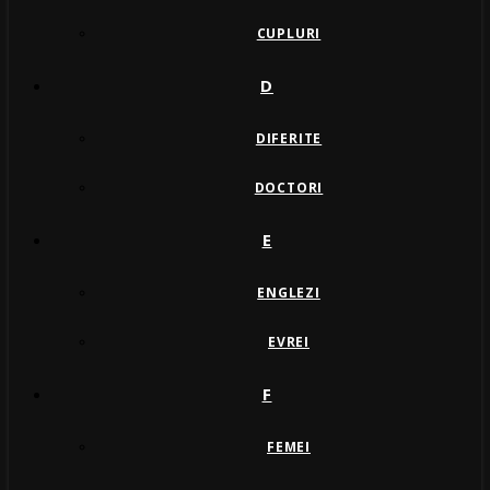
CUPLURI
D
DIFERITE
DOCTORI
E
ENGLEZI
EVREI
F
FEMEI