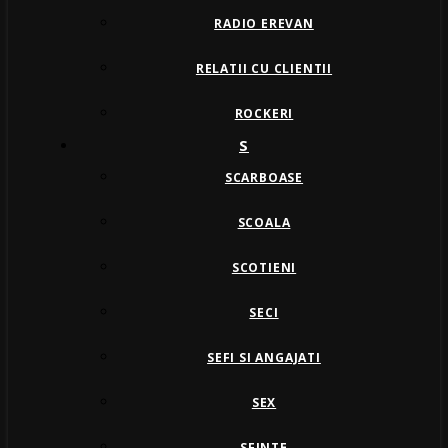
RADIO EREVAN
RELATII CU CLIENTII
ROCKERI
S
SCARBOASE
SCOALA
SCOTIENI
SECI
SEFI SI ANGAJATI
SEX
SFINTE