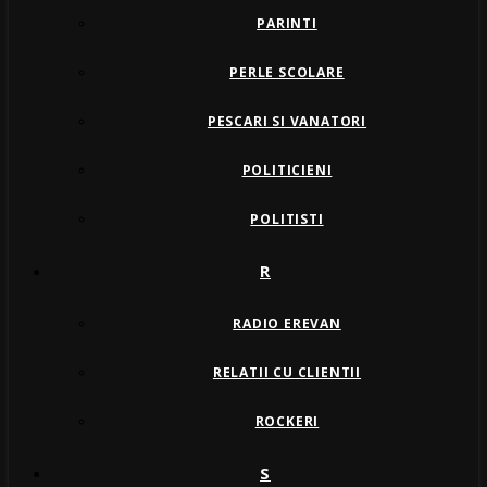
PARINTI
PERLE SCOLARE
PESCARI SI VANATORI
POLITICIENI
POLITISTI
R
RADIO EREVAN
RELATII CU CLIENTII
ROCKERI
S