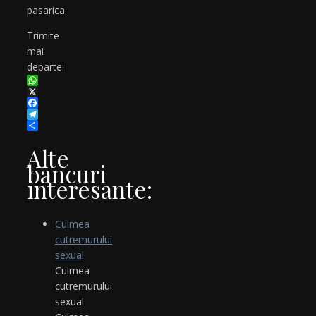
pasarica.
Trimite
mai
departe:
WhatsApp
X
Facebook
Telegram
Partajează
Alte
bancuri
interesante:
Culmea
cutremurului
sexual
Culmea
cutremurului
sexual