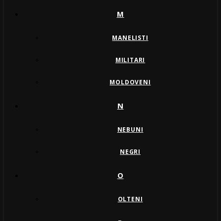
M
MANELISTI
MILITARI
MOLDOVENI
N
NEBUNI
NEGRI
O
OLTENI