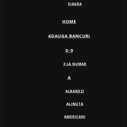
VIAGRA
HOME
ADAUGA BANCURI
0-9
3 LA NUMAR
A
ALBANEZI
ALINUTA
AMERICANI