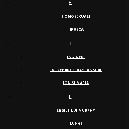
H
HOMOSEXUALI
HRUSCA
I
INGINERI
INTREBARI SI RASPUNSURI
ION SI MARIA
L
LEGILE LUI MURPHY
LUNGI