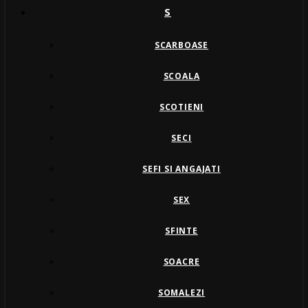
S
SCARBOASE
SCOALA
SCOTIENI
SECI
SEFI SI ANGAJATI
SEX
SFINTE
SOACRE
SOMALEZI