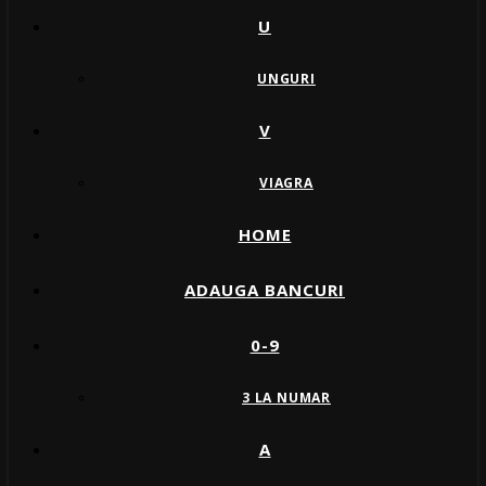
U
UNGURI
V
VIAGRA
HOME
ADAUGA BANCURI
0-9
3 LA NUMAR
A