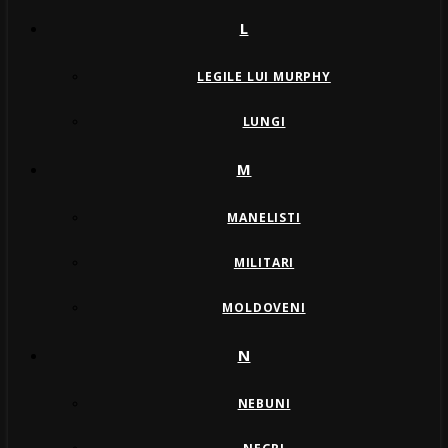
L
LEGILE LUI MURPHY
LUNGI
M
MANELISTI
MILITARI
MOLDOVENI
N
NEBUNI