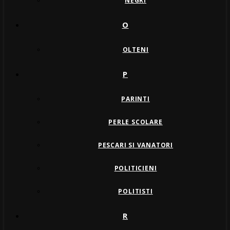
NEGRI
O
OLTENI
P
PARINTI
PERLE SCOLARE
PESCARI SI VANATORI
POLITICIENI
POLITISTI
R