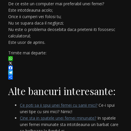
De ce este un computer mai preferabil unei femei?
Este intotdeauna acolo;
Orice ii cumperi vei folosi tu;
Nu se supara daca il neglijezi;
Nu este o problema deosebita daca prietenii iti fososesc
calculatorul;
Este usor de aprins.
Trimite mai departe:
WhatsApp
X
Facebook
Telegram
Partajează
Alte bancuri interesante:
Ce poti sa ii spui unei femei cu sanii mici?
Ce-i spui
unei tipe cu sini mici? Nimic!
Cine sta in spatele unei femei minunate?
In spatele
unei femei minunate sta intotdeauna un barbat care
se holbeaza la fundul ei