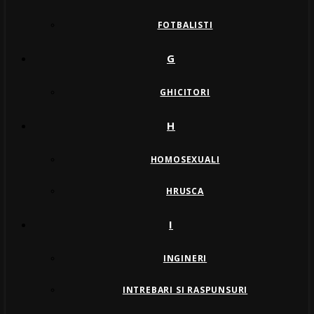
FOTBALISTI
G
GHICITORI
H
HOMOSEXUALI
HRUSCA
I
INGINERI
INTREBARI SI RASPUNSURI