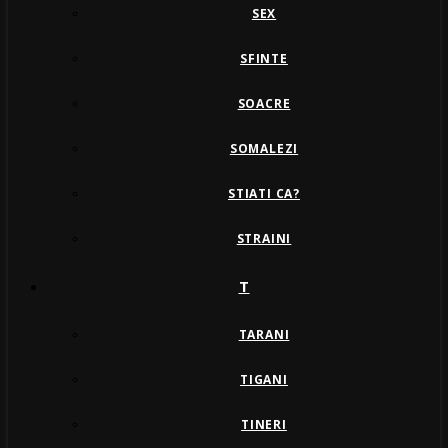
SEX
SFINTE
SOACRE
SOMALEZI
STIATI CA?
STRAINI
T
TARANI
TIGANI
TINERI