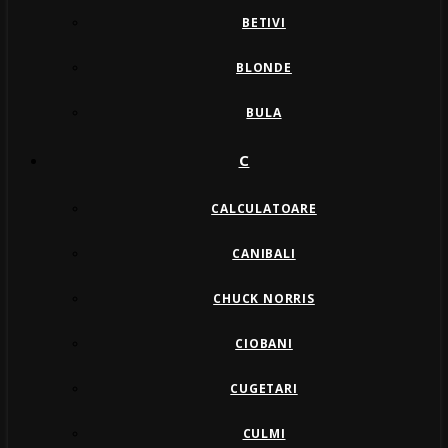
BETIVI
BLONDE
BULA
C
CALCULATOARE
CANIBALI
CHUCK NORRIS
CIOBANI
CUGETARI
CULMI