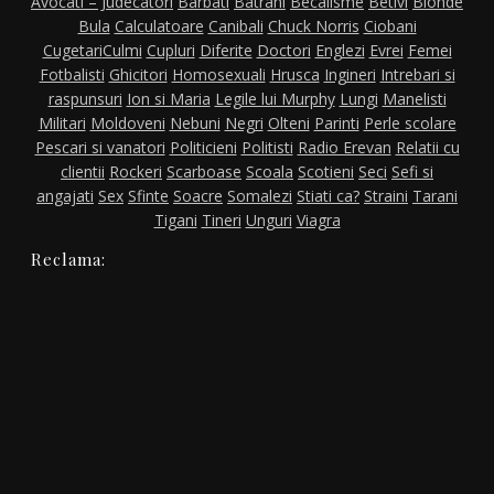
Avocati – Judecatori
Barbati
Batrani
Becalisme
Betivi
Blonde
Bula
Calculatoare
Canibali
Chuck Norris
Ciobani
Cugetari
Culmi
Cupluri
Diferite
Doctori
Englezi
Evrei
Femei
Fotbalisti
Ghicitori
Homosexuali
Hrusca
Ingineri
Intrebari si
raspunsuri
Ion si Maria
Legile lui Murphy
Lungi
Manelisti
Militari
Moldoveni
Nebuni
Negri
Olteni
Parinti
Perle scolare
Pescari si vanatori
Politicieni
Politisti
Radio Erevan
Relatii cu
clientii
Rockeri
Scarboase
Scoala
Scotieni
Seci
Sefi si
angajati
Sex
Sfinte
Soacre
Somalezi
Stiati ca?
Straini
Tarani
Tigani
Tineri
Unguri
Viagra
Reclama: