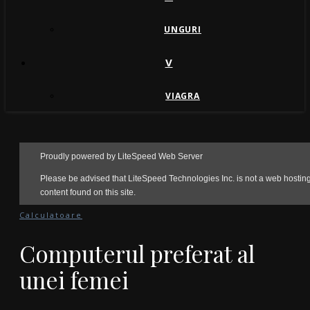
UNGURI
V
VIAGRA
Calculatoare
Computerul preferat al
unei femei