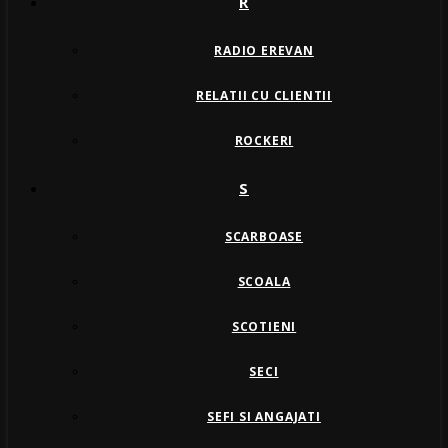
R
RADIO EREVAN
RELATII CU CLIENTII
ROCKERI
S
SCARBOASE
SCOALA
SCOTIENI
SECI
SEFI SI ANGAJATI