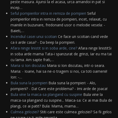
peste masura. Ajunsi la el acasa, urca amandoi in pat si
incep…
Seful pompierilor intra in remiza de pompieri
Seful
pompierilor intra in remiza de pompieri, incet, relaxat, cu
mainile in buzunare, fredonand usor o melodie vesela: -
Baieti,…
Incendiul casei unui scotian
Ce face un scotian cand vede
ca ii arde casa? - Da beep la pompieri.
Afara ninge linistit si in soba arde, cine?
Afara ninge linistitSi
in soba arde mama Tata-i spanzurat de grinzi, Iar eu ma tai
cu lama. Am sapte frati,…
Maria si Ion discutau
Maria si Ion discutau, intr-o seara.
Maria: - Ioane, hai sa ne-o tragem si noi, ca toti oamenii!
Ion: -…
Bula suna la pompieri
Bula suna la pompieri: - Alo,
pompierii? - Da! Care este problema? - Imi arde de joaca!
Bula vine la maica-sa plangand cu suspine
Bula vine la
maica-sa plangand cu suspine... Maica-sa: Ce ai mai Bula de
plangi, ce ai patit? Bula: Mama, mama…
Culmea geloziei?
Stiti care este culmea geloziei? Sa fii gelos
pe soare ca-ti arde nevasta.