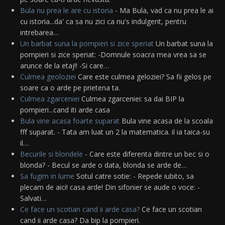
Bula nu prea le are cu istoria
- Ma Bula, vad ca nu prea le ai
cu istoria...da' ca sa nu zici ca nu's indulgent, pentru
intrebarea…
Un barbat suna la pompieri si zice speriat
Un barbat suna la
pompieri si zice speriat: -Domnule soacra mea vrea sa se
arunce de la etaj!! -Si care…
Culmea geoloziei
Care este culmea geloziei? Sa fii gelos pe
soare ca o arde pe prietena ta.
Culmea zgarceniei
Culmea zgarceniei: sa dai BIP la
pompieri...cand iti arde casa
Bula vine acasa foarte suparat
Bula vine acasa de la scoala
fff suparat. - Tata am luat un 2 la matematica. il ia taica-su
il…
Becurile si blondele
- Care este diferenta dintre un bec si o
blonda? - Becul se arde o data, blonda se arde de…
Sa fugim in lume
Sotul catre sotie: - Repede iubito, sa
plecam de aici! casa arde! Din sifonier se aude o voce: -
Salvati…
Ce face un scotian cand ii arde casa?
Ce face un scotian
cand ii arde casa? Da bip la pompieri.