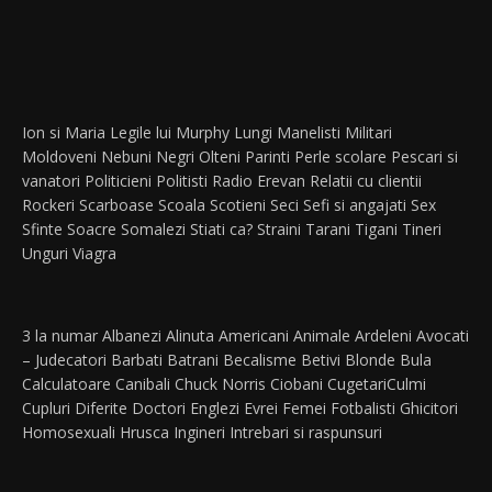
Ion si Maria
Legile lui Murphy
Lungi
Manelisti
Militari
Moldoveni
Nebuni
Negri
Olteni
Parinti
Perle scolare
Pescari si
vanatori
Politicieni
Politisti
Radio Erevan
Relatii cu clientii
Rockeri
Scarboase
Scoala
Scotieni
Seci
Sefi si angajati
Sex
Sfinte
Soacre
Somalezi
Stiati ca?
Straini
Tarani
Tigani
Tineri
Unguri
Viagra
3 la numar
Albanezi
Alinuta
Americani
Animale
Ardeleni
Avocati
– Judecatori
Barbati
Batrani
Becalisme
Betivi
Blonde
Bula
Calculatoare
Canibali
Chuck Norris
Ciobani
Cugetari
Culmi
Cupluri
Diferite
Doctori
Englezi
Evrei
Femei
Fotbalisti
Ghicitori
Homosexuali
Hrusca
Ingineri
Intrebari si raspunsuri