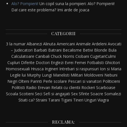
Alo? Pompierii!
Un copil suna la pompieri: Alo? Pompierii!
Da! care este problema? Imi arde de joaca
CATEGORII
3 la numar
Albanezi
Alinuta
Americani
Animale
Ardeleni
Avocati
– Judecatori
Barbati
Batrani
Becalisme
Betivi
Blonde
Bula
Calculatoare
Canibali
Chuck Norris
Ciobani
Cugetari
Culmi
Cupluri
Diferite
Doctori
Englezi
Evrei
Femei
Fotbalisti
Ghicitori
Homosexuali
Hrusca
Ingineri
Intrebari si raspunsuri
Ion si Maria
Legile lui Murphy
Lungi
Manelisti
Militari
Moldoveni
Nebuni
Negri
Olteni
Parinti
Perle scolare
Pescari si vanatori
Politicieni
Politisti
Radio Erevan
Relatii cu clientii
Rockeri
Scarboase
Scoala
Scotieni
Seci
Sefi si angajati
Sex
Sfinte
Soacre
Somalezi
Stiati ca?
Straini
Tarani
Tigani
Tineri
Unguri
Viagra
RECLAMA: