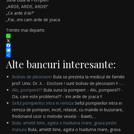
„ARDE, ARDE, ARDE!”
„Ce arde d-le?”
„Pai…imi cam arde de joaca
Trimite mai departe:
WhatsApp
X
Facebook
Telegram
Partajează
Alte bancuri interesante:
Bolnav de pleonasm
Bula se prezinta la medicul de familie
prof. Univ. Dr. X. - Doctore ! sunt bolnav de pleonasm !! -…
Alo, pompierii??
Bula suna la pompieri: - Alo, pompierii?? -
Da, care este problema?? - Imi arde de joaca !!
Seful pompierilor intra in remiza
Seful pompierilor intra in
remiza de pompieri, incet, relaxat, cu mainile in buzunare,
fredonand usor o melodie vesela: - Baieti,…
Bula, ametit bine, agata o huiduma mare, grasa peste
masura
Bula, ametit bine, agata o huiduma mare, grasa