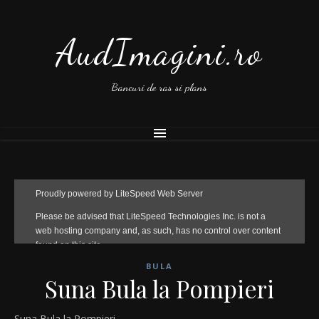
AudImagini.ro
Bancuri de ras si plans
BULA
Suna Bula la Pompieri
Suna Bula la Pompieri