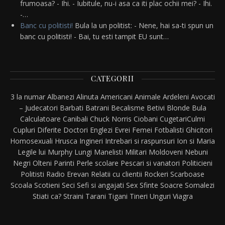
frumoasa? - Ihi. - Iubitule, nu-i asa ca iti plac ochii mei? - Ihi.
-…
Banc cu politisti!
Bula la un politist: - Nene, hai sa-ti spun un
banc cu politisti! - Bai, tu esti tampit EU sunt…
CATEGORII
3 la numar
Albanezi
Alinuta
Americani
Animale
Ardeleni
Avocati
– Judecatori
Barbati
Batrani
Becalisme
Betivi
Blonde
Bula
Calculatoare
Canibali
Chuck Norris
Ciobani
Cugetari
Culmi
Cupluri
Diferite
Doctori
Englezi
Evrei
Femei
Fotbalisti
Ghicitori
Homosexuali
Hrusca
Ingineri
Intrebari si raspunsuri
Ion si Maria
Legile lui Murphy
Lungi
Manelisti
Militari
Moldoveni
Nebuni
Negri
Olteni
Parinti
Perle scolare
Pescari si vanatori
Politicieni
Politisti
Radio Erevan
Relatii cu clientii
Rockeri
Scarboase
Scoala
Scotieni
Seci
Sefi si angajati
Sex
Sfinte
Soacre
Somalezi
Stiati ca?
Straini
Tarani
Tigani
Tineri
Unguri
Viagra