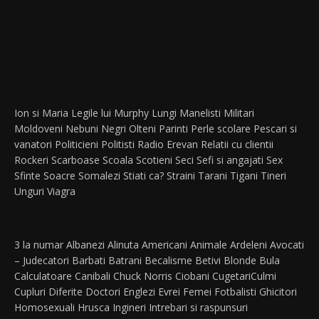
Ion si Maria
Legile lui Murphy
Lungi
Manelisti
Militari
Moldoveni
Nebuni
Negri
Olteni
Parinti
Perle scolare
Pescari si
vanatori
Politicieni
Politisti
Radio Erevan
Relatii cu clientii
Rockeri
Scarboase
Scoala
Scotieni
Seci
Sefi si angajati
Sex
Sfinte
Soacre
Somalezi
Stiati ca?
Straini
Tarani
Tigani
Tineri
Unguri
Viagra
3 la numar
Albanezi
Alinuta
Americani
Animale
Ardeleni
Avocati
– Judecatori
Barbati
Batrani
Becalisme
Betivi
Blonde
Bula
Calculatoare
Canibali
Chuck Norris
Ciobani
Cugetari
Culmi
Cupluri
Diferite
Doctori
Englezi
Evrei
Femei
Fotbalisti
Ghicitori
Homosexuali
Hrusca
Ingineri
Intrebari si raspunsuri