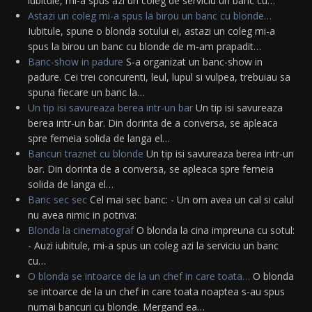
iubitule, mi-a spus azi un coleg de serviciu un banc cu…
Astazi un coleg mi-a spus la birou un banc cu blonde…
Iubitule, spune o blonda sotului ei, astazi un coleg mi-a
spus la birou un banc cu blonde de m-am prapadit…
Banc-show in padure
S-a organizat un banc-show in
padure. Cei trei concurenti, leul, lupul si vulpea, trebuiau sa
spuna fiecare un banc la…
Un tip isi savureaza berea intr-un bar
Un tip isi savureaza
berea intr-un bar. Din dorinta de a conversa, se apleaca
spre femeia solida de langa el…
Bancuri traznet cu blonde
Un tip isi savureaza berea intr-un
bar. Din dorinta de a conversa, se apleaca spre femeia
solida de langa el…
Banc sec sec
Cel mai sec banc: - Un om avea un cal si calul
nu avea nimic in potriva:
Blonda la cinematograf
O blonda la cina impreuna cu sotul:
- Auzi iubitule, mi-a spus un coleg azi la serviciu un banc
cu…
O blonda se intoarce de la un chef in care toata…
O blonda
se intoarce de la un chef in care toata noaptea s-au spus
numai bancuri cu blonde. Mergand ea…