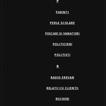
P
PARINTI
PERLE SCOLARE
PESCARI SI VANATORI
POLITICIENI
POLITISTI
R
RADIO EREVAN
RELATII CU CLIENTII
ROCKERI