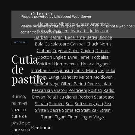
Categorii
3 la numar
Albanezi
Alinuta
Americani
Animale
Ardeleni
Avocati – Judecatori
Barbati
Batrani
Becalisme
Betivi
Blonde
Batrani
Bula
Calculatoare
Canibali
Chuck Norris
Ciobani
Cugetari
Culmi
Cupluri
Diferite
Cutia
Doctori
Englezi
Evrei
Femei
Fotbalisti
Ghicitori
Homosexuali
Hrusca
Ingineri
de
Intrebari si raspunsuri
Ion si Maria
Legile lui
pastile
Murphy
Lungi
Manelisti
Militari
Moldoveni
Nebuni
Negri
Olteni
Parinti
Perle scolare
Pescari si vanatori
Politicieni
Politisti
Radio
Bunico,
Erevan
Relatii cu clientii
Rockeri
Scarboase
nu mi-ai
Scoala
Scotieni
Seci
Sefi si angajati
Sex
vazut o
Sfinte
Soacre
Somalezi
Stiati ca?
Straini
cutie de
Tarani
Tigani
Tineri
Unguri
Viagra
pastile pe
Reclama:
care scria