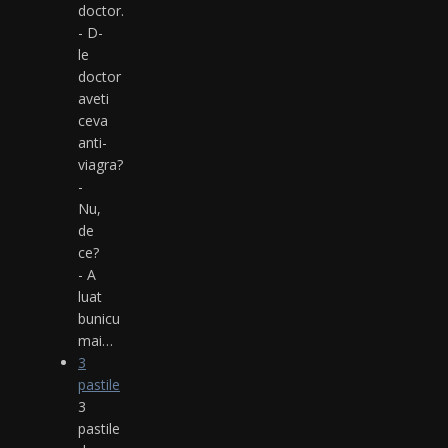
doctor.
- D-
le
doctor
aveti
ceva
anti-
viagra?
-
Nu,
de
ce?
- A
luat
bunicu
mai…
3
pastile
3
pastile