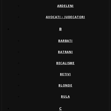
ARDELENI
AVOCATI – JUDECATORI
B
BARBATI
BATRANI
BECALISME
BETIVI
BLONDE
BULA
C