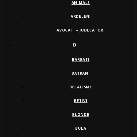
ANIMALE
ARDELENI
AVOCATI – JUDECATORI
B
BARBATI
BATRANI
BECALISME
BETIVI
BLONDE
BULA