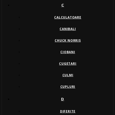
C
CALCULATOARE
CANIBALI
CHUCK NORRIS
CIOBANI
CUGETARI
CULMI
CUPLURI
D
DIFERITE