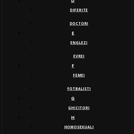
D
DIFERITE
DOCTORI
E
ENGLEZI
EVREI
F
FEMEI
FOTBALISTI
G
GHICITORI
H
HOMOSEXUALI