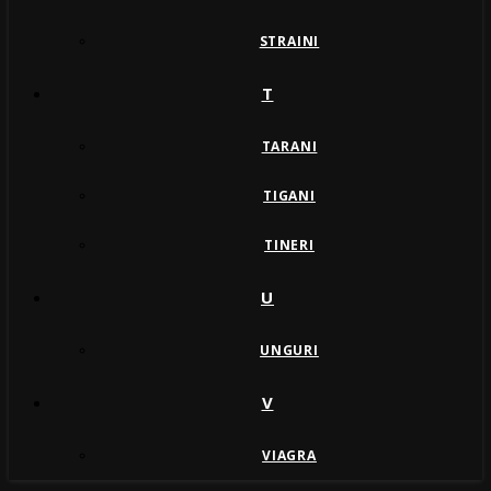
STRAINI
T
TARANI
TIGANI
TINERI
U
UNGURI
V
VIAGRA