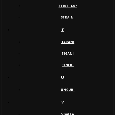
STIATI CA?
STRAINI
T
TARANI
TIGANI
TINERI
U
UNGURI
V
VIAGRA