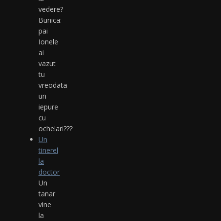
vedere?
Bunica:
pai
Ionele
ai
vazut
tu
vreodata
un
iepure
cu
ochelari???
Un
tinerel
la
doctor
Un
tanar
vine
la