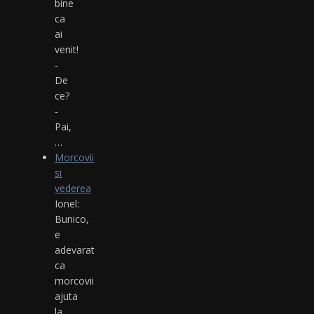
bine
ca
ai
venit!
-
De
ce?
-
Pai,
…
Morcovii
si
vederea
Ionel:
Bunico,
e
adevarat
ca
morcovii
ajuta
la