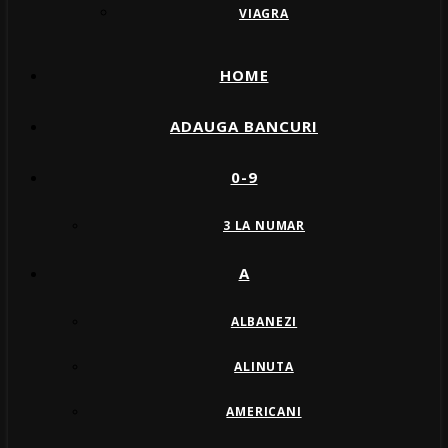
VIAGRA
HOME
ADAUGA BANCURI
0-9
3 LA NUMAR
A
ALBANEZI
ALINUTA
AMERICANI