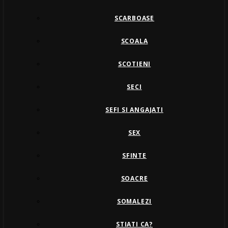
SCARBOASE
SCOALA
SCOTIENI
SECI
SEFI SI ANGAJATI
SEX
SFINTE
SOACRE
SOMALEZI
STIATI CA?