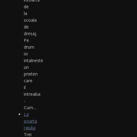
de
la
scoala
de
dresaj.
Pe
drum
isi
intalneste
un
prieten
care
il
intreaba:
-
Cum…
La
poarta
raiului
Trei