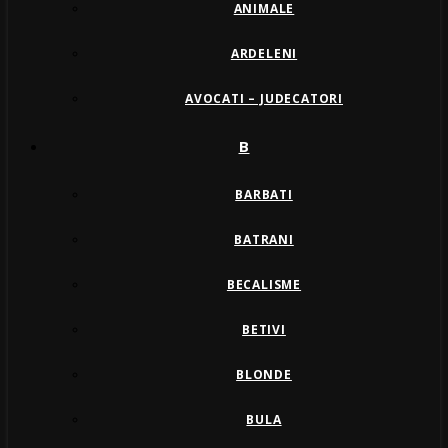
ANIMALE
ARDELENI
AVOCATI – JUDECATORI
B
BARBATI
BATRANI
BECALISME
BETIVI
BLONDE
BULA