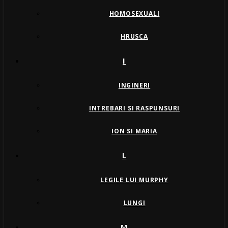
HOMOSEXUALI
HRUSCA
I
INGINERI
INTREBARI SI RASPUNSURI
ION SI MARIA
L
LEGILE LUI MURPHY
LUNGI
M