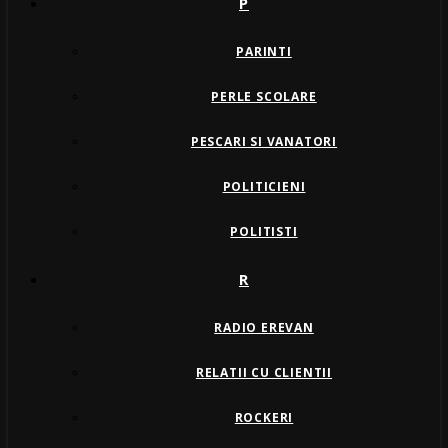
P
PARINTI
PERLE SCOLARE
PESCARI SI VANATORI
POLITICIENI
POLITISTI
R
RADIO EREVAN
RELATII CU CLIENTII
ROCKERI