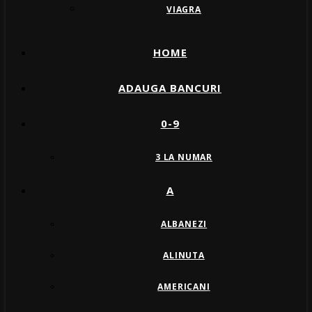
VIAGRA
HOME
ADAUGA BANCURI
0-9
3 LA NUMAR
A
ALBANEZI
ALINUTA
AMERICANI