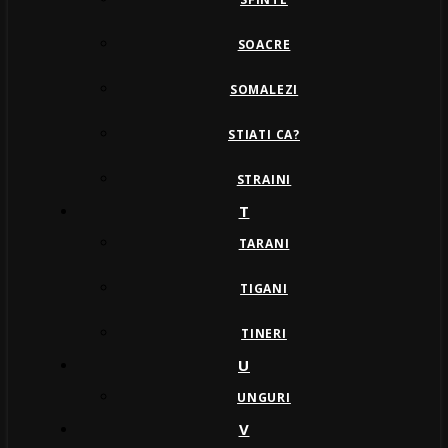
SOACRE
SOMALEZI
STIATI CA?
STRAINI
T
TARANI
TIGANI
TINERI
U
UNGURI
V