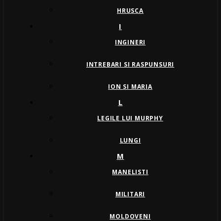
HRUSCA
I
INGINERI
INTREBARI SI RASPUNSURI
ION SI MARIA
L
LEGILE LUI MURPHY
LUNGI
M
MANELISTI
MILITARI
MOLDOVENI