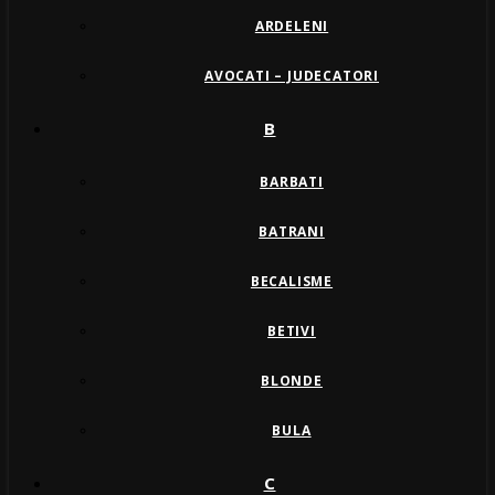
ARDELENI
AVOCATI – JUDECATORI
B
BARBATI
BATRANI
BECALISME
BETIVI
BLONDE
BULA
C