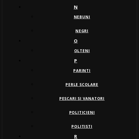
N
NEBUNI
NEGRI
O
OLTENI
P
PARINTI
PERLE SCOLARE
PESCARI SI VANATORI
POLITICIENI
POLITISTI
R