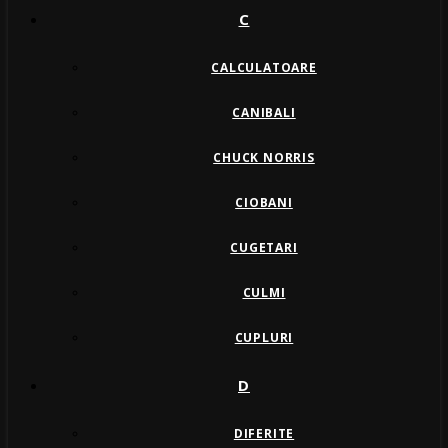
C
CALCULATOARE
CANIBALI
CHUCK NORRIS
CIOBANI
CUGETARI
CULMI
CUPLURI
D
DIFERITE