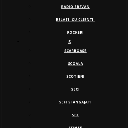
RADIO EREVAN
RELATII CU CLIENTII
ROCKERI
S
SCARBOASE
SCOALA
SCOTIENI
SECI
SEFI SI ANGAJATI
SEX
SFINTE