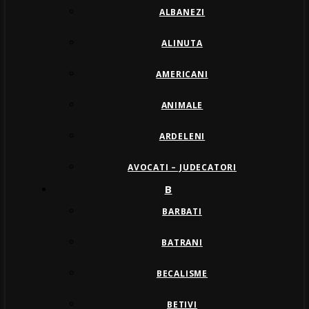
ALBANEZI
ALINUTA
AMERICANI
ANIMALE
ARDELENI
AVOCATI – JUDECATORI
B
BARBATI
BATRANI
BECALISME
BETIVI