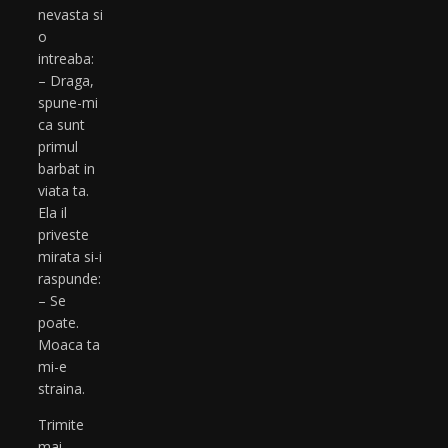
nevasta si
o
intreaba:
– Draga,
spune-mi
ca sunt
primul
barbat in
viata ta.
Ela il
priveste
mirata si-i
raspunde:
– Se
poate.
Moaca ta
mi-e
straina.
Trimite
mai