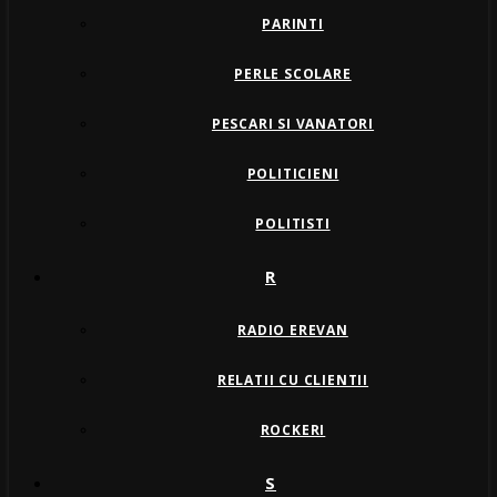
PARINTI
PERLE SCOLARE
PESCARI SI VANATORI
POLITICIENI
POLITISTI
R
RADIO EREVAN
RELATII CU CLIENTII
ROCKERI
S