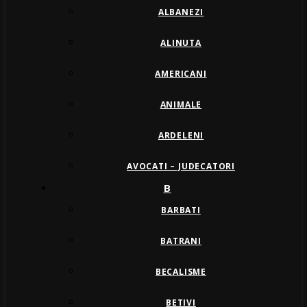
ALBANEZI
ALINUTA
AMERICANI
ANIMALE
ARDELENI
AVOCATI – JUDECATORI
B
BARBATI
BATRANI
BECALISME
BETIVI