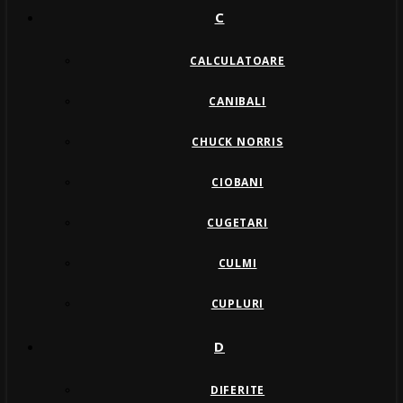
C
CALCULATOARE
CANIBALI
CHUCK NORRIS
CIOBANI
CUGETARI
CULMI
CUPLURI
D
DIFERITE