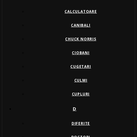
CALCULATOARE
CANIBALI
CHUCK NORRIS
CIOBANI
CUGETARI
CULMI
CUPLURI
D
DIFERITE