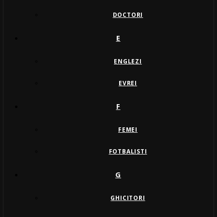
DOCTORI
E
ENGLEZI
EVREI
F
FEMEI
FOTBALISTI
G
GHICITORI