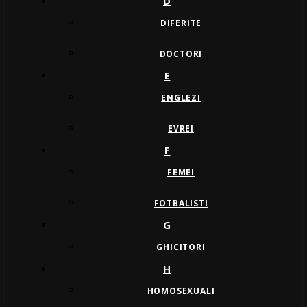
D
DIFERITE
DOCTORI
E
ENGLEZI
EVREI
F
FEMEI
FOTBALISTI
G
GHICITORI
H
HOMOSEXUALI