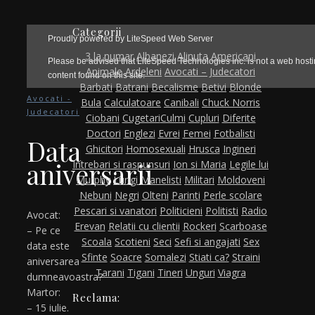
Categorii
3 la numar
Albanezi
Alinuta
Americani
Animale
Ardeleni
Avocati – Judecatori
Barbati
Batrani
Becalisme
Betivi
Blonde
Avocati -
Bula
Calculatoare
Canibali
Chuck Norris
Judecatori
Ciobani
Cugetari
Culmi
Cupluri
Diferite
Doctori
Englezi
Evrei
Femei
Fotbalisti
Data
Ghicitori
Homosexuali
Hrusca
Ingineri
aniversarii
Intrebari si raspunsuri
Ion si Maria
Legile lui
Murphy
Lungi
Manelisti
Militari
Moldoveni
Nebuni
Negri
Olteni
Parinti
Perle scolare
Pescari si vanatori
Politicieni
Politisti
Radio
Avocat:
Erevan
Relatii cu clientii
Rockeri
Scarboase
– Pe ce
Scoala
Scotieni
Seci
Sefi si angajati
Sex
data este
Sfinte
Soacre
Somalezi
Stiati ca?
Straini
aniversarea
Tarani
Tigani
Tineri
Unguri
Viagra
dumneavoastra?
Martor:
Reclama:
– 15 iulie.