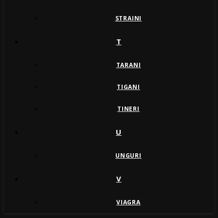
STRAINI
T
TARANI
TIGANI
TINERI
U
UNGURI
V
VIAGRA