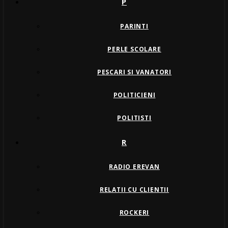
P
PARINTI
PERLE SCOLARE
PESCARI SI VANATORI
POLITICIENI
POLITISTI
R
RADIO EREVAN
RELATII CU CLIENTII
ROCKERI