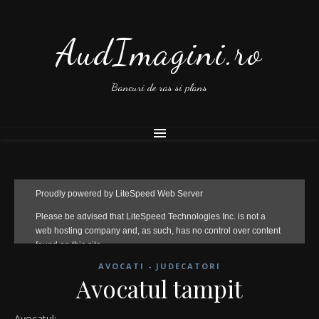
AudImagini.ro
Bancuri de ras si plans
AVOCATI - JUDECATORI
Avocatul tampit
Avocatul: