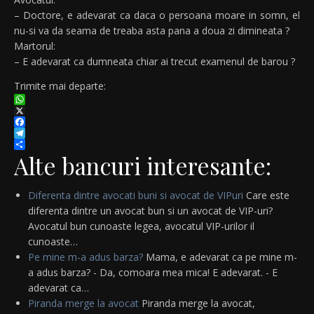
– Doctore, e adevarat ca daca o persoana moare in somn, el
nu-si va da seama de treaba asta pana a doua zi dimineata ?
Martorul:
– E adevarat ca dumneata chiar ai trecut examenul de barou ?
Trimite mai departe:
WhatsApp
X
Facebook
Telegram
Partajează
Alte bancuri interesante:
Diferenta dintre avocati buni si avocat de VIPuri
Care este
diferenta dintre un avocat bun si un avocat de VIP-uri?
Avocatul bun cunoaste legea, avocatul VIP-urilor il
cunoaste…
Pe mine m-a adus barza?
Mama, e adevarat ca pe mine m-
a adus barza? - Da, comoara mea mica! E adevarat. - E
adevarat ca…
Piranda merge la avocat
Piranda merge la avocat,