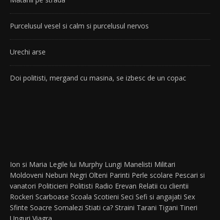
Purcelusul vesel si calm si purcelusul nervos
Urechi arse
Doi politisti, mergand cu masina, se izbesc de un copac
Ion si Maria
Legile lui Murphy
Lungi
Manelisti
Militari
Moldoveni
Nebuni
Negri
Olteni
Parinti
Perle scolare
Pescari si
vanatori
Politicieni
Politisti
Radio Erevan
Relatii cu clientii
Rockeri
Scarboase
Scoala
Scotieni
Seci
Sefi si angajati
Sex
Sfinte
Soacre
Somalezi
Stiati ca?
Straini
Tarani
Tigani
Tineri
Unguri
Viagra