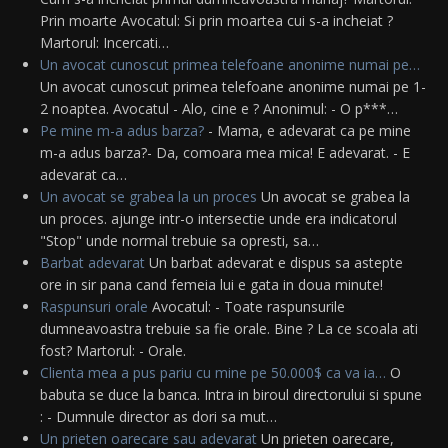
Prin moarte Avocatul: Si prin moartea cui s-a incheiat ?
Martorul: Incercati…
Un avocat cunoscut primea telefoane anonime numai pe…
Un avocat cunoscut primea telefoane anonime numai pe 1-
2 noaptea. Avocatul - Alo, cine e ? Anonimul: - O p***…
Pe mine m-a adus barza?
- Mama, e adevarat ca pe mine
m-a adus barza?- Da, comoara mea mica! E adevarat. - E
adevarat ca…
Un avocat se grabea la un proces
Un avocat se grabea la
un proces. ajunge intr-o intersectie unde era indicatorul
"Stop" unde normal trebuie sa opresti, sa…
Barbat adevarat
Un barbat adevarat e dispus sa astepte
ore in sir pana cand femeia lui e gata in doua minute!
Raspunsuri orale
Avocatul: - Toate raspunsurile
dumneavoastra trebuie sa fie orale. Bine ? La ce scoala ati
fost? Martorul: - Orale.
Clienta mea a pus pariu cu mine pe 50.000$ ca va ia…
O
babuta se duce la banca. Intra in biroul directorului si spune
: - Dumnule director as dori sa mut…
Un prieten oarecare sau adevarat
Un prieten oarecare,