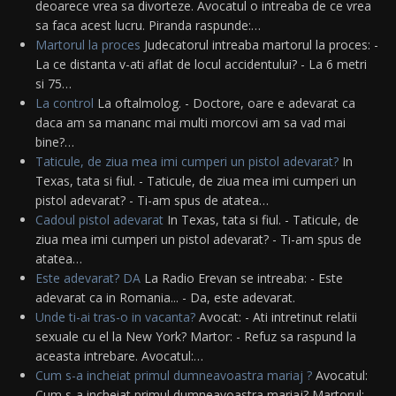
deoarece vrea sa divorteze. Avocatul o intreaba de ce vrea
sa faca acest lucru. Piranda raspunde:…
Martorul la proces
Judecatorul intreaba martorul la proces: -
La ce distanta v-ati aflat de locul accidentului? - La 6 metri
si 75…
La control
La oftalmolog. - Doctore, oare e adevarat ca
daca am sa mananc mai multi morcovi am sa vad mai
bine?…
Taticule, de ziua mea imi cumperi un pistol adevarat?
In
Texas, tata si fiul. - Taticule, de ziua mea imi cumperi un
pistol adevarat? - Ti-am spus de atatea…
Cadoul pistol adevarat
In Texas, tata si fiul. - Taticule, de
ziua mea imi cumperi un pistol adevarat? - Ti-am spus de
atatea…
Este adevarat? DA
La Radio Erevan se intreaba: - Este
adevarat ca in Romania... - Da, este adevarat.
Unde ti-ai tras-o in vacanta?
Avocat: - Ati intretinut relatii
sexuale cu el la New York? Martor: - Refuz sa raspund la
aceasta intrebare. Avocatul:…
Cum s-a incheiat primul dumneavoastra mariaj ?
Avocatul:
Cum s-a incheiat primul dumneavoastra mariaj? Martorul: