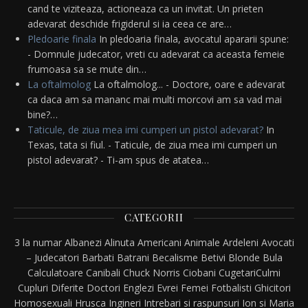
cand te viziteaza, actioneaza ca un invitat. Un prieten
adevarat deschide frigiderul si ia ceea ce are…
Pledoarie finala
In pledoaria finala, avocatul apararii spune:
- Domnule judecator, vreti cu adevarat ca aceasta femeie
frumoasa sa se mute din…
La oftalmolog
La oftalmolog... - Doctore, oare e adevarat
ca daca am sa mananc mai multi morcovi am sa vad mai
bine?…
Taticule, de ziua mea imi cumperi un pistol adevarat?
In
Texas, tata si fiul. - Taticule, de ziua mea imi cumperi un
pistol adevarat? - Ti-am spus de atatea…
CATEGORII
3 la numar
Albanezi
Alinuta
Americani
Animale
Ardeleni
Avocati
– Judecatori
Barbati
Batrani
Becalisme
Betivi
Blonde
Bula
Calculatoare
Canibali
Chuck Norris
Ciobani
Cugetari
Culmi
Cupluri
Diferite
Doctori
Englezi
Evrei
Femei
Fotbalisti
Ghicitori
Homosexuali
Hrusca
Ingineri
Intrebari si raspunsuri
Ion si Maria