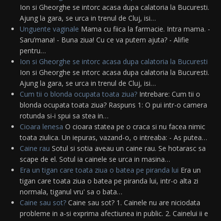
Ion si Gheorghe se intorc acasa dupa calatoria la Bucuresti.
Ajung la gara, se urca in trenul de Cluj, isi…
Unguente vaginale
Mama cu fiica la farmacie. Intra mama. -
Saru’mana! - Buna ziua! Cu ce va putem ajuta? - Alifie
pentru…
Ion si Gheorghe se intorc acasa dupa calatoria la Bucuresti
Ion si Gheorghe se intorc acasa dupa calatoria la Bucuresti.
Ajung la gara, se urca in trenul de Cluj, isi…
Cum tii o blonda ocupata toata ziua?
Intrebare: Cum tii o
blonda ocupata toata ziua? Raspuns 1: O pui intr-o camera
rotunda si-i spui sa stea in…
Cioara lenesa
O cioara statea pe o craca si nu facea nimic
toata ziulica. Un iepuras, vazand-o, o intreaba: - As putea…
Caine rau
Sotul si sotia aveau un caine rau. Se hotarasc sa
scape de el. Sotul ia cainele se urca in masina…
Era un tigan care toata ziua o batea pe piranda lui
Era un
tigan care toata ziua o batea pe piranda lui, intr-o alta zi
normala, tiganul vru' sa o bata…
Caine sau sot?
Caine sau sot? 1. Cainele nu are niciodata
probleme in a-si exprima afectiunea in public. 2. Cainelui ii e