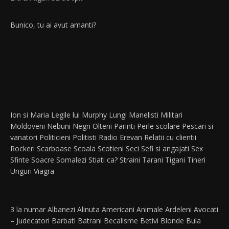
Bunico, tu ai avut amanti?
Ion si Maria
Legile lui Murphy
Lungi
Manelisti
Militari
Moldoveni
Nebuni
Negri
Olteni
Parinti
Perle scolare
Pescari si
vanatori
Politicieni
Politisti
Radio Erevan
Relatii cu clientii
Rockeri
Scarboase
Scoala
Scotieni
Seci
Sefi si angajati
Sex
Sfinte
Soacre
Somalezi
Stiati ca?
Straini
Tarani
Tigani
Tineri
Unguri
Viagra
3 la numar
Albanezi
Alinuta
Americani
Animale
Ardeleni
Avocati
– Judecatori
Barbati
Batrani
Becalisme
Betivi
Blonde
Bula