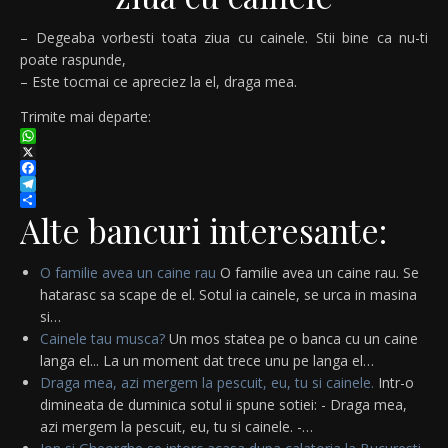
– Degeaba vorbesti toata ziua cu cainele. Stii bine ca nu-ti
poate raspunde,
– Este tocmai ce apreciez la el, draga mea.
Trimite mai departe:
WhatsApp
X
Facebook
Telegram
Partajează
Alte bancuri interesante:
O familie avea un caine rau
O familie avea un caine rau. Se
hatarasc sa scape de el. Sotul ia cainele, se urca in masina
si…
Cainele tau musca?
Un mos statea pe o banca cu un caine
langa el... La un moment dat trece unu pe langa el…
Draga mea, azi mergem la pescuit, eu, tu si cainele.
Intr-o
dimineata de duminica sotul ii spune sotiei: - Draga mea,
azi mergem la pescuit, eu, tu si cainele. -…