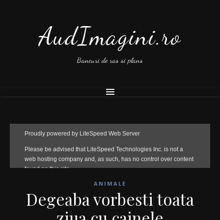
AudImagini.ro
Bancuri de ras si plans
ANIMALE
Degeaba vorbesti toata
ziua cu cainele