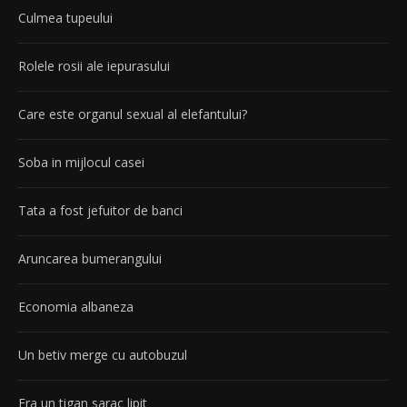
Culmea tupeului
Rolele rosii ale iepurasului
Care este organul sexual al elefantului?
Soba in mijlocul casei
Tata a fost jefuitor de banci
Aruncarea bumerangului
Economia albaneza
Un betiv merge cu autobuzul
Era un tigan sarac lipit