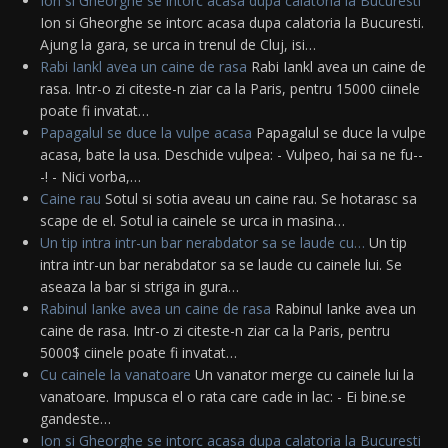
Ion si Gheorghe se intorc acasa dupa calatoria la Bucuresti
Ion si Gheorghe se intorc acasa dupa calatoria la Bucuresti.
Ajung la gara, se urca in trenul de Cluj, isi…
Rabi Iankl avea un caine de rasa
Rabi Iankl avea un caine de
rasa. Intr-o zi citeste-n ziar ca la Paris, pentru 15000 ciinele
poate fi invatat…
Papagalul se duce la vulpe acasa
Papagalul se duce la vulpe
acasa, bate la usa. Deschide vulpea: - Vulpeo, hai sa ne fu--
-! - Nici vorba,…
Caine rau
Sotul si sotia aveau un caine rau. Se hotarasc sa
scape de el. Sotul ia cainele se urca in masina…
Un tip intra intr-un bar nerabdator sa se laude cu…
Un tip
intra intr-un bar nerabdator sa se laude cu cainele lui. Se
aseaza la bar si striga in gura…
Rabinul Ianke avea un caine de rasa
Rabinul Ianke avea un
caine de rasa. Intr-o zi citeste-n ziar ca la Paris, pentru
5000$ ciinele poate fi invatat…
Cu cainele la vanatoare
Un vanator merge cu cainele lui la
vanatoare. Impusca el o rata care cade in lac: - Ei bine.se
gandeste…
Ion si Gheorghe se intorc acasa dupa calatoria la Bucuresti