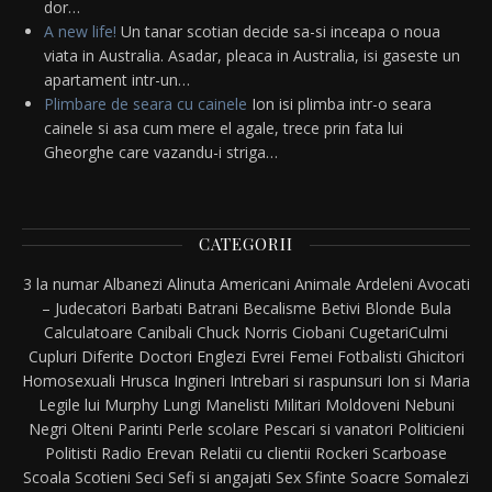
dor…
A new life!
Un tanar scotian decide sa-si inceapa o noua
viata in Australia. Asadar, pleaca in Australia, isi gaseste un
apartament intr-un…
Plimbare de seara cu cainele
Ion isi plimba intr-o seara
cainele si asa cum mere el agale, trece prin fata lui
Gheorghe care vazandu-i striga…
CATEGORII
3 la numar
Albanezi
Alinuta
Americani
Animale
Ardeleni
Avocati
– Judecatori
Barbati
Batrani
Becalisme
Betivi
Blonde
Bula
Calculatoare
Canibali
Chuck Norris
Ciobani
Cugetari
Culmi
Cupluri
Diferite
Doctori
Englezi
Evrei
Femei
Fotbalisti
Ghicitori
Homosexuali
Hrusca
Ingineri
Intrebari si raspunsuri
Ion si Maria
Legile lui Murphy
Lungi
Manelisti
Militari
Moldoveni
Nebuni
Negri
Olteni
Parinti
Perle scolare
Pescari si vanatori
Politicieni
Politisti
Radio Erevan
Relatii cu clientii
Rockeri
Scarboase
Scoala
Scotieni
Seci
Sefi si angajati
Sex
Sfinte
Soacre
Somalezi