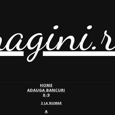
agini.
HOME
ADAUGA BANCURI
0-9
3 LA NUMAR
A