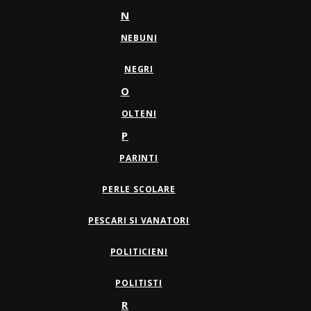
N
NEBUNI
NEGRI
O
OLTENI
P
PARINTI
PERLE SCOLARE
PESCARI SI VANATORI
POLITICIENI
POLITISTI
R