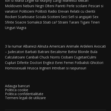
Ion si Maria
Legile lui Murphy
Lungi
Manelisti
Militari
Moldoveni
Nebuni
Negri
Olteni
Parinti
Perle scolare
Pescari si
vanatori
Politicieni
Politisti
Radio Erevan
Relatii cu clientii
Rockeri
Scarboase
Scoala
Scotieni
Seci
Sefi si angajati
Sex
Sfinte
Soacre
Somalezi
Stiati ca?
Straini
Tarani
Tigani
Tineri
Unguri
Viagra
3 la numar
Albanezi
Alinuta
Americani
Animale
Ardeleni
Avocati
– Judecatori
Barbati
Batrani
Becalisme
Betivi
Blonde
Bula
Calculatoare
Canibali
Chuck Norris
Ciobani
Cugetari
Culmi
Cupluri
Diferite
Doctori
Englezi
Evrei
Femei
Fotbalisti
Ghicitori
Homosexuali
Hrusca
Ingineri
Intrebari si raspunsuri
Adauga bancuri
Politica cookie
Politica confidentialitate
Termeni legali de utilizare