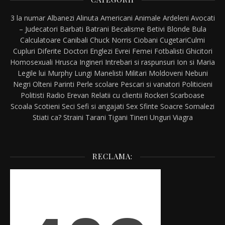
3 la numar
Albanezi
Alinuta
Americani
Animale
Ardeleni
Avocati
– Judecatori
Barbati
Batrani
Becalisme
Betivi
Blonde
Bula
Calculatoare
Canibali
Chuck Norris
Ciobani
Cugetari
Culmi
Cupluri
Diferite
Doctori
Englezi
Evrei
Femei
Fotbalisti
Ghicitori
Homosexuali
Hrusca
Ingineri
Intrebari si raspunsuri
Ion si Maria
Legile lui Murphy
Lungi
Manelisti
Militari
Moldoveni
Nebuni
Negri
Olteni
Parinti
Perle scolare
Pescari si vanatori
Politicieni
Politisti
Radio Erevan
Relatii cu clientii
Rockeri
Scarboase
Scoala
Scotieni
Seci
Sefi si angajati
Sex
Sfinte
Soacre
Somalezi
Stiati ca?
Straini
Tarani
Tigani
Tineri
Unguri
Viagra
RECLAMA: