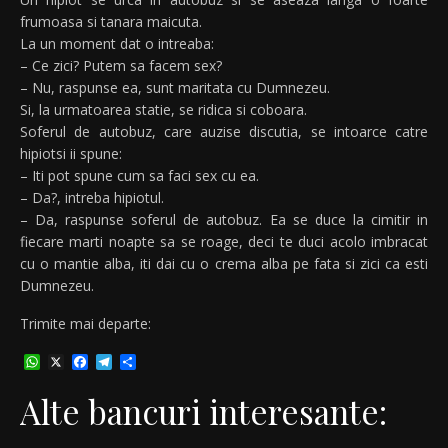
frumoasa si tanara maicuta.
La un moment dat o intreaba:
– Ce zici? Putem sa facem sex?
– Nu, raspunse ea, sunt maritata cu Dumnezeu.
Si, la urmatoarea statie, se ridica si coboara.
Soferul de autobuz, care auzise discutia, se intoarce catre
hipiotsi ii spune:
– Iti pot spune cum sa faci sex cu ea.
– Da?, intreba hipiotul.
– Da, raspunse soferul de autobuz. Ea se duce la cimitir in
fiecare marti noapte sa se roage, deci te duci acolo imbracat
cu o mantie alba, iti dai cu o crema alba pe fata si zici ca esti
Dumnezeu.
Trimite mai departe:
WhatsApp
X
Facebook
Telegram
Partajează
Alte bancuri interesante: