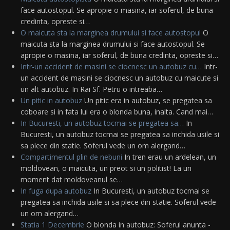
face autostopul. Se apropie o masina, iar soferul, de buna
credinta, opreste si…
O maicuta sta la marginea drumului si face autostopul
O
maicuta sta la marginea drumului si face autostopul. Se
apropie o masina, iar soferul, de buna credinta, opreste si…
Intr-un accident de masini se ciocnesc un autobuz cu…
Intr-
un accident de masini se ciocnesc un autobuz cu maicute si
un alt autobuz. In Rai Sf. Petru o intreaba…
Un pitic in autobuz
Un pitic era in autobuz, se pregatea sa
coboare si in fata lui era o blonda buna, inalta. Cand mai…
In Bucuresti, un autobuz tocmai se pregatea sa…
In
Bucuresti, un autobuz tocmai se pregatea sa inchida usile si
sa plece din statie. Soferul vede un om alergand…
Compartimentul plin de nebuni
In tren erau un ardelean, un
moldovean, o maicuta, un preot si un politist! La un
moment dat moldoveanul se…
In fuga dupa autobuz
In Bucuresti, un autobuz tocmai se
pregatea sa inchida usile si sa plece din statie. Soferul vede
un om alergand…
Statia 1 Decembrie
O blonda in autobuz: Soferul anunta -