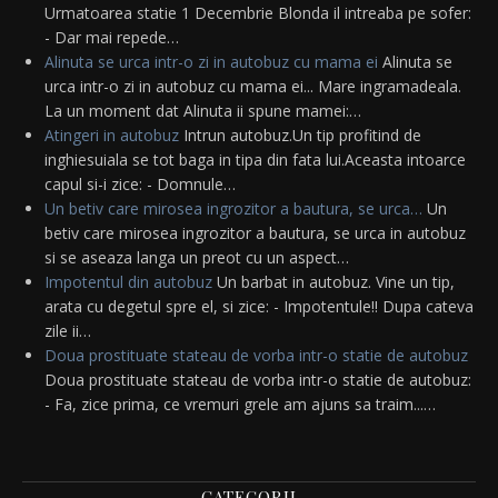
Urmatoarea statie 1 Decembrie Blonda il intreaba pe sofer:
- Dar mai repede…
Alinuta se urca intr-o zi in autobuz cu mama ei
Alinuta se
urca intr-o zi in autobuz cu mama ei... Mare ingramadeala.
La un moment dat Alinuta ii spune mamei:…
Atingeri in autobuz
Intrun autobuz.Un tip profitind de
inghiesuiala se tot baga in tipa din fata lui.Aceasta intoarce
capul si-i zice: - Domnule…
Un betiv care mirosea ingrozitor a bautura, se urca…
Un
betiv care mirosea ingrozitor a bautura, se urca in autobuz
si se aseaza langa un preot cu un aspect…
Impotentul din autobuz
Un barbat in autobuz. Vine un tip,
arata cu degetul spre el, si zice: - Impotentule!! Dupa cateva
zile ii…
Doua prostituate stateau de vorba intr-o statie de autobuz
Doua prostituate stateau de vorba intr-o statie de autobuz:
- Fa, zice prima, ce vremuri grele am ajuns sa traim...…
CATEGORII