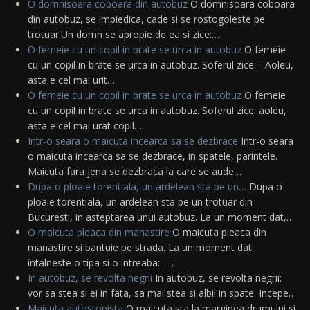
O domnisoara coboara din autobuz
O domnisoara coboara
din autobuz, se impiedica, cade si se rostogoleste pe
trotuar.Un domn se apropie de ea si zice:…
O femeie cu un copil in brate se urca in autobuz
O femeie
cu un copil in brate se urca in autobuz. Soferul zice: - Aoleu,
asta e cel mai urit…
O femeie cu un copil in brate se urca in autobuz
O femeie
cu un copil in brate se urca in autobuz. Soferul zice: aoleu,
asta e cel mai urat copil…
Intr-o seara o maicuta incearca sa se dezbrace
Intr-o seara
o maicuta incearca sa se dezbrace, in spatele, parintele.
Maicuta fara jena se dezbraca la care se aude…
Dupa o ploaie torentiala, un ardelean sta pe un…
Dupa o
ploaie torentiala, un ardelean sta pe un trotuar din
Bucuresti, in asteptarea unui autobuz. La un moment dat,…
O maicuta pleaca din manastire
O maicuta pleaca din
manastire si bantuie pe strada. La un moment dat
intalneste o tipa si o intreaba: -…
In autobuz, se revolta negrii
In autobuz, se revolta negrii:
vor sa stea si ei in fata, sa mai stea si albii in spate. Incepe…
Maicuta autostopista
O maicuta sta la marginea drumului si