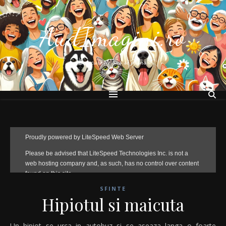
AudImagini.ro
Bancuri de ras si plans
SFINTE
Hipiotul si maicuta
Un hipiot se urca in autobuz si se aseaza langa o foarte