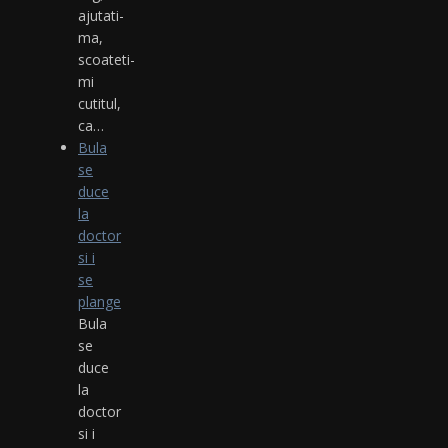
ajutati-
ma,
scoateti-
mi
cutitul,
ca…
Bula
se
duce
la
doctor
si i
se
plange
Bula
se
duce
la
doctor
si i