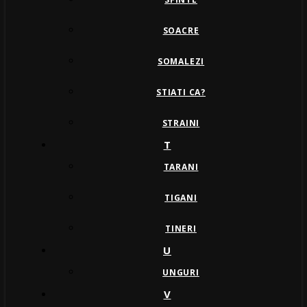
SOACRE
SOMALEZI
STIATI CA?
STRAINI
T
TARANI
TIGANI
TINERI
U
UNGURI
V