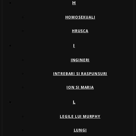
H
HOMOSEXUALI
HRUSCA
I
INGINERI
INTREBARI SI RASPUNSURI
ION SI MARIA
L
LEGILE LUI MURPHY
LUNGI