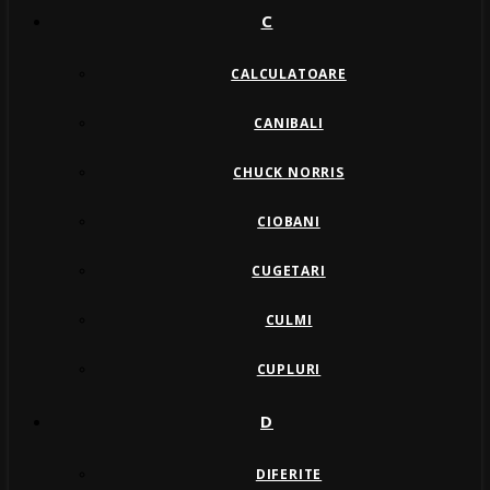
C
CALCULATOARE
CANIBALI
CHUCK NORRIS
CIOBANI
CUGETARI
CULMI
CUPLURI
D
DIFERITE