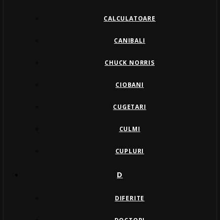
CALCULATOARE
CANIBALI
CHUCK NORRIS
CIOBANI
CUGETARI
CULMI
CUPLURI
D
DIFERITE