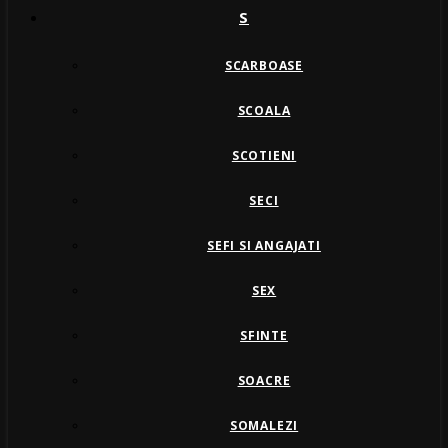
S
SCARBOASE
SCOALA
SCOTIENI
SECI
SEFI SI ANGAJATI
SEX
SFINTE
SOACRE
SOMALEZI