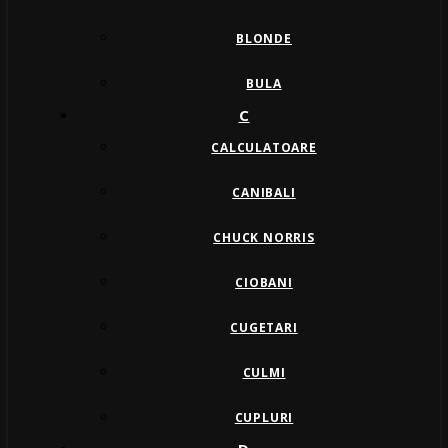
BLONDE
BULA
C
CALCULATOARE
CANIBALI
CHUCK NORRIS
CIOBANI
CUGETARI
CULMI
CUPLURI