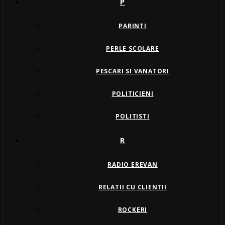
P
PARINTI
PERLE SCOLARE
PESCARI SI VANATORI
POLITICIENI
POLITISTI
R
RADIO EREVAN
RELATII CU CLIENTII
ROCKERI