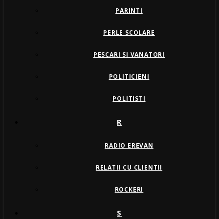
PARINTI
PERLE SCOLARE
PESCARI SI VANATORI
POLITICIENI
POLITISTI
R
RADIO EREVAN
RELATII CU CLIENTII
ROCKERI
S