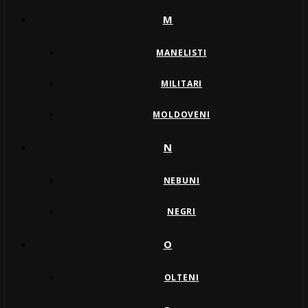
M
MANELISTI
MILITARI
MOLDOVENI
N
NEBUNI
NEGRI
O
OLTENI