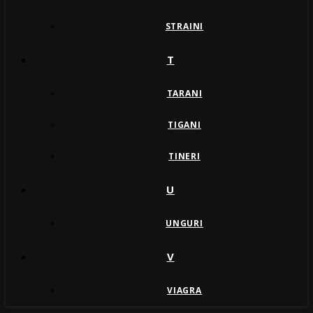
STRAINI
T
TARANI
TIGANI
TINERI
U
UNGURI
V
VIAGRA