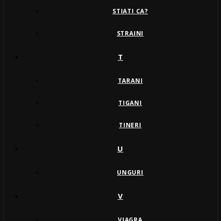
STIATI CA?
STRAINI
T
TARANI
TIGANI
TINERI
U
UNGURI
V
VIAGRA