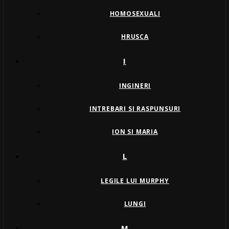
HOMOSEXUALI
HRUSCA
I
INGINERI
INTREBARI SI RASPUNSURI
ION SI MARIA
L
LEGILE LUI MURPHY
LUNGI
M