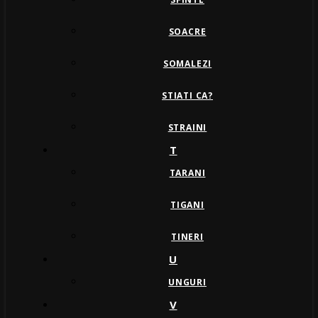
SOACRE
SOMALEZI
STIATI CA?
STRAINI
T
TARANI
TIGANI
TINERI
U
UNGURI
V