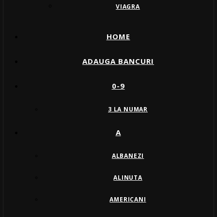
VIAGRA
HOME
ADAUGA BANCURI
0-9
3 LA NUMAR
A
ALBANEZI
ALINUTA
AMERICANI