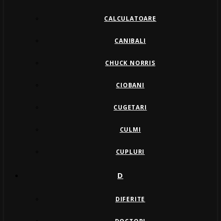
CALCULATOARE
CANIBALI
CHUCK NORRIS
CIOBANI
CUGETARI
CULMI
CUPLURI
D
DIFERITE