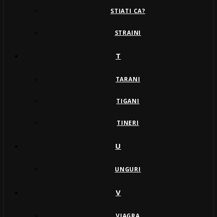
STIATI CA?
STRAINI
T
TARANI
TIGANI
TINERI
U
UNGURI
V
VIAGRA