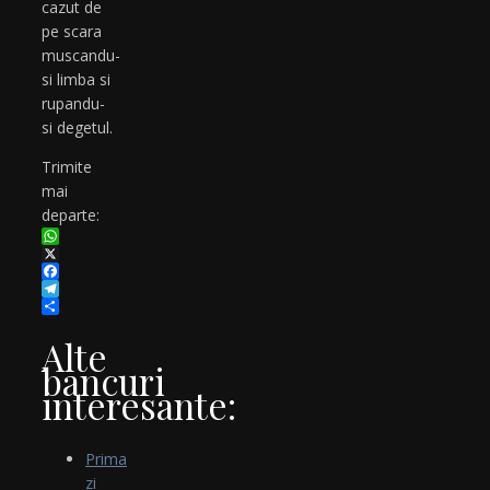
cazut de
pe scara
muscandu-
si limba si
rupandu-
si degetul.
Trimite
mai
departe:
WhatsApp
X
Facebook
Telegram
Partajează
Alte
bancuri
interesante:
Prima
zi