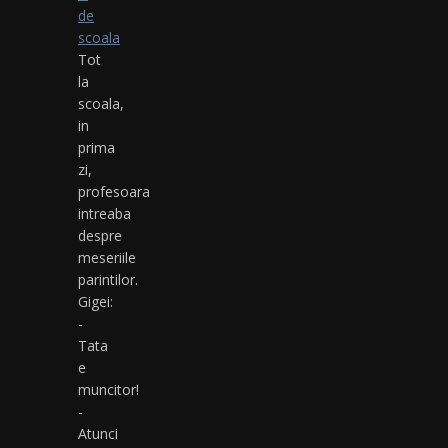
de
scoala
Tot
la
scoala,
in
prima
zi,
profesoara
intreaba
despre
meseriile
parintilor.
Gigei:
-
Tata
e
muncitor!
-
Atunci