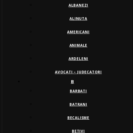
ALBANEZI
ALINUTA
AMERICANI
ANIMALE
ARDELENI
AVOCATI – JUDECATORI
B
BARBATI
BATRANI
BECALISME
BETIVI