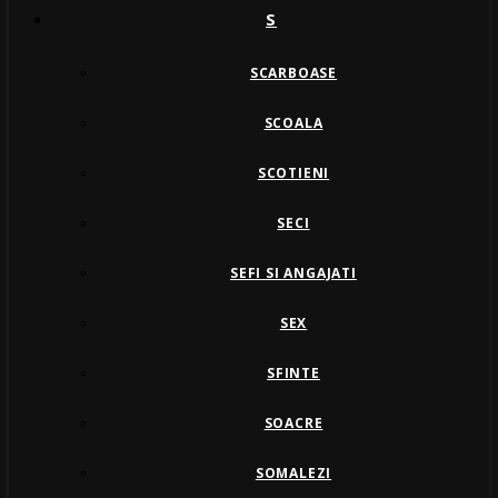
S
SCARBOASE
SCOALA
SCOTIENI
SECI
SEFI SI ANGAJATI
SEX
SFINTE
SOACRE
SOMALEZI