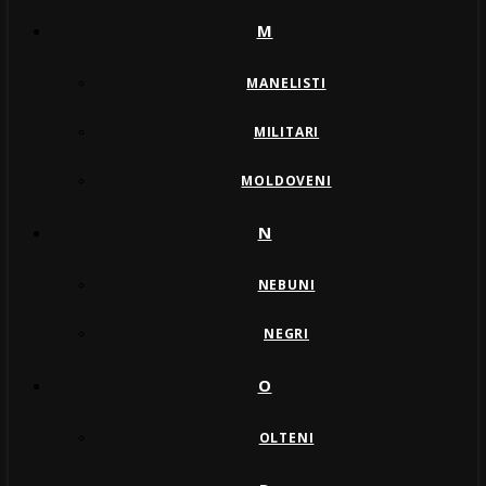
M
MANELISTI
MILITARI
MOLDOVENI
N
NEBUNI
NEGRI
O
OLTENI