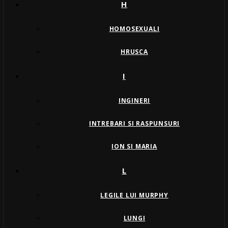
H
HOMOSEXUALI
HRUSCA
I
INGINERI
INTREBARI SI RASPUNSURI
ION SI MARIA
L
LEGILE LUI MURPHY
LUNGI