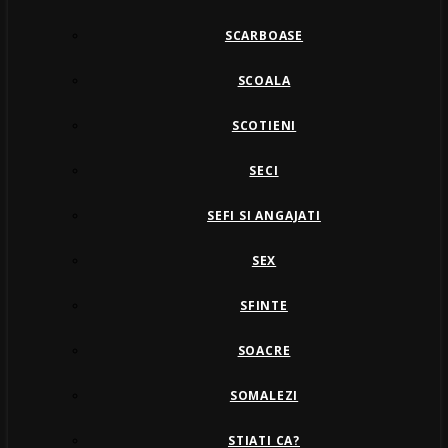
SCARBOASE
SCOALA
SCOTIENI
SECI
SEFI SI ANGAJATI
SEX
SFINTE
SOACRE
SOMALEZI
STIATI CA?