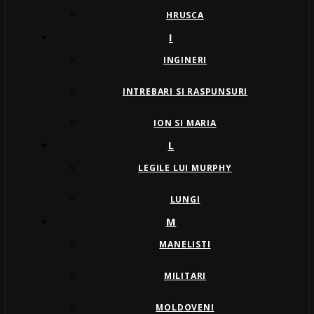
HRUSCA
I
INGINERI
INTREBARI SI RASPUNSURI
ION SI MARIA
L
LEGILE LUI MURPHY
LUNGI
M
MANELISTI
MILITARI
MOLDOVENI