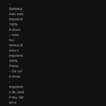
–
Barbatul
meu este
impotent
100%.
A doua:
– Asta
nu-i
nimica al
meu e
impotent
300%
Prima:
– De ce?
A doua:
–
Impotent
e de cand
il stiu, dar
ieri a