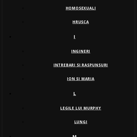
HOMOSEXUALI
HRUSCA
I
INGINERI
INTREBARI SI RASPUNSURI
ION SI MARIA
L
LEGILE LUI MURPHY
LUNGI
M