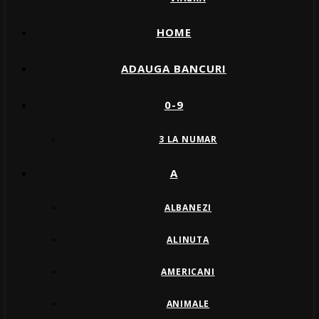
HOME
ADAUGA BANCURI
0-9
3 LA NUMAR
A
ALBANEZI
ALINUTA
AMERICANI
ANIMALE