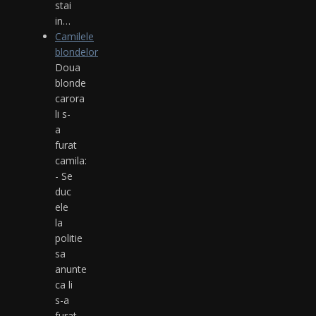
stai
in…
Camilele
blondelor
Doua
blonde
carora
li s-
a
furat
camila:
- Se
duc
ele
la
politie
sa
anunte
ca li
s-a
furat