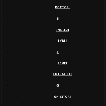
DOCTORI
E
ENGLEZI
EVREI
F
FEMEI
FOTBALISTI
G
GHICITORI