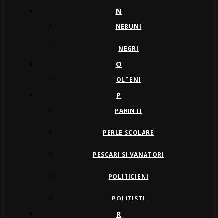
N
NEBUNI
NEGRI
O
OLTENI
P
PARINTI
PERLE SCOLARE
PESCARI SI VANATORI
POLITICIENI
POLITISTI
R