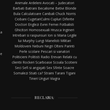
Animale
Ardeleni
Avocati – Judecatori
Barbati
Batrani
Becalisme
Betivi
Blonde
Bula
Calculatoare
Canibali
Chuck Norris
Ciobani
Cugetari
Culmi
Cupluri
Diferite
Doctori
Englezi
Evrei
Femei
Fotbalisti
Ghicitori
Homosexuali
Hrusca
Ingineri
ta
Intrebari si raspunsuri
Ion si Maria
Legile
lui Murphy
Lungi
Manelisti
Militari
Moldoveni
Nebuni
Negri
Olteni
Parinti
Perle scolare
Pescari si vanatori
de
Politicieni
Politisti
Radio Erevan
Relatii cu
clientii
Rockeri
Scarboase
Scoala
Scotieni
Seci
Sefi si angajati
Sex
Sfinte
Soacre
Somalezi
Stiati ca?
Straini
Tarani
Tigani
Tineri
Unguri
Viagra
RECLAMA: