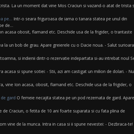
trista. La un moment dat vine Mos Craciun si vazand-o atat de trista 
tea pe…
Intr-o seara friguroasa de iarna o tanara statea pe unul din
ape de…
on acasa obosit, flamand etc. Deschide usa de la frigider, o trantaste
a la un bob de grau. Apare greierele cu o Dacie noua. - Salut surioara
toamna, si indienii dintr-o rezervatie indepartata si-au intrebat noul S
a acasa si spune sotiei: - Stii, azi am castigat un milion de dolari. - Nu
a, vine Ion acasa, obosit, flamand etc. Deschide usa de la frigider, o
 de gard
O femeie necajita statea pe un pod rezemata de gard. Apar
e de Craciun, o fetita de 10 ani foarte suparata si cu fata plina de
 om vine de la munca. Intra in casa si ii spune nevestei: - Dezbraca-te!