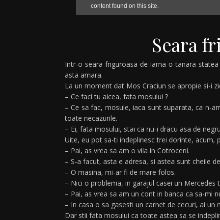
Seara fr
Intr-o seara friguroasa de iarna o tanara state
asta amara.
La un moment dat Mos Craciun se apropie si-i zi
– Ce faci tu aicea, fata mosului ?
– Ce sa fac, mosule, iaca sunt suparata, ca n-
toate necazurile.
– Ei, fata mosului, stai ca nu-i dracu asa de negru
Uite, eu pot sa-ti indeplinesc trei dorinte, acum, p
– Pai, as vrea sa am o vila in Cotroceni.
– S-a facut, asta e adresa, si astea sunt cheile d
– O masina, mi-ar fi de mare folos.
– Nici o problema, in garajul casei un Mercedes t
– Pai, as vrea sa am un cont in banca ca sa-mi nu-
– In casa o sa gasesti un carnet de cecuri, ai un m
Dar stii fata mosului ca toate astea sa se indepli