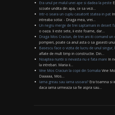
Era unul pe malul unei ape si dadea la peste
E
scoate undita din apa, ce sa vezi…
Intr-o seara un cuplu casatorit statea in pat
In
intreaba sotia: - Draga mea, vrei…
Un negru merge de trei saptamani in desert f
o oaza. Ii este sete, ii este foame, dar…
Draga Mos Craciun, de trei ani iti comand u
pompieri, poate ca anul asta o sa gasesti unu
Basescu face o vizita de lucru de unul singur,
aflate de mult timp in constructie. Din…
Noaptea nuntii si nevasta nu e fata mare
In n
la intrebari. Maria ii…
Vine Mos Craciun la copii din Somalia
Vine Mos 
Daaaaa, Mos…
Iarna greau sau iarna usoara?
Era toamna si in
daca iarna urmeaza sa fie aspra sau…