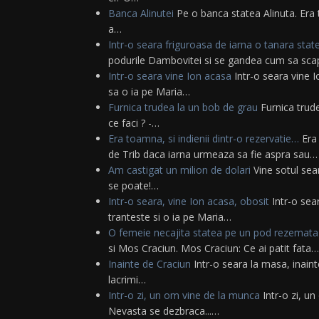
Banca Alinutei
Pe o banca statea Alinuta. Era 
a…
Intr-o seara friguroasa de iarna o tanara sta
podurile Dambovitei si se gandea cum sa sc
Intr-o seara vine Ion acasa
Intr-o seara vine I
sa o ia pe Maria…
Furnica trudea la un bob de grau
Furnica trude
ce faci ? -…
Era toamna, si indienii dintr-o rezervatie…
Era 
de Trib daca iarna urmeaza sa fie aspra sau…
Am castigat un milion de dolari
Vine sotul sear
se poate!…
Intr-o seara, vine Ion acasa, obosit
Intr-o sear
tranteste si o ia pe Maria…
O femeie necajita statea pe un pod rezemata
si Mos Craciun. Mos Craciun: Ce ai patit fata…
Inainte de Craciun
Intr-o seara la masa, inaint
lacrimi…
Intr-o zi, un om vine de la munca
Intr-o zi, un
Nevasta se dezbraca...…