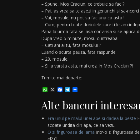
– Spune, Mos Craciun, ce trebuie sa fac ?
– Pai, as vrea sa te asezi in genunchi si sa-ncerci
– Vai, mosule, nu pot sa fac una ca asta !
– Cum, pentru toate dorintele care ti le-am indepl
Pana la urma fata se lasa convinsa si se apuca d
Dupa vreo 5 minute, mosu o intreaba:
– Cati ani ai tu, fata mosului ?
Luand o scurta pauza, fata raspunde:
– 28, mosule.
– Si la varsta asta, mai crezi in Mos Craciun ?!
Trimite mai departe:
WhatsApp
X
Facebook
Telegram
Partajează
Alte bancuri interesa
Era unul pe malul unei ape si dadea la peste
E
scoate undita din apa, ce sa vezi…
O zi friguroasa de iarna
Intr-o zi friguroasa de
el? O…