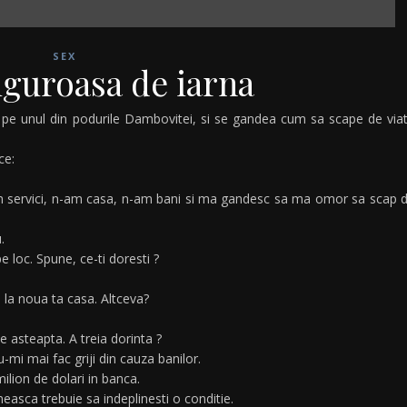
SEX
iguroasa de iarna
a pe unul din podurile Dambovitei, si se gandea cum sa scape de via
ce:
am servici, n-am casa, n-am bani si ma gandesc sa ma omor sa scap 
.
e loc. Spune, ce-ti doresti ?
e la noua ta casa. Altceva?
e asteapta. A treia dorinta ?
mi mai fac griji din cauza banilor.
ilion de dolari in banca.
neasca trebuie sa indeplinesti o conditie.