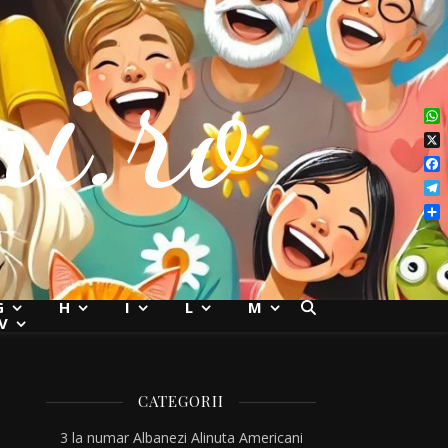
i.ro
Wh
X
Fac
Tel
Par
G
H
I
L
M
V
CATEGORII
3 la numar
Albanezi
Alinuta
Americani