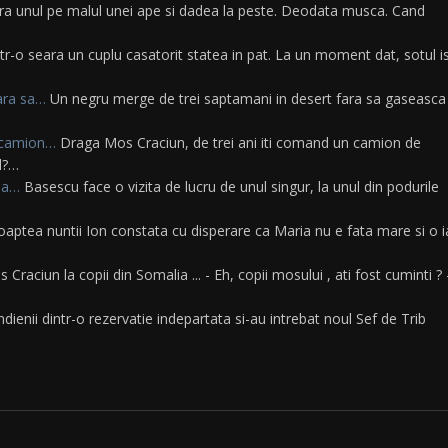
ra unul pe malul unei ape si dadea la peste. Deodata musca. Cand
tr-o seara un cuplu casatorit statea in pat. La un moment dat, sotul is
ara sa…
Un negru merge de trei saptamani in desert fara sa gaseasca
n camion…
Draga Mos Craciun, de trei ani iti comand un camion de
l?…
 la…
Basescu face o vizita de lucru de unul singur, la unul din podurile
oaptea nuntii Ion constata cu disperare ca Maria nu e fata mare si o i
Craciun la copii din Somalia ... - Eh, copii mosului , ati fost cuminti ? 
dienii dintr-o rezervatie indepartata si-au intrebat noul Sef de Trib