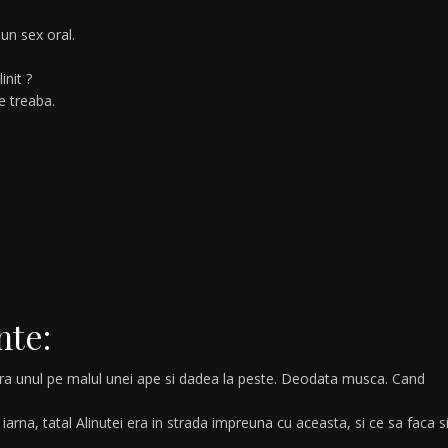
 un sex oral.
init ?
e treaba.
nte:
ra unul pe malul unei ape si dadea la peste. Deodata musca. Cand
 iarna, tatal Alinutei era in strada impreuna cu aceasta, si ce sa faca s