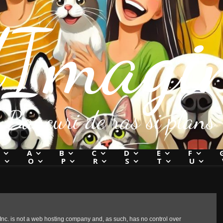
Imagin
Bancuri de ras si plans
A
B
C
D
E
F
N
O
P
R
S
T
U