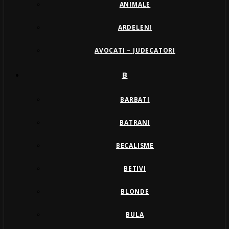
ANIMALE
ARDELENI
AVOCATI – JUDECATORI
B
BARBATI
BATRANI
BECALISME
BETIVI
BLONDE
BULA