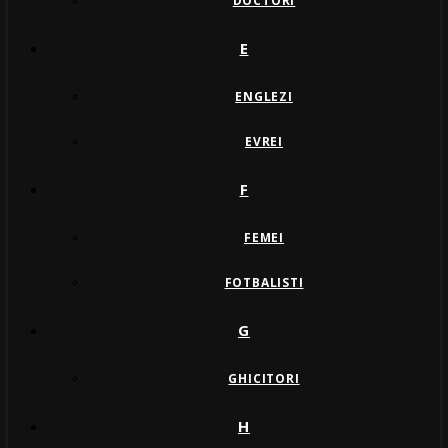
DOCTORI
E
ENGLEZI
EVREI
F
FEMEI
FOTBALISTI
G
GHICITORI
H