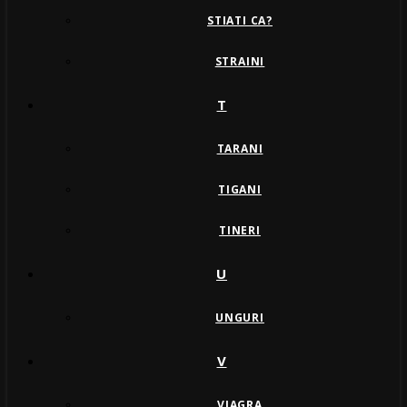
STIATI CA?
STRAINI
T
TARANI
TIGANI
TINERI
U
UNGURI
V
VIAGRA