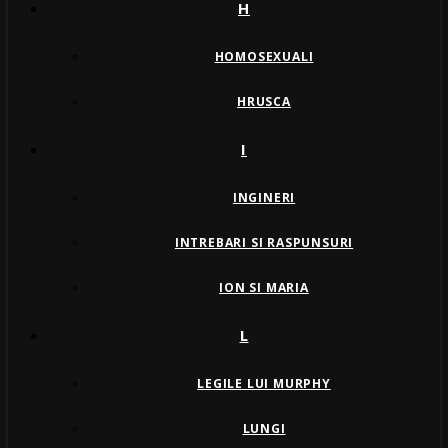
H
HOMOSEXUALI
HRUSCA
I
INGINERI
INTREBARI SI RASPUNSURI
ION SI MARIA
L
LEGILE LUI MURPHY
LUNGI