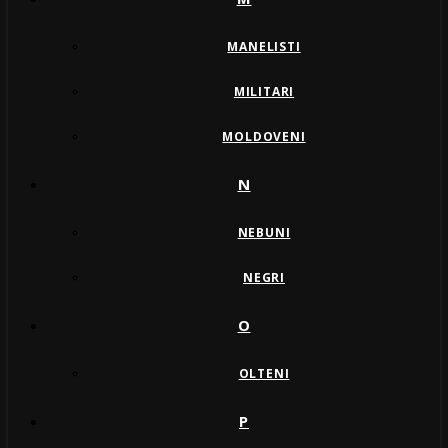
MANELISTI
MILITARI
MOLDOVENI
N
NEBUNI
NEGRI
O
OLTENI
P