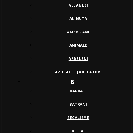
ALBANEZI
ALINUTA
AMERICANI
ANIMALE
ARDELENI
AVOCATI – JUDECATORI
B
BARBATI
BATRANI
BECALISME
BETIVI