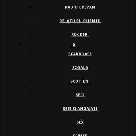
RADIO EREVAN
RELATII CU CLIENTII
ROCKERI
S
SCARBOASE
SCOALA
SCOTIENI
SECI
SEFI SI ANGAJATI
SEX
SFINTE