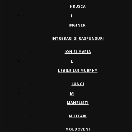
HRUSCA
I
INGINERI
INTREBARI SI RASPUNSURI
ION SI MARIA
L
LEGILE LUI MURPHY
LUNGI
M
MANELISTI
MILITARI
MOLDOVENI