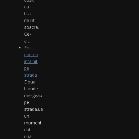
ca
ti-a
murit
soacra.
Ce-
a…
Fost
prieten
intalnit
pe
strada
Doua
blonde
mergeau
pe
strada.La
un
moment
dat
una