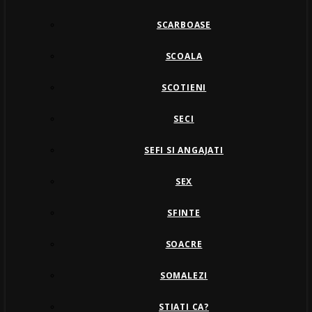
SCARBOASE
SCOALA
SCOTIENI
SECI
SEFI SI ANGAJATI
SEX
SFINTE
SOACRE
SOMALEZI
STIATI CA?