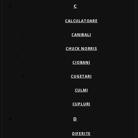
C
CALCULATOARE
CANIBALI
CHUCK NORRIS
CIOBANI
CUGETARI
CULMI
CUPLURI
D
DIFERITE