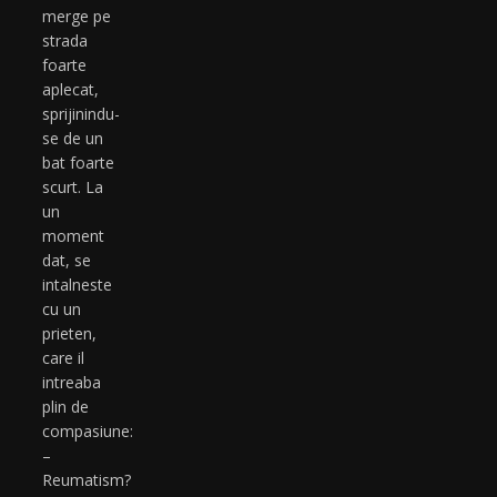
merge pe
strada
foarte
aplecat,
sprijinindu-
se de un
bat foarte
scurt. La
un
moment
dat, se
intalneste
cu un
prieten,
care il
intreaba
plin de
compasiune:
–
Reumatism?