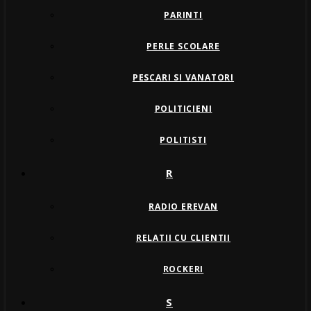
PARINTI
PERLE SCOLARE
PESCARI SI VANATORI
POLITICIENI
POLITISTI
R
RADIO EREVAN
RELATII CU CLIENTII
ROCKERI
S