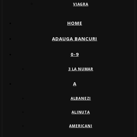
VIAGRA
HOME
ADAUGA BANCURI
0-9
3 LA NUMAR
A
ALBANEZI
ALINUTA
AMERICANI