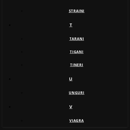
STRAINI
T
TARANI
TIGANI
TINERI
U
UNGURI
V
VIAGRA