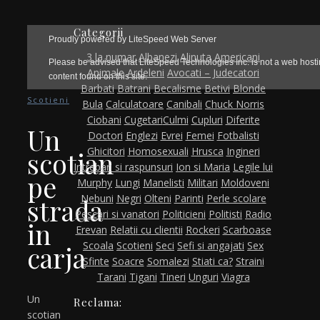
Categorii
3 la numar
Albanezi
Alinuta
Americani
Animale
Ardeleni
Avocati – Judecatori
Barbati
Batrani
Becalisme
Betivi
Blonde
Scotieni
Bula
Calculatoare
Canibali
Chuck Norris
Ciobani
Cugetari
Culmi
Cupluri
Diferite
Un
Doctori
Englezi
Evrei
Femei
Fotbalisti
Ghicitori
Homosexuali
Hrusca
Ingineri
scotian
Intrebari si raspunsuri
Ion si Maria
Legile lui
pe
Murphy
Lungi
Manelisti
Militari
Moldoveni
Nebuni
Negri
Olteni
Parinti
Perle scolare
strada
Pescari si vanatori
Politicieni
Politisti
Radio
in
Erevan
Relatii cu clientii
Rockeri
Scarboase
Scoala
Scotieni
Seci
Sefi si angajati
Sex
carja
Sfinte
Soacre
Somalezi
Stiati ca?
Straini
Tarani
Tigani
Tineri
Unguri
Viagra
Un
Reclama:
scotian