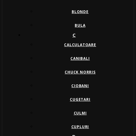
BLONDE
BULA
C
CALCULATOARE
CANIBALI
CHUCK NORRIS
CIOBANI
CUGETARI
CULMI
CUPLURI