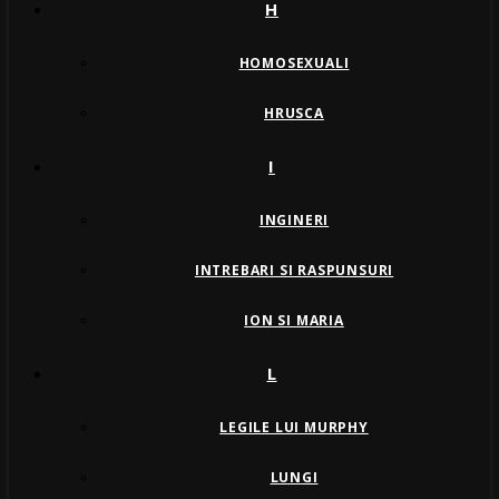
H
HOMOSEXUALI
HRUSCA
I
INGINERI
INTREBARI SI RASPUNSURI
ION SI MARIA
L
LEGILE LUI MURPHY
LUNGI