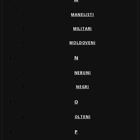
MANELISTI
MILITARI
MOLDOVENI
N
NEBUNI
NEGRI
O
OLTENI
P