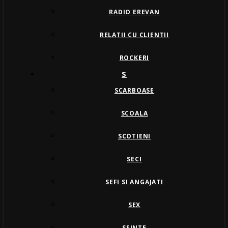
RADIO EREVAN
RELATII CU CLIENTII
ROCKERI
S
SCARBOASE
SCOALA
SCOTIENI
SECI
SEFI SI ANGAJATI
SEX
SFINTE