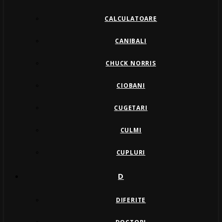
CALCULATOARE
CANIBALI
CHUCK NORRIS
CIOBANI
CUGETARI
CULMI
CUPLURI
D
DIFERITE