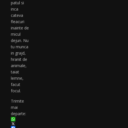
patul si
inca
cateva
fleacuri
inainte de
micul
dejun. Nu
tu munca
in grajd,
hranit de
animale,
taiat
lemne,
facut
focul.
Trimite
mai
departe:
WhatsApp