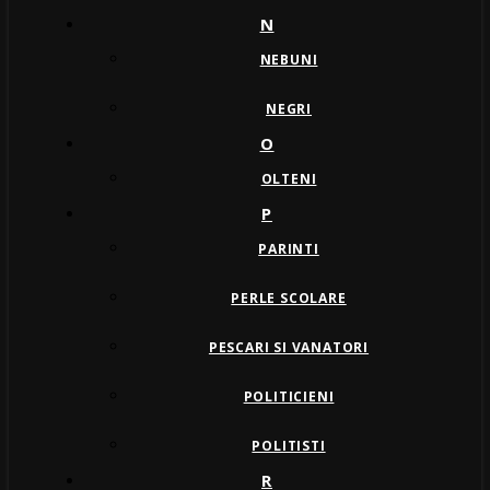
N
NEBUNI
NEGRI
O
OLTENI
P
PARINTI
PERLE SCOLARE
PESCARI SI VANATORI
POLITICIENI
POLITISTI
R