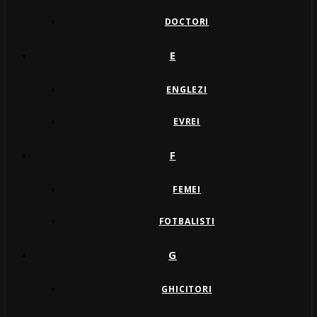
DOCTORI
E
ENGLEZI
EVREI
F
FEMEI
FOTBALISTI
G
GHICITORI