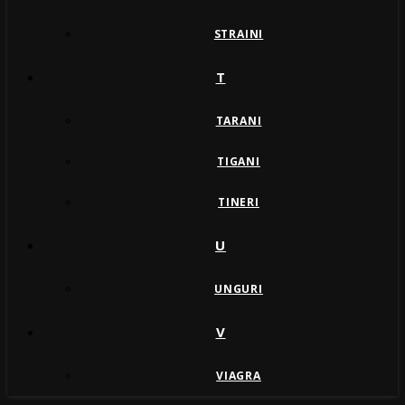
STRAINI
T
TARANI
TIGANI
TINERI
U
UNGURI
V
VIAGRA