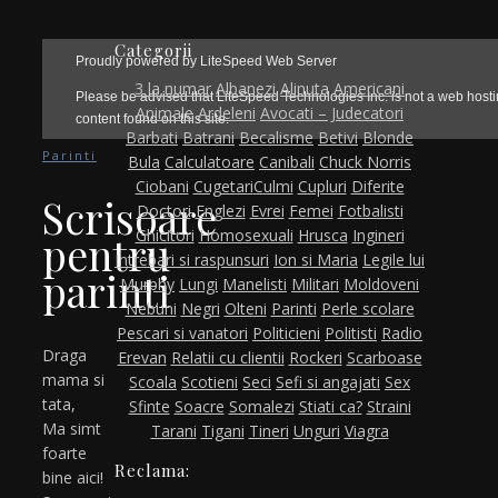
Categorii
3 la numar
Albanezi
Alinuta
Americani
Animale
Ardeleni
Avocati – Judecatori
Barbati
Batrani
Becalisme
Betivi
Blonde
Parinti
Bula
Calculatoare
Canibali
Chuck Norris
Ciobani
Cugetari
Culmi
Cupluri
Diferite
Scrisoare
Doctori
Englezi
Evrei
Femei
Fotbalisti
Ghicitori
Homosexuali
Hrusca
Ingineri
pentru
Intrebari si raspunsuri
Ion si Maria
Legile lui
parinti
Murphy
Lungi
Manelisti
Militari
Moldoveni
Nebuni
Negri
Olteni
Parinti
Perle scolare
Pescari si vanatori
Politicieni
Politisti
Radio
Draga
Erevan
Relatii cu clientii
Rockeri
Scarboase
mama si
Scoala
Scotieni
Seci
Sefi si angajati
Sex
tata,
Sfinte
Soacre
Somalezi
Stiati ca?
Straini
Ma simt
Tarani
Tigani
Tineri
Unguri
Viagra
foarte
Reclama:
bine aici!