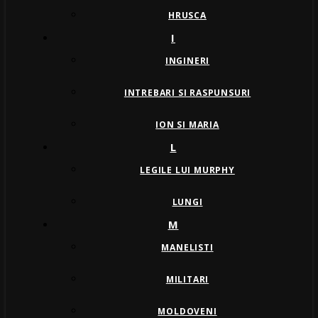
HRUSCA
I
INGINERI
INTREBARI SI RASPUNSURI
ION SI MARIA
L
LEGILE LUI MURPHY
LUNGI
M
MANELISTI
MILITARI
MOLDOVENI