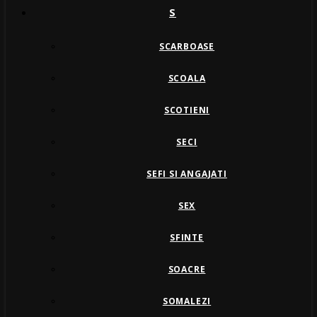
S
SCARBOASE
SCOALA
SCOTIENI
SECI
SEFI SI ANGAJATI
SEX
SFINTE
SOACRE
SOMALEZI