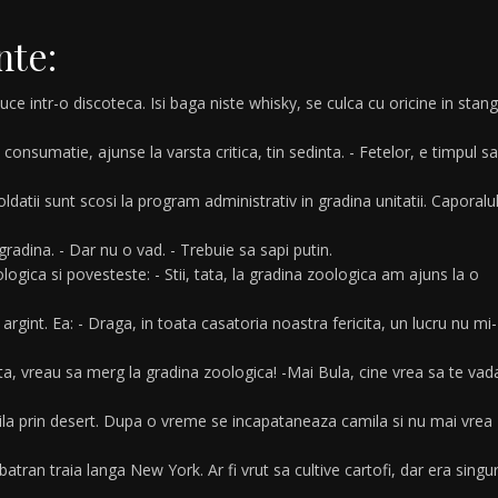
nte:
ce intr-o discoteca. Isi baga niste whisky, se culca cu oricine in stan
onsumatie, ajunse la varsta critica, tin sedinta. - Fetelor, e timpul sa
ldatii sunt scosi la program administrativ in gradina unitatii. Caporalul
gradina. - Dar nu o vad. - Trebuie sa sapi putin.
ogica si povesteste: - Stii, tata, la gradina zoologica am ajuns la o
 argint. Ea: - Draga, in toata casatoria noastra fericita, un lucru nu mi-
a, vreau sa merg la gradina zoologica! -Mai Bula, cine vrea sa te vad
la prin desert. Dupa o vreme se incapataneaza camila si nu mai vrea
atran traia langa New York. Ar fi vrut sa cultive cartofi, dar era singu