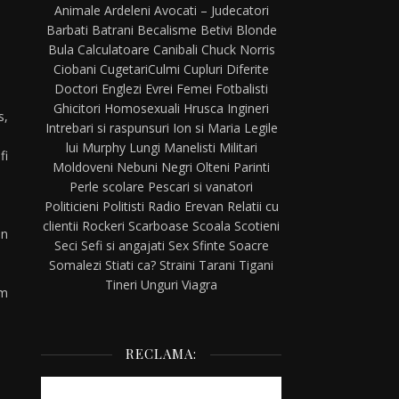
Animale
Ardeleni
Avocati – Judecatori
Barbati
Batrani
Becalisme
Betivi
Blonde
Bula
Calculatoare
Canibali
Chuck Norris
Ciobani
Cugetari
Culmi
Cupluri
Diferite
Doctori
Englezi
Evrei
Femei
Fotbalisti
Ghicitori
Homosexuali
Hrusca
Ingineri
s,
Intrebari si raspunsuri
Ion si Maria
Legile
lui Murphy
Lungi
Manelisti
Militari
fi
Moldoveni
Nebuni
Negri
Olteni
Parinti
Perle scolare
Pescari si vanatori
Politicieni
Politisti
Radio Erevan
Relatii cu
clientii
Rockeri
Scarboase
Scoala
Scotieni
in
Seci
Sefi si angajati
Sex
Sfinte
Soacre
Somalezi
Stiati ca?
Straini
Tarani
Tigani
Tineri
Unguri
Viagra
am
RECLAMA: