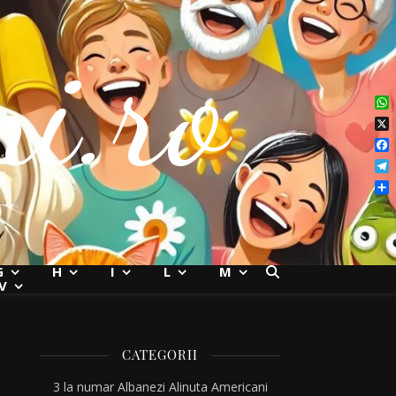
i.ro
Wh
X
Fac
Tel
Par
G
H
I
L
M
V
CATEGORII
3 la numar
Albanezi
Alinuta
Americani