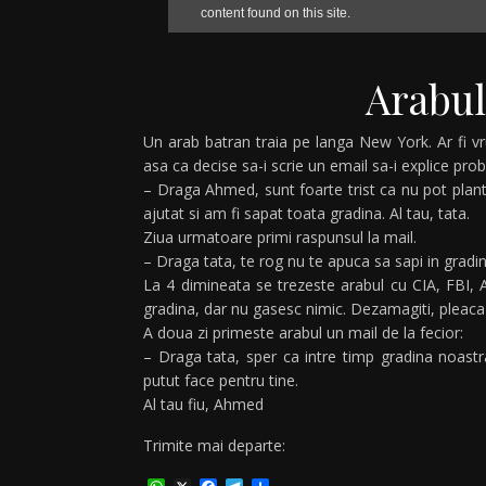
Arabul
Un arab batran traia pe langa New York. Ar fi vrut
asa ca decise sa-i scrie un email sa-i explice pro
– Draga Ahmed, sunt foarte trist ca nu pot planta 
ajutat si am fi sapat toata gradina. Al tau, tata.
Ziua urmatoare primi raspunsul la mail.
– Draga tata, te rog nu te apuca sa sapi in grad
La 4 dimineata se trezeste arabul cu CIA, FBI, A
gradina, dar nu gasesc nimic. Dezamagiti, pleaca 
A doua zi primeste arabul un mail de la fecior:
– Draga tata, sper ca intre timp gradina noastr
putut face pentru tine.
Al tau fiu, Ahmed
Trimite mai departe: