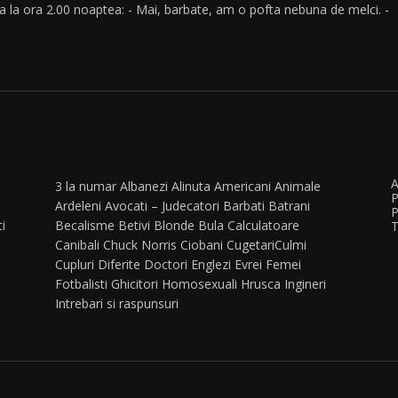
 la ora 2.00 noaptea: - Mai, barbate, am o pofta nebuna de melci. -
A
3 la numar
Albanezi
Alinuta
Americani
Animale
P
Ardeleni
Avocati – Judecatori
Barbati
Batrani
P
ti
Becalisme
Betivi
Blonde
Bula
Calculatoare
T
Canibali
Chuck Norris
Ciobani
Cugetari
Culmi
Cupluri
Diferite
Doctori
Englezi
Evrei
Femei
Fotbalisti
Ghicitori
Homosexuali
Hrusca
Ingineri
Intrebari si raspunsuri