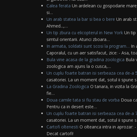
Calea ferata
Un ardelean cu gospodarie mare, c
si…
Un arab statea la bar si bea o bere
Un arab sta
Ahmed...,…
Un tip zbura cu elicopterul in New York
Un tip 
simtul orientarii. Atunci zboara…
In armata, soldatii sunt scosi la program…
In 
Caporalul, cu un aer satisfacut, zice: - Asa, t
Bula vine acasa de la gradina zoologica
Bula v
zoologica am ajuns la o cusca,…
Un cuplu foarte batran isi serbeaza cea de-a
casatoriei. La un moment dat, sotul ii spune s
La Gradina Zoologica
O tanara, in vizita la Gr
fie…
Doua camile tata si fiu stau de vorba
Doua cam
Pentru ca in desert este…
Un cuplu foarte batran isi serbeaza cea de-a
casatoriei. La un moment dat, sotul ii spune s
Cartofi oltenesti
O olteanca intra in aprozar: -
Decat cartofi!