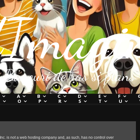
Imagin
Bancuri de ras si plans
A
B
C
D
E
F
N
O
P
R
S
T
U