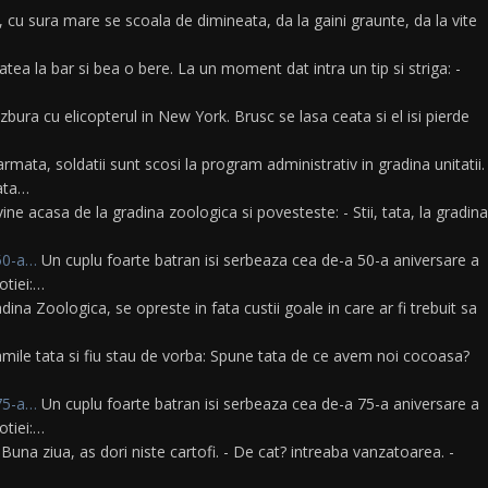
u sura mare se scoala de dimineata, da la gaini graunte, da la vite
tea la bar si bea o bere. La un moment dat intra un tip si striga: -
zbura cu elicopterul in New York. Brusc se lasa ceata si el isi pierde
armata, soldatii sunt scosi la program administrativ in gradina unitatii.
oata…
ine acasa de la gradina zoologica si povesteste: - Stii, tata, la gradina
 50-a…
Un cuplu foarte batran isi serbeaza cea de-a 50-a aniversare a
otiei:…
adina Zoologica, se opreste in fata custii goale in care ar fi trebuit sa
ile tata si fiu stau de vorba: Spune tata de ce avem noi cocoasa?
 75-a…
Un cuplu foarte batran isi serbeaza cea de-a 75-a aniversare a
otiei:…
 Buna ziua, as dori niste cartofi. - De cat? intreaba vanzatoarea. -