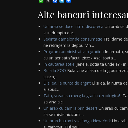
WhatsApp
X
Facebook
Telegram
Partajează
Alte bancuri interesa
Un arab se duce intr-o discoteca
Un arab se du
si in dreapta dar…
Sedinta damelor de consumatie
Trei dame de c
ne retragem la depou. Vin…
Program administrativ in gradina
In armata, so
cu un aer satisfacut, zice: - Asa, toata…
In cautarea sotiei
Jenele, sotia ta unde e? - in 
Bula la ZOO
Bula vine acasa de la gradina zool
cusca,…
El si ea, la nunta de argint
El si ea, la nunta de
ai spus:…
Tata, vreau sa merg la gradina zoologica!
-Tat
sa vina aici.
Un arab cu camila prin desert
Un arab cu cami
sa se miste nicicum.…
Un arab batran traia langa New York
Un arab b
si garbovit. Fiul sau…