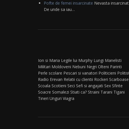
Pofte de femei insarcinate
Nevasta insarcinata
De unde sa iau…
Ion si Maria
Legile lui Murphy
Lungi
Manelisti
Militari
Moldoveni
Nebuni
Negri
Olteni
Parinti
Perle scolare
Pescari si vanatori
Politicieni
Politis
Radio Erevan
Relatii cu clientii
Rockeri
Scarboase
Scoala
Scotieni
Seci
Sefi si angajati
Sex
Sfinte
Soacre
Somalezi
Stiati ca?
Straini
Tarani
Tigani
Tineri
Unguri
Viagra