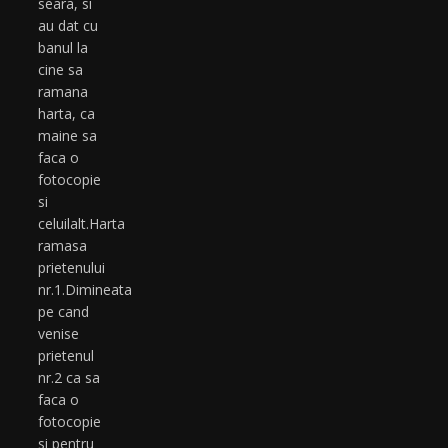
seara, si
au dat cu
banul la
cine sa
ramana
harta, ca
maine sa
faca o
fotocopie
si
celuilalt.Harta
ramasa
prietenului
nr.1.Dimineata
pe cand
venise
prietenul
nr.2 ca sa
faca o
fotocopie
si pentru