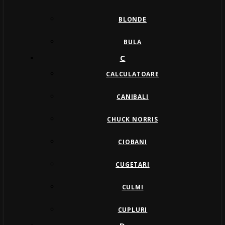
BLONDE
BULA
C
CALCULATOARE
CANIBALI
CHUCK NORRIS
CIOBANI
CUGETARI
CULMI
CUPLURI