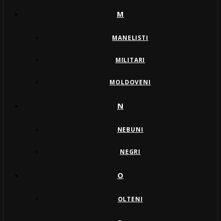
M
MANELISTI
MILITARI
MOLDOVENI
N
NEBUNI
NEGRI
O
OLTENI