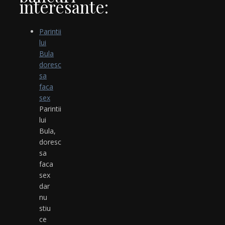
interesante:
Parintii
lui
Bula
doresc
sa
faca
sex
Parintii
lui
Bula,
doresc
sa
faca
sex
dar
nu
stiu
ce