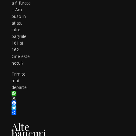
a fi furata
– Am
puso in
atlas,
intre
paginile
161 si
162.
Cine este
hotul?
Trimite
mai
departe:
WhatsApp
X
Facebook
Telegram
Partajează
Alte
bancuri