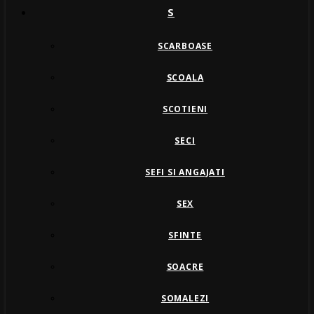
S
SCARBOASE
SCOALA
SCOTIENI
SECI
SEFI SI ANGAJATI
SEX
SFINTE
SOACRE
SOMALEZI