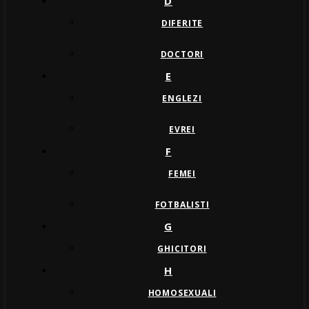
D
DIFERITE
DOCTORI
E
ENGLEZI
EVREI
F
FEMEI
FOTBALISTI
G
GHICITORI
H
HOMOSEXUALI