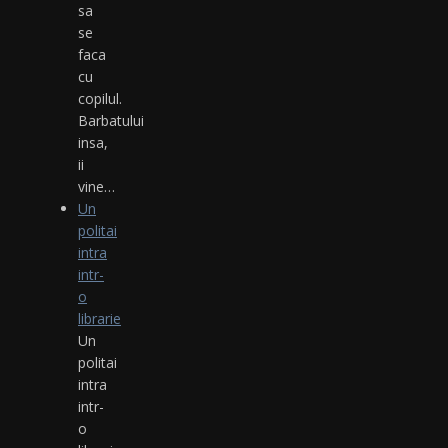
sa
se
faca
cu
copilul.
Barbatului
insa,
ii
vine…
Un
politai
intra
intr-
o
librarie
Un
politai
intra
intr-
o