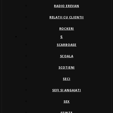
RADIO EREVAN
RELATII CU CLIENTII
ROCKERI
S
SCARBOASE
SCOALA
SCOTIENI
SECI
SEFI SI ANGAJATI
SEX
SFINTE