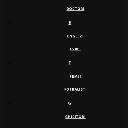
DOCTORI
E
ENGLEZI
EVREI
F
FEMEI
FOTBALISTI
G
GHICITORI