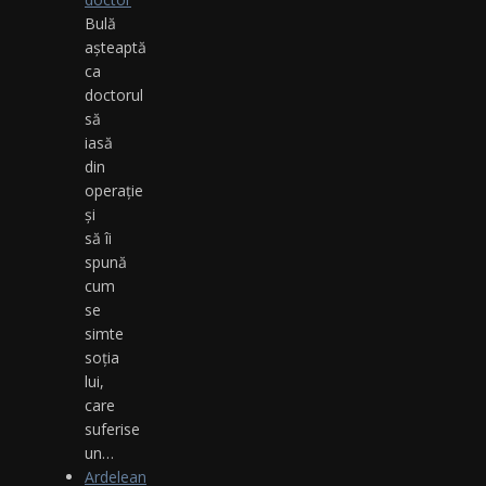
Bulă
aşteaptă
ca
doctorul
să
iasă
din
operaţie
şi
să îi
spună
cum
se
simte
soţia
lui,
care
suferise
un…
Ardelean