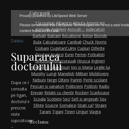
Categorii
3 la numar
Albanezi
Alinuta
Americani
Animale
Ardeleni
Avocati – Judecatori
Barbati
Batrani
Becalisme
Betivi
Blonde
Tigani
Bula
Calculatoare
Canibali
Chuck Norris
Ciobani
Cugetari
Culmi
Cupluri
Diferite
Supararea
Doctori
Englezi
Evrei
Femei
Fotbalisti
Ghicitori
Homosexuali
Hrusca
Ingineri
doctorului
Intrebari si raspunsuri
Ion si Maria
Legile lui
Murphy
Lungi
Manelisti
Militari
Moldoveni
Nebuni
Negri
Olteni
Parinti
Perle scolare
Dupa ce-l
Pescari si vanatori
Politicieni
Politisti
Radio
consulta
Erevan
Relatii cu clientii
Rockeri
Scarboase
pe tigan,
Scoala
Scotieni
Seci
Sefi si angajati
Sex
doctorul ii
Sfinte
Soacre
Somalezi
Stiati ca?
Straini
prescrie
Tarani
Tigani
Tineri
Unguri
Viagra
niste
supozitoare:
Reclama:
–