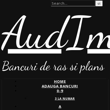
AudIm
Bancuri de ras si plans
HOME
ADAUGA BANCURI
0-9
3 LA NUMAR
A