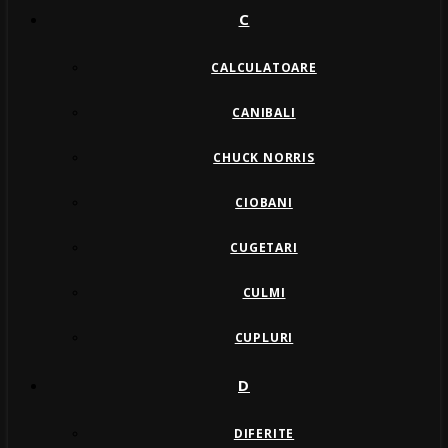
C
CALCULATOARE
CANIBALI
CHUCK NORRIS
CIOBANI
CUGETARI
CULMI
CUPLURI
D
DIFERITE