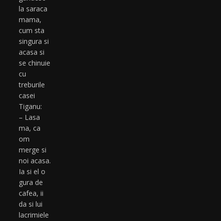
la saraca
mama,
cum sta
singura si
acasa si
se chinuie
cu
treburile
casei
Tiganu:
– Lasa
ma, ca
om
merge si
noi acasa.
Ia si el o
gura de
cafea, ii
da si lui
lacrimiele