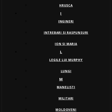
HRUSCA
I
INGINERI
INTREBARI SI RASPUNSURI
ION SI MARIA
L
LEGILE LUI MURPHY
LUNGI
M
MANELISTI
MILITARI
MOLDOVENI