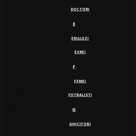
DOCTORI
E
ENGLEZI
EVREI
F
FEMEI
FOTBALISTI
G
GHICITORI