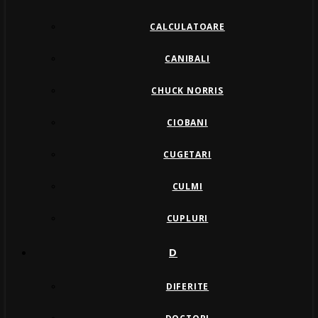
CALCULATOARE
CANIBALI
CHUCK NORRIS
CIOBANI
CUGETARI
CULMI
CUPLURI
D
DIFERITE