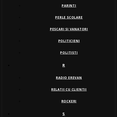
PARINTI
PERLE SCOLARE
PESCARI SI VANATORI
POLITICIENI
POLITISTI
R
RADIO EREVAN
RELATII CU CLIENTII
ROCKERI
S