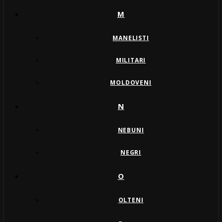
M
MANELISTI
MILITARI
MOLDOVENI
N
NEBUNI
NEGRI
O
OLTENI