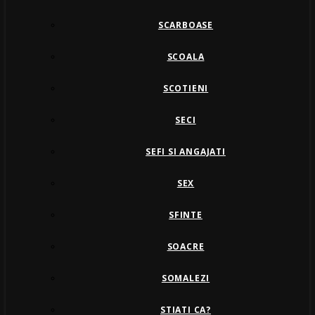
SCARBOASE
SCOALA
SCOTIENI
SECI
SEFI SI ANGAJATI
SEX
SFINTE
SOACRE
SOMALEZI
STIATI CA?