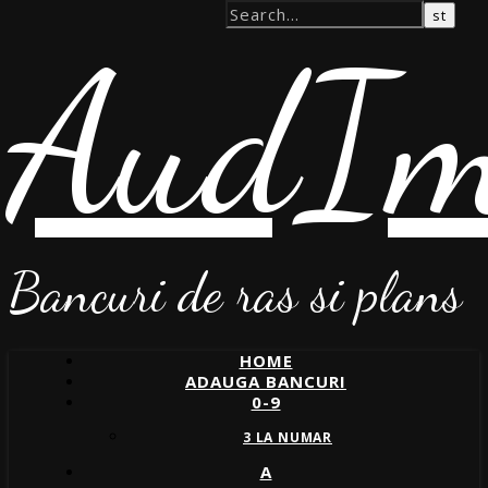
AudIm
Bancuri de ras si plans
HOME
ADAUGA BANCURI
0-9
3 LA NUMAR
A