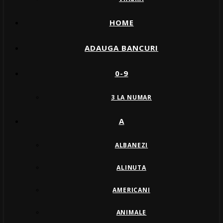
HOME
ADAUGA BANCURI
0-9
3 LA NUMAR
A
ALBANEZI
ALINUTA
AMERICANI
ANIMALE