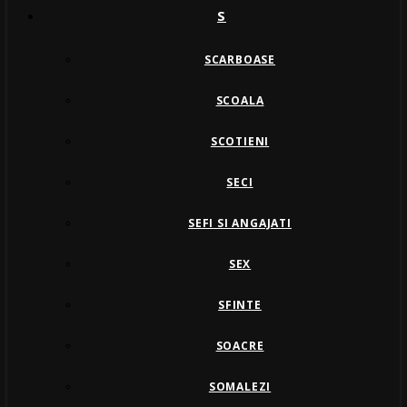
S
SCARBOASE
SCOALA
SCOTIENI
SECI
SEFI SI ANGAJATI
SEX
SFINTE
SOACRE
SOMALEZI