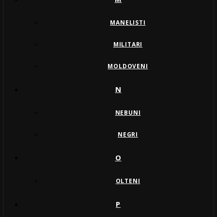
MANELISTI
MILITARI
MOLDOVENI
N
NEBUNI
NEGRI
O
OLTENI
P