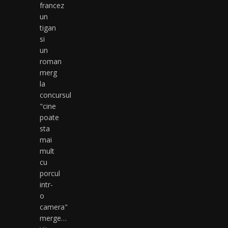
francez
un
tigan
si
un
roman
merg
la
concursul
"cine
poate
sta
mai
mult
cu
porcul
intr-
o
camera"
merge…