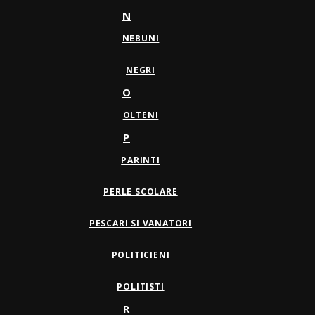
N
NEBUNI
NEGRI
O
OLTENI
P
PARINTI
PERLE SCOLARE
PESCARI SI VANATORI
POLITICIENI
POLITISTI
R