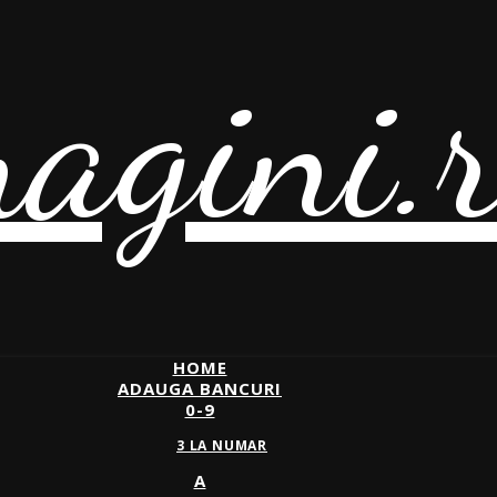
agini.
HOME
ADAUGA BANCURI
0-9
3 LA NUMAR
A