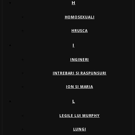
H
HOMOSEXUALI
HRUSCA
I
INGINERI
INTREBARI SI RASPUNSURI
ION SI MARIA
L
LEGILE LUI MURPHY
LUNGI