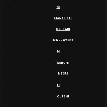
M
MANELISTI
MILITARI
MOLDOVENI
N
NEBUNI
NEGRI
O
OLTENI