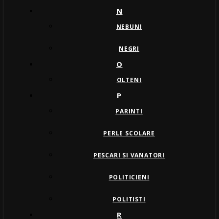
N
NEBUNI
NEGRI
O
OLTENI
P
PARINTI
PERLE SCOLARE
PESCARI SI VANATORI
POLITICIENI
POLITISTI
R