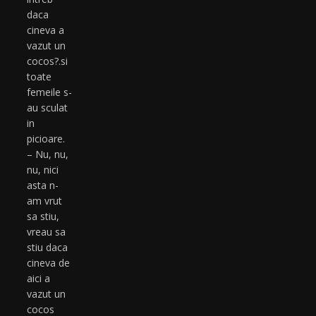
daca
cineva a
vazut un
cocos?.si
toate
femeile s-
au sculat
in
picioare.
– Nu, nu,
nu, nici
asta n-
am vrut
sa stiu,
vreau sa
stiu daca
cineva de
aici a
vazut un
cocos