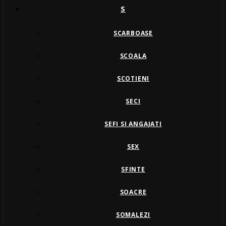
S
SCARBOASE
SCOALA
SCOTIENI
SECI
SEFI SI ANGAJATI
SEX
SFINTE
SOACRE
SOMALEZI