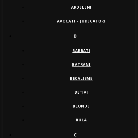
ARDELENI
AVOCATI – JUDECATORI
B
BARBATI
BATRANI
BECALISME
BETIVI
BLONDE
BULA
C