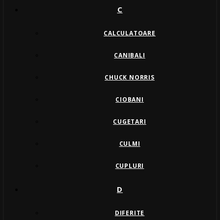
C
CALCULATOARE
CANIBALI
CHUCK NORRIS
CIOBANI
CUGETARI
CULMI
CUPLURI
D
DIFERITE