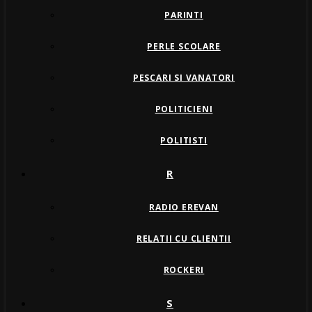
PARINTI
PERLE SCOLARE
PESCARI SI VANATORI
POLITICIENI
POLITISTI
R
RADIO EREVAN
RELATII CU CLIENTII
ROCKERI
S