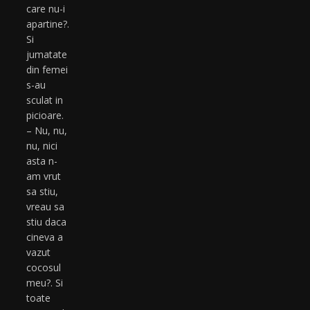
care nu-i
apartine?.
Si
jumatate
din femei
s-au
sculat in
picioare.
– Nu, nu,
nu, nici
asta n-
am vrut
sa stiu,
vreau sa
stiu daca
cineva a
vazut
cocosul
meu?. Si
toate