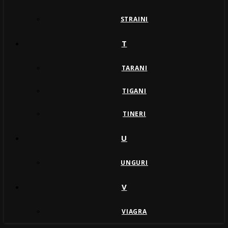
STRAINI
T
TARANI
TIGANI
TINERI
U
UNGURI
V
VIAGRA