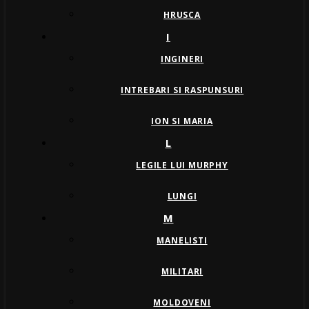
HRUSCA
I
INGINERI
INTREBARI SI RASPUNSURI
ION SI MARIA
L
LEGILE LUI MURPHY
LUNGI
M
MANELISTI
MILITARI
MOLDOVENI