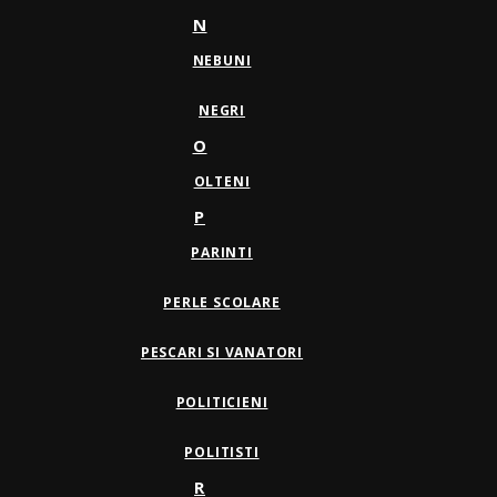
N
NEBUNI
NEGRI
O
OLTENI
P
PARINTI
PERLE SCOLARE
PESCARI SI VANATORI
POLITICIENI
POLITISTI
R