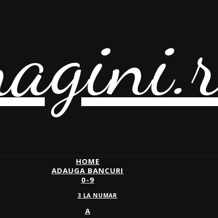
agini.
HOME
ADAUGA BANCURI
0-9
3 LA NUMAR
A