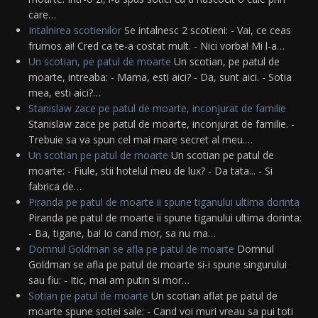
care…
Intalnirea scotienilor
Se intalnesc 2 scotieni: - Vai, ce ceas
frumos ai! Cred ca te-a costat mult. - Nici vorba! Mi l-a…
Un scotian, pe patul de moarte
Un scotian, pe patul de
moarte, intreaba: - Mama, esti aici? - Da, sunt aici. - Sotia
mea, esti aici?…
Stanislaw zace pe patul de moarte, inconjurat de familie
Stanislaw zace pe patul de moarte, inconjurat de familie. -
Trebuie sa va spun cel mai mare secret al meu.…
Un scotian pe patul de moarte
Un scotian pe patul de
moarte: - Fiule, stii hotelul meu de lux? - Da tata... - Si
fabrica de…
Piranda pe patul de moarte ii spune tiganului ultima dorinta
Piranda pe patul de moarte ii spune tiganului ultima dorinta:
- Ba, tigane, ba! Io cand mor, sa nu ma…
Domnul Goldman se afla pe patul de moarte
Domnul
Goldman se afla pe patul de moarte si-i spune singurului
sau fiu: - Itic, mai am putin si mor…
Sotian pe patul de moarte
Un scotian aflat pe patul de
moarte spune sotiei sale: - Cand voi muri vreau sa pui toti