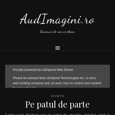
AudImagini.ro
Bancuri de ras si plans
SFINTE
Pe patul de parte
Cand Louis Pasteur era pe patul de moarte, preotul venit la