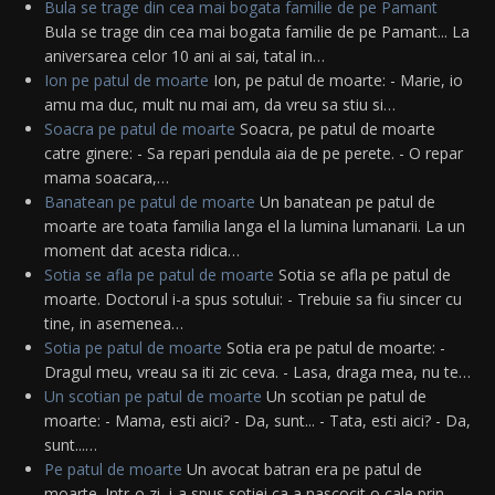
Bula se trage din cea mai bogata familie de pe Pamant
Bula se trage din cea mai bogata familie de pe Pamant... La
aniversarea celor 10 ani ai sai, tatal in…
Ion pe patul de moarte
Ion, pe patul de moarte: - Marie, io
amu ma duc, mult nu mai am, da vreu sa stiu si…
Soacra pe patul de moarte
Soacra, pe patul de moarte
catre ginere: - Sa repari pendula aia de pe perete. - O repar
mama soacara,…
Banatean pe patul de moarte
Un banatean pe patul de
moarte are toata familia langa el la lumina lumanarii. La un
moment dat acesta ridica…
Sotia se afla pe patul de moarte
Sotia se afla pe patul de
moarte. Doctorul i-a spus sotului: - Trebuie sa fiu sincer cu
tine, in asemenea…
Sotia pe patul de moarte
Sotia era pe patul de moarte: -
Dragul meu, vreau sa iti zic ceva. - Lasa, draga mea, nu te…
Un scotian pe patul de moarte
Un scotian pe patul de
moarte: - Mama, esti aici? - Da, sunt... - Tata, esti aici? - Da,
sunt...…
Pe patul de moarte
Un avocat batran era pe patul de
moarte. Intr-o zi, i-a spus sotiei ca a nascocit o cale prin