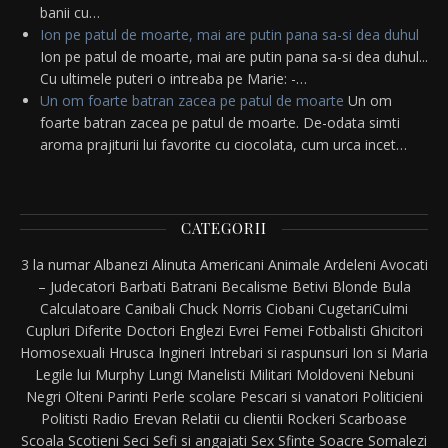
banii cu…
Ion pe patul de moarte, mai are putin pana sa-si dea duhul
Ion pe patul de moarte, mai are putin pana sa-si dea duhul...
Cu ultimele puteri o intreaba pe Marie: -…
Un om foarte batran zacea pe patul de moarte
Un om
foarte batran zacea pe patul de moarte. De-odata simti
aroma prajiturii lui favorite cu ciocolata, cum urca incet…
CATEGORII
3 la numar
Albanezi
Alinuta
Americani
Animale
Ardeleni
Avocati
– Judecatori
Barbati
Batrani
Becalisme
Betivi
Blonde
Bula
Calculatoare
Canibali
Chuck Norris
Ciobani
Cugetari
Culmi
Cupluri
Diferite
Doctori
Englezi
Evrei
Femei
Fotbalisti
Ghicitori
Homosexuali
Hrusca
Ingineri
Intrebari si raspunsuri
Ion si Maria
Legile lui Murphy
Lungi
Manelisti
Militari
Moldoveni
Nebuni
Negri
Olteni
Parinti
Perle scolare
Pescari si vanatori
Politicieni
Politisti
Radio Erevan
Relatii cu clientii
Rockeri
Scarboase
Scoala
Scotieni
Seci
Sefi si angajati
Sex
Sfinte
Soacre
Somalezi