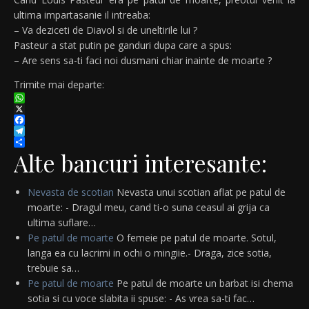
ultima impartasanie il intreaba:
– Va deziceti de Diavol si de uneltirile lui ?
Pasteur a stat putin pe ganduri dupa care a spus:
– Are sens sa-ti faci noi dusmani chiar inainte de moarte ?
Trimite mai departe:
WhatsApp
X
Facebook
Telegram
Partajează
Alte bancuri interesante:
Nevasta de scotian
Nevasta unui scotian aflat pe patul de
moarte: - Dragul meu, cand ti-o suna ceasul ai grija ca
ultima suflare…
Pe patul de moarte
O femeie pe patul de moarte. Sotul,
langa ea cu lacrimi in ochi o mingiie.- Draga, zice sotia,
trebuie sa…
Pe patul de moarte
Pe patul de moarte un barbat isi chema
sotia si cu voce slabita ii spuse: - As vrea sa-ti fac…