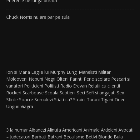
Prietenie de lunga durata
Chuck Norris nu are par pe sula
Ion si Maria
Legile lui Murphy
Lungi
Manelisti
Militari
Moldoveni
Nebuni
Negri
Olteni
Parinti
Perle scolare
Pescari si
vanatori
Politicieni
Politisti
Radio Erevan
Relatii cu clientii
Rockeri
Scarboase
Scoala
Scotieni
Seci
Sefi si angajati
Sex
Sfinte
Soacre
Somalezi
Stiati ca?
Straini
Tarani
Tigani
Tineri
Unguri
Viagra
3 la numar
Albanezi
Alinuta
Americani
Animale
Ardeleni
Avocati
– Judecatori
Barbati
Batrani
Becalisme
Betivi
Blonde
Bula