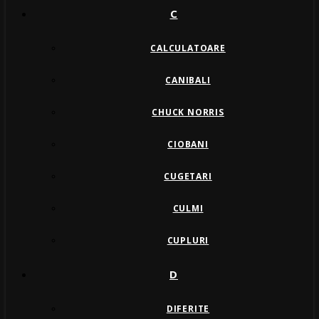
C
CALCULATOARE
CANIBALI
CHUCK NORRIS
CIOBANI
CUGETARI
CULMI
CUPLURI
D
DIFERITE