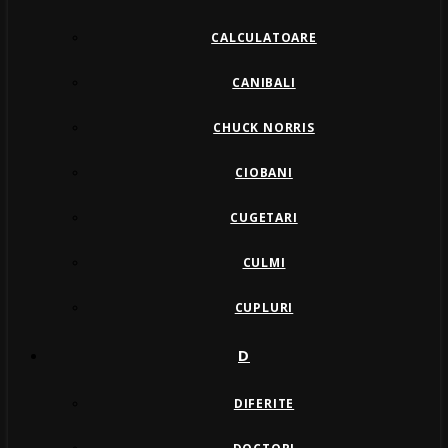
CALCULATOARE
CANIBALI
CHUCK NORRIS
CIOBANI
CUGETARI
CULMI
CUPLURI
D
DIFERITE