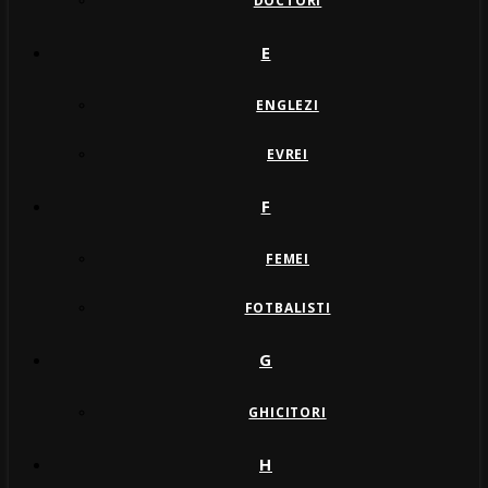
DOCTORI
E
ENGLEZI
EVREI
F
FEMEI
FOTBALISTI
G
GHICITORI
H