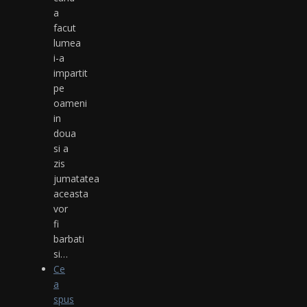
a
facut
lumea
i-a
impartit
pe
oameni
in
doua
si a
zis
jumatatea
aceasta
vor
fi
barbati
si…
Ce
a
spus