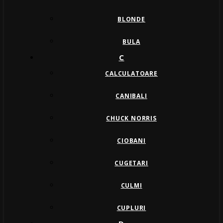
BLONDE
BULA
C
CALCULATOARE
CANIBALI
CHUCK NORRIS
CIOBANI
CUGETARI
CULMI
CUPLURI