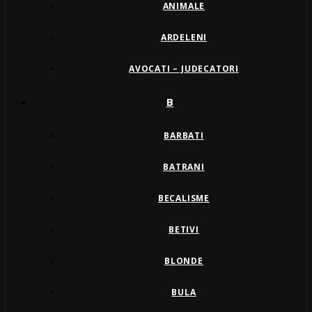
ANIMALE
ARDELENI
AVOCATI – JUDECATORI
B
BARBATI
BATRANI
BECALISME
BETIVI
BLONDE
BULA