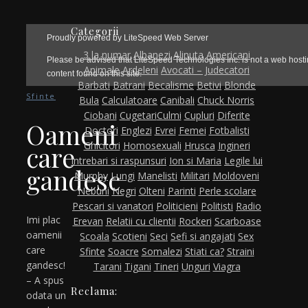
Categorii
3 la numar
Albanezi
Alinuta
Americani
Animale
Ardeleni
Avocati – Judecatori
Barbati
Batrani
Becalisme
Betivi
Blonde
Sfinte
Bula
Calculatoare
Canibali
Chuck Norris
Ciobani
Cugetari
Culmi
Cupluri
Diferite
Oameni
Doctori
Englezi
Evrei
Femei
Fotbalisti
Ghicitori
Homosexuali
Hrusca
Ingineri
care
Intrebari si raspunsuri
Ion si Maria
Legile lui
gandesc
Murphy
Lungi
Manelisti
Militari
Moldoveni
Nebuni
Negri
Olteni
Parinti
Perle scolare
Pescari si vanatori
Politicieni
Politisti
Radio
Imi plac
Erevan
Relatii cu clientii
Rockeri
Scarboase
oamenii
Scoala
Scotieni
Seci
Sefi si angajati
Sex
care
Sfinte
Soacre
Somalezi
Stiati ca?
Straini
gandesc!
Tarani
Tigani
Tineri
Unguri
Viagra
– A spus
Reclama:
odata un