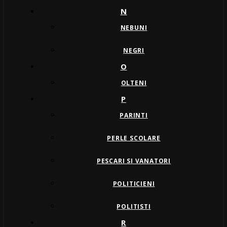
N
NEBUNI
NEGRI
O
OLTENI
P
PARINTI
PERLE SCOLARE
PESCARI SI VANATORI
POLITICIENI
POLITISTI
R