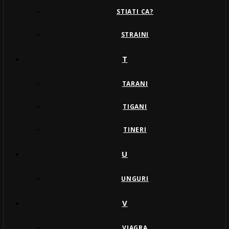
STIATI CA?
STRAINI
T
TARANI
TIGANI
TINERI
U
UNGURI
V
VIAGRA