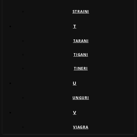
STRAINI
T
TARANI
TIGANI
TINERI
U
UNGURI
V
VIAGRA