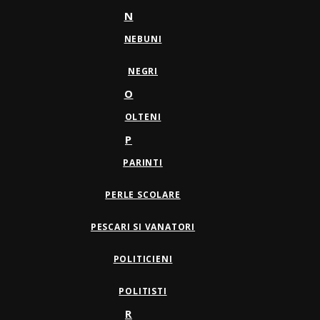
N
NEBUNI
NEGRI
O
OLTENI
P
PARINTI
PERLE SCOLARE
PESCARI SI VANATORI
POLITICIENI
POLITISTI
R