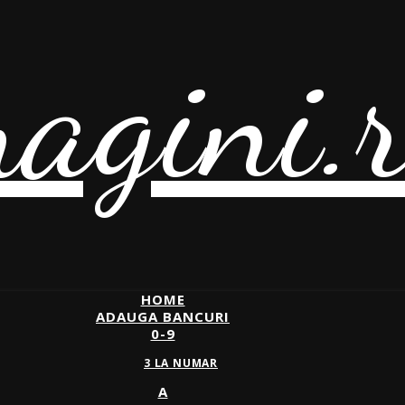
agini.
HOME
ADAUGA BANCURI
0-9
3 LA NUMAR
A